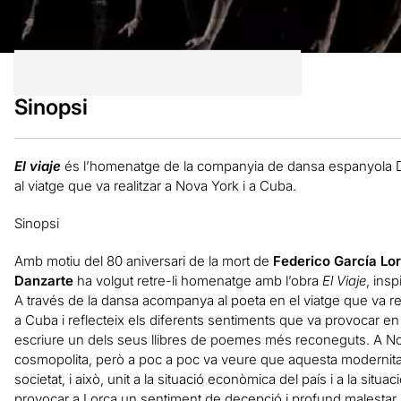
Sinopsi
El viaje
és l’homenatge de la companyia de dansa espanyola 
al viatge que va realitzar a Nova York i a Cuba.
Sinopsi
Amb motiu del 80 aniversari de la mort de
Federico García Lo
Danzarte
ha volgut retre-li homenatge amb l’obra
El Viaje
, ins
A través de la dansa acompanya al poeta en el viatge que va re
a Cuba i reflecteix els diferents sentiments que va provocar en e
escriure un dels seus llibres de poemes més reconeguts. A No
cosmopolita, però a poc a poc va veure que aquesta modernita
societat, i això, unit a la situació econòmica del país i a la sit
provocar a Lorca un sentiment de decepció i profund malestar.