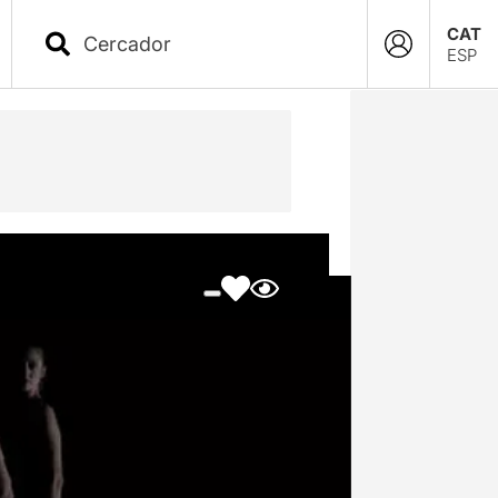
CAT
ESP