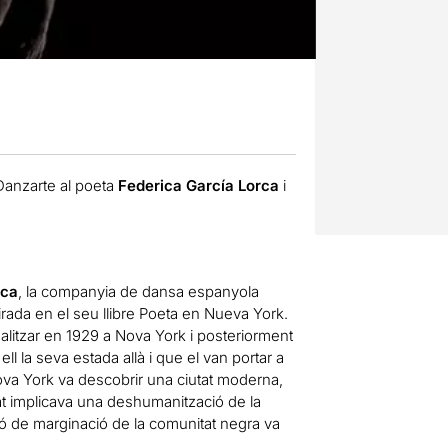
Danzarte al poeta
Federica García Lorca
i
rca
, la companyia de dansa espanyola
pirada en el seu llibre Poeta en Nueva York.
alitzar en 1929 a Nova York i posteriorment
ll la seva estada allà i que el van portar a
va York va descobrir una ciutat moderna,
t implicava una deshumanització de la
uació de marginació de la comunitat negra va