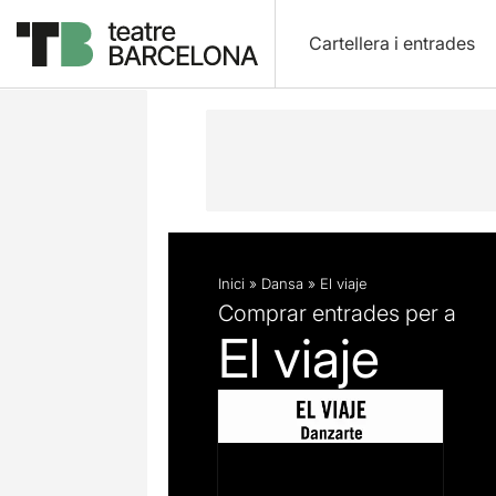
Cartellera i entrades
Descripció
Fitxa artística
Fotos i 
Inici
»
Dansa
»
El viaje
Comprar entrades per a
El viaje