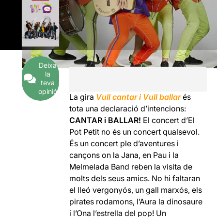
Deixa
la
teva
opinió
La gira
Vull cantar i Vull ballar
és
tota una declaració d’intencions:
CANTAR i BALLAR!
El concert d’El
Pot Petit no és un concert qualsevol.
És un concert ple d’aventures i
cançons on la Jana, en Pau i la
Melmelada Band reben la visita de
molts dels seus amics. No hi faltaran
el lleó vergonyós, un gall marxós, els
pirates rodamons, l’Aura la dinosaure
i l’Ona l’estrella del pop! Un