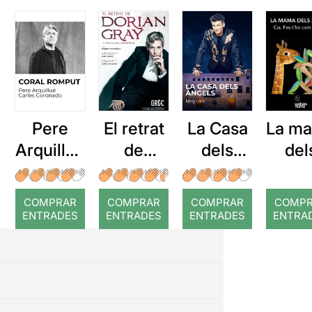
Pere
El retrat
La Casa
La m
Arquillué
de
dels
del
: Coral
Dorian
Àngels
arbr
romput
Gray
COMPRAR
COMPRAR
COMPRAR
COMP
ENTRADES
ENTRADES
ENTRADES
ENTRA