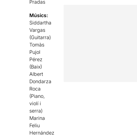
Pradas
Músics:
Siddartha
Vargas
(Guitarra)
Tomàs
Pujol
Pérez
(Baix)
Albert
Dondarza
Roca
(Piano,
violí i
serra)
Marina
Feliu
Hernández