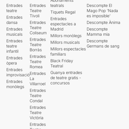
Abonaments
Entrades
Entrades
teatrals
Descompte El
teatre
Teatre
Mago Pop 'Nada
Tiquets Regal
Tívoli
es imposible'
Entrades
Entrades
dansa
Entrades
Descompte Ànima
espectacles a
Teatre
Entrades
Madrid
Descompte
Coliseum
musicals
Mamma mia
Millors monòlegs
Entrades
Entrades
Descompte
Millors musicals
Teatre
teatre
Germans de sang
Millors espectacles
Borràs
infantil
familiars
Entrades
Entrades
Black Friday
Teatre
òpera
Teatral
Romea
Entrades
Guanya entrades
Entrades
improvisació
de teatre gratis -
La
Entrades
concursos
Villarroel
monòlegs
Entrades
Teatre
Condal
Entrades
Teatre
Victòria
Entrades