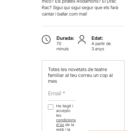
mico? Els pirates Rodamons? El Drac
Rac? Sigui qui sigui segur que els farà
cantar i ballar com mai!
Durada:
Edat:
70
A partir de
minuts
3 anys
Totes les novetats de teatre
familiar al teu correu un cop al
mes
He llegit i
accepto
les
condicions
d'ús
de la
web i la