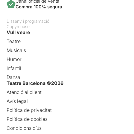
Canal oficial de venta
Compra 100% segura
Disseny i programació:
Copymouse
Vull veure
Teatre
Musicals
Humor
Infantil
Dansa
Teatre Barcelona ©2026
Atenció al client
Avís legal
Política de privacitat
Política de cookies
Condicions d’ús