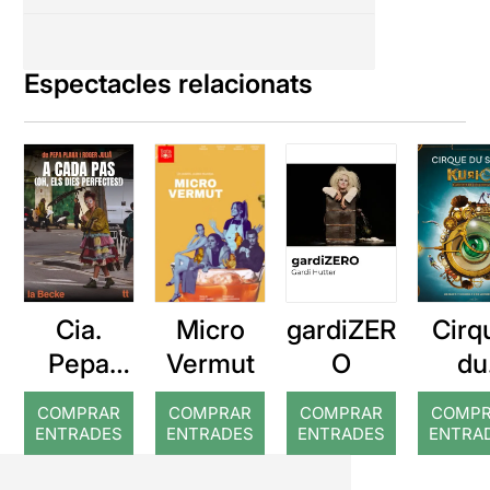
Espectacles relacionats
Cia.
gardiZER
Cirq
Micro
Pepa
O
du
Vermut
Plana: A
Solei
COMPRAR
COMPRAR
COMPRAR
COMP
cada pas
Kuri
ENTRADES
ENTRADES
ENTRADES
ENTRA