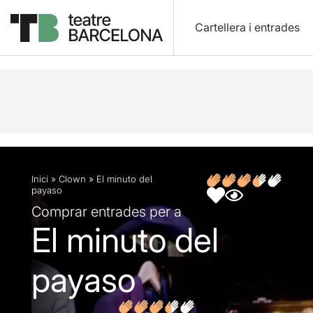
Cartellera i entrades
Descripció
Fitxa artística
Opinions
Inici
»
Clown
»
El minuto del
payaso
Comprar entrades per a
El minuto del
payaso