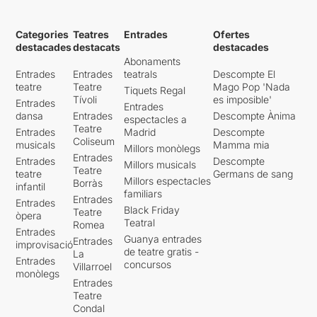
Categories
Teatres
Entrades
Ofertes
destacades
destacats
destacades
Abonaments
Entrades
Entrades
teatrals
Descompte El
teatre
Teatre
Mago Pop 'Nada
Tiquets Regal
Tívoli
es imposible'
Entrades
Entrades
dansa
Entrades
Descompte Ànima
espectacles a
Teatre
Entrades
Madrid
Descompte
Coliseum
musicals
Mamma mia
Millors monòlegs
Entrades
Entrades
Descompte
Millors musicals
Teatre
teatre
Germans de sang
Millors espectacles
Borràs
infantil
familiars
Entrades
Entrades
Black Friday
Teatre
òpera
Teatral
Romea
Entrades
Guanya entrades
Entrades
improvisació
de teatre gratis -
La
Entrades
concursos
Villarroel
monòlegs
Entrades
Teatre
Condal