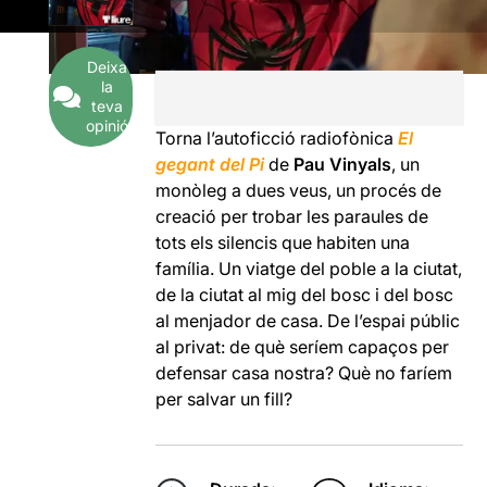
Deixa
la
teva
opinió
Torna l’autoficció radiofònica
El
gegant del Pi
de
Pau Vinyals
, un
monòleg a dues veus, un procés de
creació per trobar les paraules de
tots els silencis que habiten una
família. Un viatge del poble a la ciutat,
de la ciutat al mig del bosc i del bosc
al menjador de casa. De l’espai públic
al privat: de què seríem capaços per
defensar casa nostra? Què no faríem
per salvar un fill?