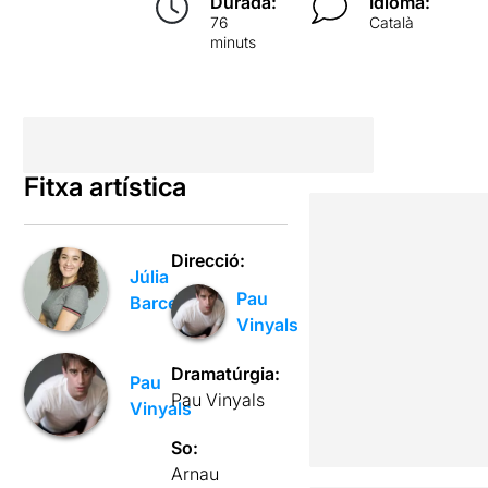
Durada:
Idioma:
76
Català
minuts
Fitxa artística
Direcció:
Júlia
Pau
Barceló
Vinyals
Dramatúrgia:
Pau
Pau Vinyals
Vinyals
So:
Arnau