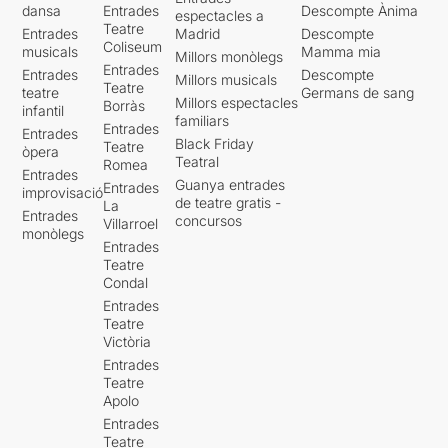
dansa
Entrades
Descompte Ànima
espectacles a
Teatre
Entrades
Madrid
Descompte
Coliseum
musicals
Mamma mia
Millors monòlegs
Entrades
Entrades
Descompte
Millors musicals
Teatre
teatre
Germans de sang
Millors espectacles
Borràs
infantil
familiars
Entrades
Entrades
Black Friday
Teatre
òpera
Teatral
Romea
Entrades
Guanya entrades
Entrades
improvisació
de teatre gratis -
La
Entrades
concursos
Villarroel
monòlegs
Entrades
Teatre
Condal
Entrades
Teatre
Victòria
Entrades
Teatre
Apolo
Entrades
Teatre