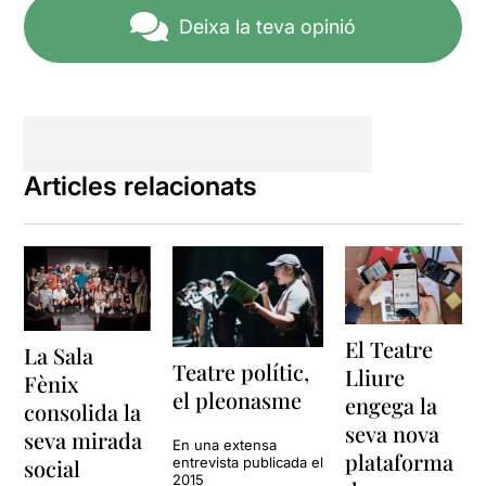
Deixa la teva opinió
Articles relacionats
El Teatre
La Sala
Teatre polític,
Lliure
Fènix
el pleonasme
engega la
consolida la
seva nova
seva mirada
En una extensa
plataforma
entrevista publicada el
social
2015