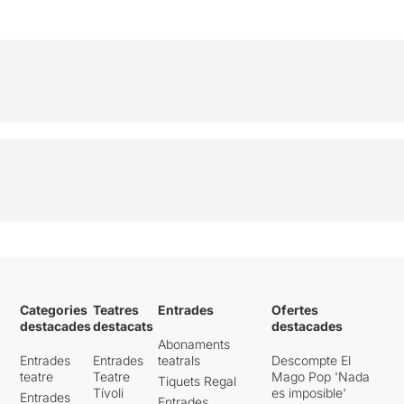
Categories
Teatres
Entrades
Ofertes
destacades
destacats
destacades
Abonaments
Entrades
Entrades
teatrals
Descompte El
teatre
Teatre
Mago Pop 'Nada
Tiquets Regal
Tívoli
es imposible'
Entrades
Entrades