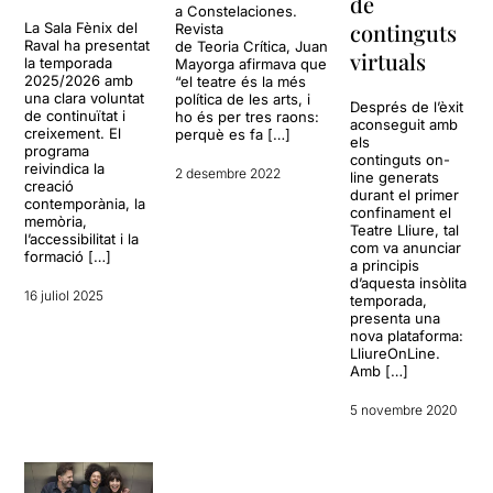
de
a Constelaciones.
continguts
La Sala Fènix del
Revista
Raval ha presentat
de Teoria Crítica, Juan
virtuals
la temporada
Mayorga afirmava que
2025/2026 amb
“el teatre és la més
una clara voluntat
política de les arts, i
Després de l’èxit
de continuïtat i
ho és per tres raons:
aconseguit amb
creixement. El
perquè es fa […]
els
programa
continguts on-
reivindica la
2 desembre 2022
line generats
creació
durant el primer
contemporània, la
confinament el
memòria,
Teatre Lliure, tal
l’accessibilitat i la
com va anunciar
formació […]
a principis
d’aquesta insòlita
16 juliol 2025
temporada,
presenta una
nova plataforma:
LliureOnLine.
Amb […]
5 novembre 2020