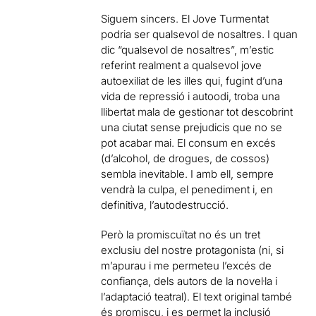
Siguem sincers. El Jove Turmentat
podria ser qualsevol de nosaltres. I quan
dic “qualsevol de nosaltres”, m’estic
referint realment a qualsevol jove
autoexiliat de les illes qui, fugint d’una
vida de repressió i autoodi, troba una
llibertat mala de gestionar tot descobrint
una ciutat sense prejudicis que no se
pot acabar mai. El consum en excés
(d’alcohol, de drogues, de cossos)
sembla inevitable. I amb ell, sempre
vendrà la culpa, el penediment i, en
definitiva, l’autodestrucció.
Però la promiscuïtat no és un tret
exclusiu del nostre protagonista (ni, si
m’apurau i me permeteu l’excés de
confiança, dels autors de la noveŀla i
l’adaptació teatral). El text original també
és promiscu, i es permet la inclusió