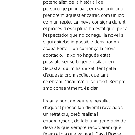
potencialitat de la història i del
personatge principal), em van animar a
prendre’m aquest encàrrec com un joc,
com un repte. La meva consigna durant
el procés d’escriptura ha estat que, per a
l’espectador que no conegui la noveŀla,
sigui gairebé impossible desxifrar on
acaba Portell i on comença la meva
aportació. I això no hagués estat
possible sense la generositat d’en
Sebastià, qui m’ha deixat, fent gaŀla
d’aquesta promiscuïtat que tant
celebram, “ficar mà” al seu text. Sempre
amb consentiment, és clar.
Estau a punt de veure el resultat
d’aquest procés tan divertit i revelador:
un retrat cru, però realista i
esperançador, de tota una generació de
desviats que sempre recordarem què
fèiem el dia que va morir David Bowie.