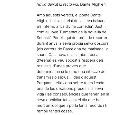
havia deixat la recta via.
Dante Alighieri.
Amb aquests versos, el poeta Dante
Alighieri inicia el relat de la seva baixada
als Inferns a ‘La divina comèdia’. Just
com el Jove Turmentat de la noveŀla de
Sebastià Portell, qui després de recórrer
durant anys la seva pròpia selva obscura
(els carrers de Barcelona de matinada, la
sauna Casanova o la cambra fosca
d’Arena) es veu abocat a l’espera dels
resultats d’unes proves que
determinaran si té o no una infecció de
transmissió sexual. I des d’aquest
Purgatori, reflexiona sobre totes i cada
una de les decisions preses a la seva
vida i les conseqüències que tenen en la
seva quotidianitat. Just el dia que ha
mort un ídol que li porta tants records i li
remou tantes coses.