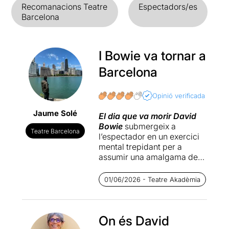
Recomanacions Teatre
Espectadors/es
Barcelona
I Bowie va tornar a
Barcelona
Opinió verificada
Jaume Solé
El dia que va morir David
Bowie
submergeix a
Teatre Barcelona
l’espectador en un exercici
mental trepidant per a
assumir una amalgama de
situacions que, de manera
ordenada i desordenada,
01/06/2026 - Teatre Akadèmia
van apareixent en el
minimalista escenari del
Teatre Akadèmia. Aquest
igual pot convertir-se en una
On és David
discoteca gai, en la sala