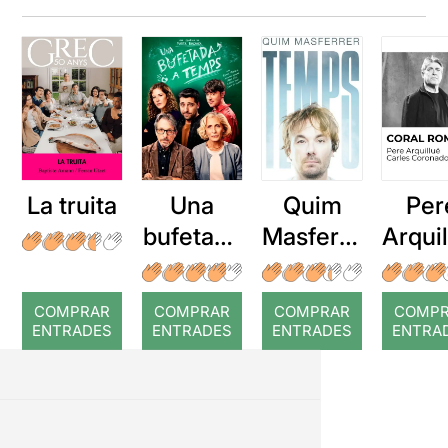
La truita
Una
Quim
Per
bufetada
Masferre
Arqui
a temps
r: Temps
: Cor
romp
COMPRAR
COMPRAR
COMPRAR
COMP
ENTRADES
ENTRADES
ENTRADES
ENTRA