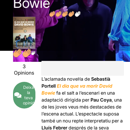
Bowie
3
Opinions
L’aclamada novel·la de
Sebastià
Portell
El dia que va morir David
Deixa
la
Bowie
fa el salt a l’escenari en una
teva
adaptació dirigida per
Pau Coya
, una
opinió
de les joves veus més destacades de
l’escena actual. L’espectacle suposa
també un nou repte interpretatiu per a
Lluís Febrer
després de la seva