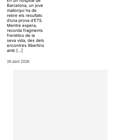
En un hospital de
per tot Espanya. Com que
Barcelona, un jove
encara no hem pogut llegir
mallorquí ha de
la novel·la, pensem que ell
rebre els resultats
també ha contribuït a vestir
d’una prova d’ETS.
Mentre espera,
l’obra amb cançons de
recorda fragments
David Bowie, reggaeton o
frenètics de la
U2 o els versos de la Divina
seva vida, des dels
Comèdia que li donen
encontres llibertins
amb […]
profunditat a un tema que ja
va estar molt tractat i va ser
26 abril 2026
molt preocupant fa 40 anys:
la homosexualitat no
acceptada socialment, la
promiscuïtat i la por a les
malalties de transmissió
sexual. El protagonista de la
novel·la està perdut en una
BCN que l’ha engolit i el
consum de tot, l’ha engolit a
ell. Molt ben representat per
Lluís Febrer
i acompanyat
per dos grans intèrprets,
Xavi Frau i Catalina Florit.