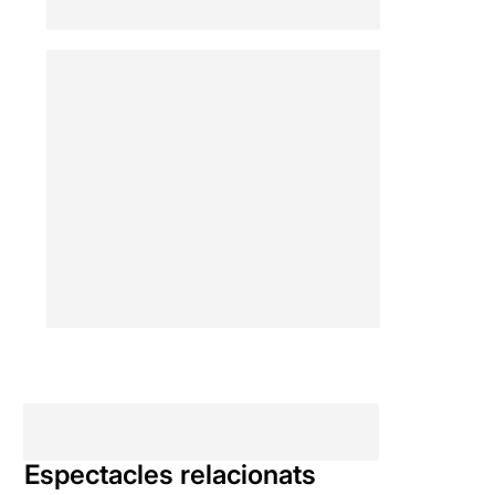
Aquests dos van canviant de
personatge amb molta
agilitat modificant el registre
i fent petites alteracions en
el vestuari. Tots ells són
personatges sols, decebuts i
l’ànima i voluntat trencades.
Portell però, hi posa una
espurna d’esperança.
Espectacles relacionats