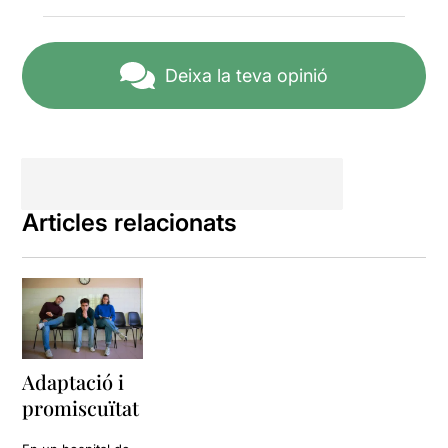
(
Els carnissers
), Rosa
Calafat (
i la mort tindrà el
seu domini
) i Sebastià Portell
(
el dia que va morir David
Deixa la teva opinió
Bowie
). Per les tres obres,
els intèrprets seran
Catalina
Florit, Xavi Frau i Lluís
Febrer
que fan una
interpretació magnífica com
ja van poder comprovar als
Carnissers
al Tantarantana.
Articles relacionats
Rebem amb molta il·lusió i
orgull l’esforç que estan fent
els autors de Ses illes per
conservar aquesta llengua
nostra maltractada.
Pau
Coya
, el director també
mallorquí i reivindicador de
Adaptació i
la llengua, ens ha arribat a
promiscuïtat
BCN per obres com
Pols de
diamant
que ja està fent gira