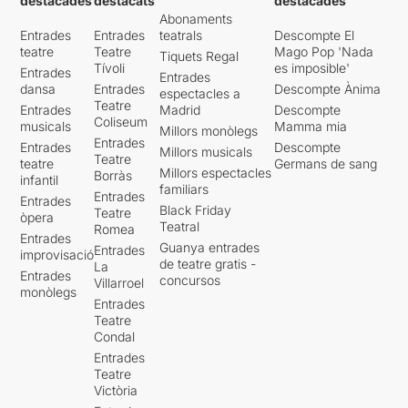
destacades
destacats
destacades
Abonaments
Entrades
Entrades
teatrals
Descompte El
teatre
Teatre
Mago Pop 'Nada
Tiquets Regal
Tívoli
es imposible'
Entrades
Entrades
dansa
Entrades
Descompte Ànima
espectacles a
Teatre
Entrades
Madrid
Descompte
Coliseum
musicals
Mamma mia
Millors monòlegs
Entrades
Entrades
Descompte
Millors musicals
Teatre
teatre
Germans de sang
Millors espectacles
Borràs
infantil
familiars
Entrades
Entrades
Black Friday
Teatre
òpera
Teatral
Romea
Entrades
Guanya entrades
Entrades
improvisació
de teatre gratis -
La
Entrades
concursos
Villarroel
monòlegs
Entrades
Teatre
Condal
Entrades
Teatre
Victòria