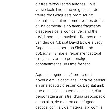
d’altres textos i altres autories. En la
versió teatral no m’he volgut estar de
treure rèdit d’aquesta promiscuïtat
textual, incloent no només versos de ‘La
divina comèdia’, sinó també fragments
d’escenes de la icònica ‘Sex and the
city’, i moments musicals diversos que
van des de l’obligat David Bowie a Lady
Gaga¸ passant per una Sibiŀla amb
autotune
. També el repartiment actoral
flirteja canviant de personatge
constantment a un ritme frenètic.
Aquesta segmentació pròpia de la
noveŀla em va captivar a l’hora de pensar
en una adaptació escènica. L’agilitat amb
què es passa d’un tema a un altre, d’un
personatge a un altre, d’una preocupació
a una altra, de manera centrifugada i
caòtica, com la vida mateixa (així com la