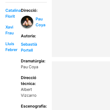
Catalina
Direcció:
Florit
Pau
Coya
Xavi
Frau
Autoria:
Lluís
Sebastià
Febrer
Portell
Dramatúrgia:
Pau Coya
Direcció
tècnica:
Albert
Vizcarro
Escenografia: