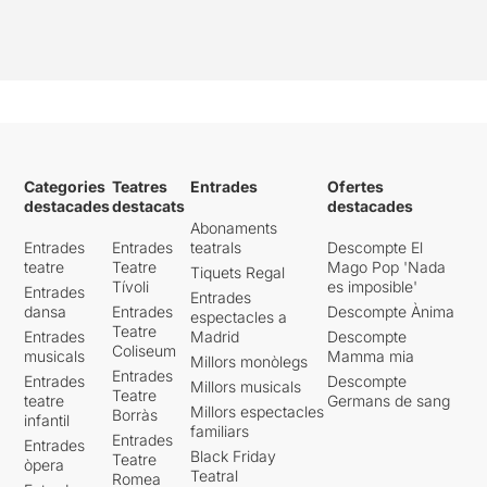
Categories
Teatres
Entrades
Ofertes
destacades
destacats
destacades
Abonaments
Entrades
Entrades
teatrals
Descompte El
teatre
Teatre
Mago Pop 'Nada
Tiquets Regal
Tívoli
es imposible'
Entrades
Entrades
dansa
Entrades
Descompte Ànima
espectacles a
Teatre
Entrades
Madrid
Descompte
Coliseum
musicals
Mamma mia
Millors monòlegs
Entrades
Entrades
Descompte
Millors musicals
Teatre
teatre
Germans de sang
Millors espectacles
Borràs
infantil
familiars
Entrades
Entrades
Black Friday
Teatre
òpera
Teatral
Romea