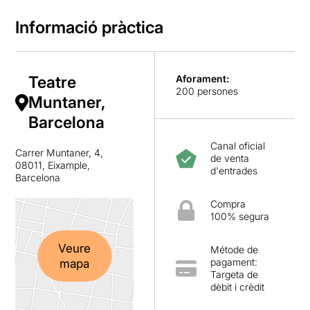
Informació pràctica
Teatre
Aforament:
200 persones
Muntaner,
Barcelona
Canal oficial
Carrer Muntaner, 4,
de venta
08011, Eixample,
d'entrades
Barcelona
Compra
100% segura
Veure
Métode de
pagament:
mapa
Targeta de
dèbit i crèdit