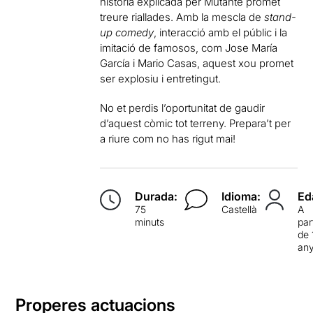
història explicada per Mutante promet
treure riallades. Amb la mescla de
stand-
up comedy
, interacció amb el públic i la
imitació de famosos, com Jose María
García i Mario Casas, aquest xou promet
ser explosiu i entretingut.
No et perdis l’oportunitat de gaudir
d’aquest còmic tot terreny. Prepara’t per
a riure com no has rigut mai!
Durada:
Idioma:
Ed
75
Castellà
A
minuts
par
de 
an
Properes actuacions