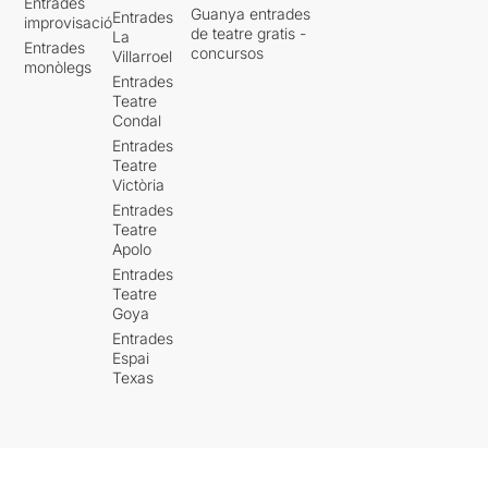
Entrades
Guanya entrades
Entrades
improvisació
de teatre gratis -
La
Entrades
concursos
Villarroel
monòlegs
Entrades
Teatre
Condal
Entrades
Teatre
Victòria
Entrades
Teatre
Apolo
Entrades
Teatre
Goya
Entrades
Espai
Texas