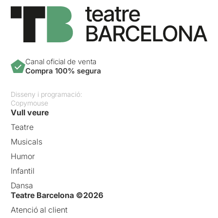
Canal oficial de venta
Compra 100% segura
Disseny i programació:
Copymouse
Vull veure
Teatre
Musicals
Humor
Infantil
Dansa
Teatre Barcelona ©2026
Atenció al client