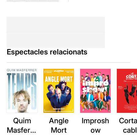
Espectacles relacionats
Quim
Angle
Improsh
Corta
Masferre
Mort
ow
cab