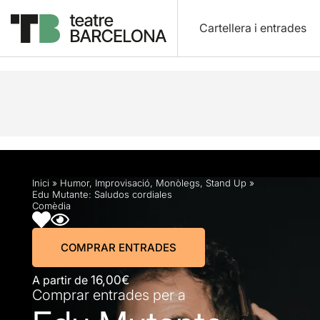
Cartellera i entrades
Descripció
Horaris
Fitxa artística
Fotos i víd
Inici
»
Humor
,
Improvisació
,
Monòlegs
,
Stand Up
»
Edu Mutante: Saludos cordiales
Comèdia
COMPRAR ENTRADES
A partir de
16,00€
Comprar entrades per a