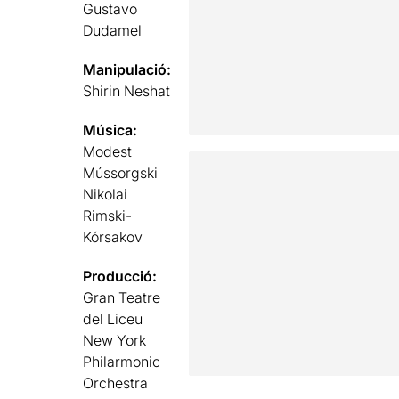
Gustavo
Dudamel
Manipulació:
Shirin Neshat
Música:
Modest
Mússorgski
Nikolai
Rimski-
Kórsakov
Producció:
Gran Teatre
del Liceu
New York
Philarmonic
Orchestra