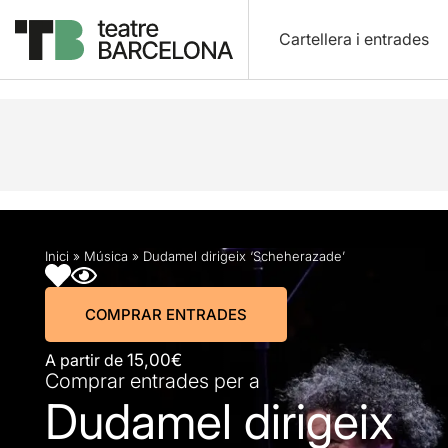
Cartellera i entrades
Descripció
Horaris
Fitxa artística
Info pràctic
Inici
»
Música
»
Dudamel dirigeix ‘Scheherazade’
COMPRAR ENTRADES
A partir de
15,00€
Comprar entrades per a
Dudamel dirigeix