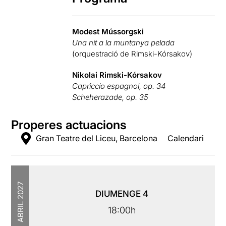
Modest Mússorgski
Una nit a la muntanya pelada
(orquestració de Rimski-Kórsakov)
Nikolai Rimski-Kórsakov
Capriccio espagnol, op. 34
Scheherazade, op. 35
Properes actuacions
Gran Teatre del Liceu, Barcelona
Calendari
2027
DIUMENGE
4
ABRIL
18:00h