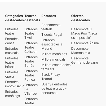
Categories
Teatres
Entrades
Ofertes
destacades
destacats
destacades
Abonaments
Entrades
Entrades
teatrals
Descompte El
teatre
Teatre
Mago Pop 'Nada
Tiquets Regal
Tívoli
es imposible'
Entrades
Entrades
dansa
Entrades
Descompte Ànima
espectacles a
Teatre
Entrades
Madrid
Descompte
Coliseum
musicals
Mamma mia
Millors monòlegs
Entrades
Entrades
Descompte
Millors musicals
Teatre
teatre
Germans de sang
Millors espectacles
Borràs
infantil
familiars
Entrades
Entrades
Black Friday
Teatre
òpera
Teatral
Romea
Entrades
Guanya entrades
Entrades
improvisació
de teatre gratis -
La
Entrades
concursos
Villarroel
monòlegs
Entrades
Teatre