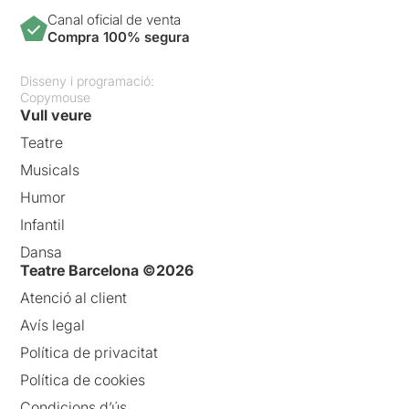
Canal oficial de venta
Compra 100% segura
Disseny i programació:
Copymouse
Vull veure
Teatre
Musicals
Humor
Infantil
Dansa
Teatre Barcelona ©2026
Atenció al client
Avís legal
Política de privacitat
Política de cookies
Condicions d’ús