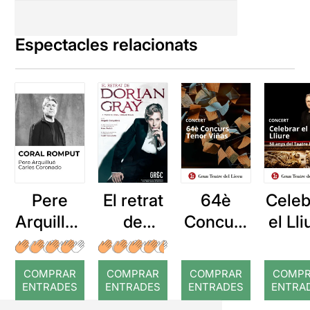
Espectacles relacionats
Pere
El retrat
64è
Celeb
Arquillué
de
Concurs
el Lli
: Coral
Dorian
Tenor
romput
Gray
Viñas
COMPRAR
COMPRAR
COMPRAR
COMP
ENTRADES
ENTRADES
ENTRADES
ENTRA