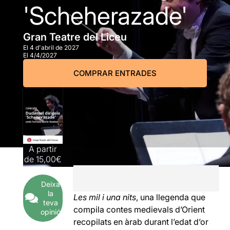
'Scheherazade'
Gran Teatre del Liceu
El 4 d'abril de 2027
El 4/4/2027
COMPRAR ENTRADES
A partir
de
15,00€
Deixa
la
Les mil i una nits
, una llegenda que
teva
compila contes medievals d’Orient
opinió
recopilats en àrab durant l’edat d’or