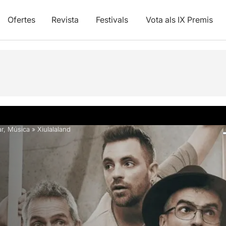
Ofertes
Revista
Festivals
Vota als IX Premis
Fotos i vídeos
Info pràctica
ar
,
Música
»
Xiulalaland