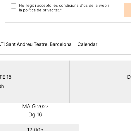
He llegit i accepto les
condicions d'ús
de la web i
la
política de privacitat
.
*
T! Sant Andreu Teatre, Barcelona
Calendari
BTE
15
D
0h
MAIG
2027
Dg
16
12:00h