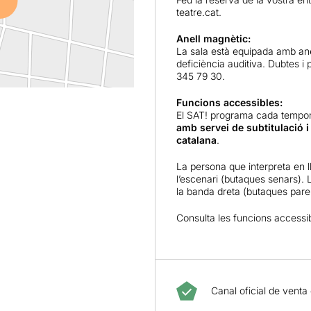
teatre.cat
.
Anell magnètic:
La sala està equipada amb an
deficiència auditiva. Dubtes i
345 79 30.
Funcions accessibles:
El SAT! programa cada temp
amb servei de subtitulació i
catalana
.
La persona que interpreta en l
l’escenari (butaques senars). L
la banda dreta (butaques parel
Consulta les funcions accessi
Canal oficial de venta