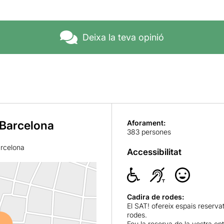
Deixa la teva opinió
 Barcelona
Aforament:
383 persones
arcelona
Accessibilitat
Cadira de rodes:
El SAT! ofereix espais reserva
rodes.
Feu la reserva de la vostra e