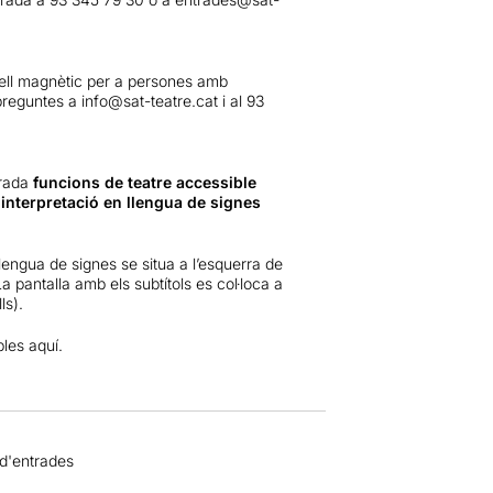
ell magnètic per a persones amb
 preguntes a
info@sat-teatre.cat
i al 93
orada
funcions de teatre accessible
 interpretació en llengua de signes
lengua de signes se situa a l’esquerra de
a pantalla amb els subtítols es col·loca a
ls).
bles
aquí.
 d'entrades