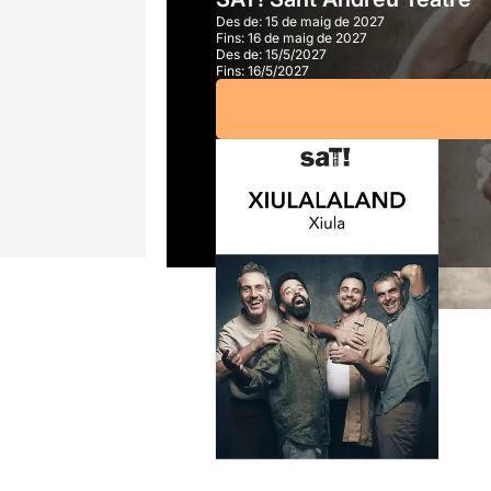
Des de:
15 de maig de 2027
Fins:
16 de maig de 2027
Des de:
15/5/2027
Fins:
16/5/2027
A partir de
12,00€