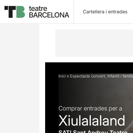
Cartellera i entrades
Descripció
Horaris
Fitxa artística
Inici
»
Espectacle concert
,
Infantil i famili
Comprar entrades per a
Xiulalaland
SAT! Sant Andreu Teatre