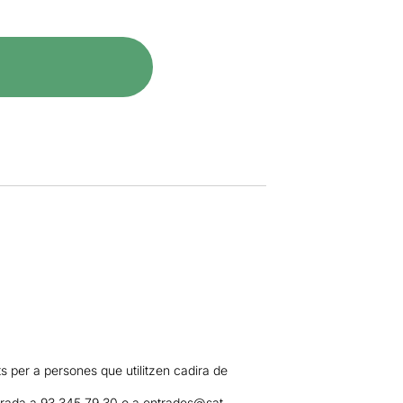
ts per a persones que utilitzen cadira de
ntrada a 93 345 79 30 o a
entrades@sat-