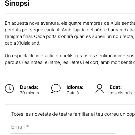
Sinopsi
En aquesta nova aventura, els quatre membres de Xiula sentira
perduts per seguir cantant. Amb l’ajuda del públic hauran d’atr
l’enigma final. Cada porta s’obrirà quan es superi un nou rept
cap a Xiulalaland.
Un espectacle interactiu on petits i grans es sentiran immersos 
perduts (les notes, el ritme, les lletres i el cor), amb molt sentit
Durada:
Idioma:
Edat:
70 minuts
Català
tots els públi
Totes les novetats de teatre familiar al teu correu un co