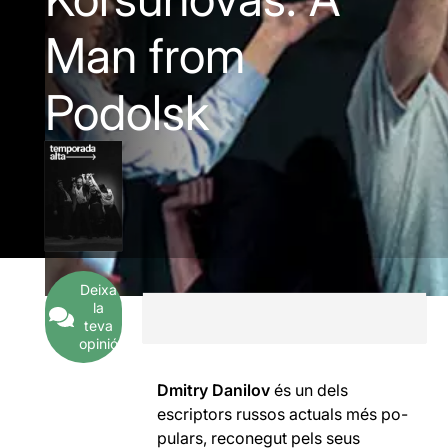
Man from
Podolsk
Deixa
la
teva
opinió
Dmitry Danilov
és un dels
escriptors russos actuals més po-
pulars, reconegut pels seus