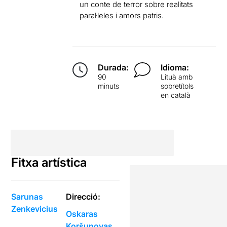
un conte de terror sobre realitats
paral·leles i amors patris.
Durada:
Idioma:
90
Lituà amb
minuts
sobretítols
en català
Fitxa artística
Sarunas
Direcció:
Zenkevicius
Oskaras
Koršunovas