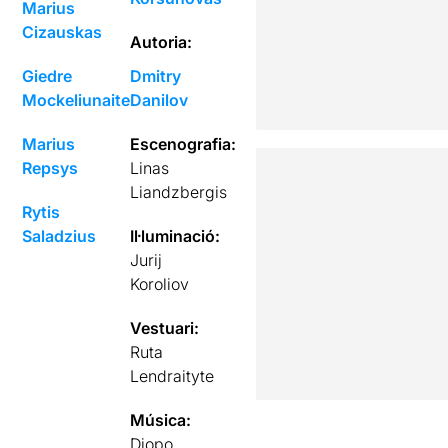
Marius
Cizauskas
Autoria:
Giedre
Dmitry
Mockeliunaite
Danilov
Marius
Escenografia:
Repsys
Linas
Liandzbergis
Rytis
Saladzius
Il·luminació:
Jurij
Koroliov
Vestuari:
Ruta
Lendraityte
Música:
Diopo