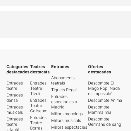
Categories
Teatres
Entrades
Ofertes
destacades
destacats
destacades
Abonaments
Entrades
Entrades
teatrals
Descompte El
teatre
Teatre
Mago Pop 'Nada
Tiquets Regal
Tívoli
es imposible'
Entrades
Entrades
dansa
Entrades
Descompte Ànima
espectacles a
Teatre
Entrades
Madrid
Descompte
Coliseum
musicals
Mamma mia
Millors monòlegs
Entrades
Entrades
Descompte
Millors musicals
Teatre
teatre
Germans de sang
Millors espectacles
Borràs
infantil