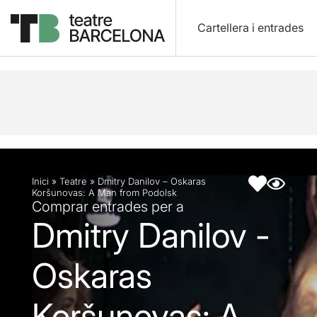
Cartellera i entrades
Descripció
Fitxa artística
Fotos i vídeos
Inici
»
Teatre
»
Dmitry Danilov – Oskaras
Koršunovas: A Man from Podolsk
Comprar entrades per a
Dmitry Danilov -
Oskaras
Koršunovas: A