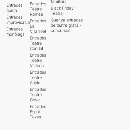
familiars
Entrades
Entrades
Black Friday
Teatre
òpera
Teatral
Romea
Entrades
Guanya entrades
Entrades
improvisació
de teatre gratis -
La
Entrades
concursos
Villarroel
monòlegs
Entrades
Teatre
Condal
Entrades
Teatre
Victòria
Entrades
Teatre
Apolo
Entrades
Teatre
Goya
Entrades
Espai
Texas