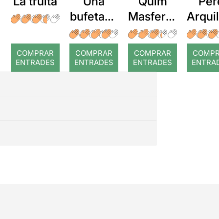
La truita
Una
Quim
Per
bufetada
Masferre
Arqui
a temps
r: Temps
: Cor
romp
COMPRAR
COMPRAR
COMPRAR
COMP
ENTRADES
ENTRADES
ENTRADES
ENTRA