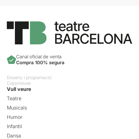
Canal oficial de venta
Compra 100% segura
Disseny i programació:
Copymouse
Vull veure
Teatre
Musicals
Humor
Infantil
Dansa