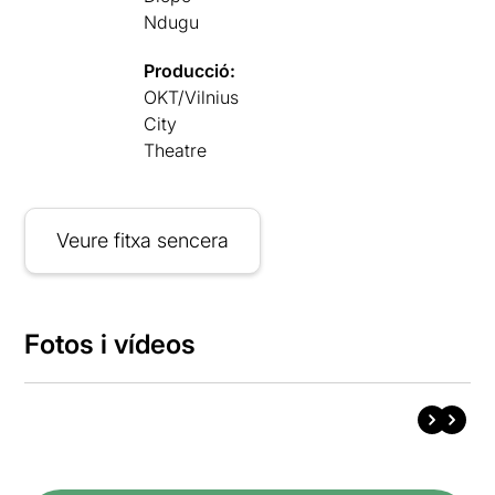
Ndugu
Producció:
OKT/Vilnius
City
Theatre
Veure fitxa sencera
Fotos i vídeos