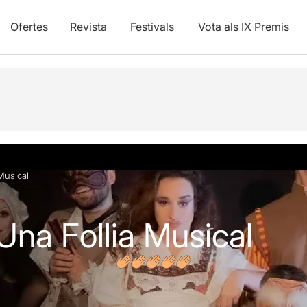
Ofertes
Revista
Festivals
Vota als IX Premis
vídeos
Opinions
 Musical
 Una Follia Musical