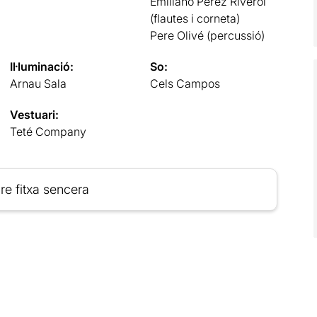
Emiliano Pérez Riverol
(flautes i corneta)
Pere Olivé (percussió)
Il·luminació:
So:
Arnau Sala
Cels Campos
Vestuari:
Teté Company
re fitxa sencera