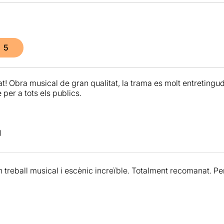
5
t! Obra musical de gran qualitat, la trama es molt entretingu
per a tots els publics.
n treball musical i escènic increïble. Totalment recomanat. Per 