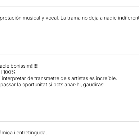
rpretación musical y vocal. La trama no deja a nadie indife
cle boníssim!!!!!!
l 100%
interpretar de transmetre dels artistas es increíble.
passar la oportunitat si pots anar-hi, gaudiràs!
ámica i entretinguda.