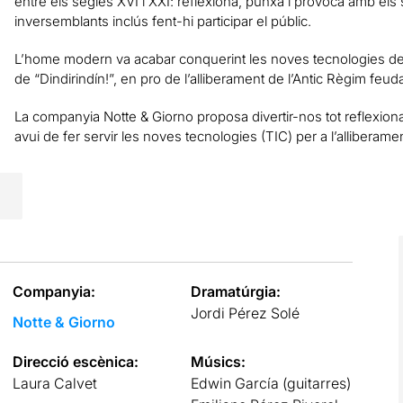
entre els segles XVI i XXI: reflexiona, punxa i provoca amb el
inversemblants inclús fent-hi participar el públic.
L’home modern va acabar conquerint les noves tecnologies del
de “Dindirindín!”, en pro de l’alliberament de l’Antic Règim feuda
La companyia Notte & Giorno proposa divertir-nos tot reflexiona
avui de fer servir les noves tecnologies (TIC) per a l’alliberamen
Companyia:
Dramatúrgia:
Jordi Pérez Solé
Notte & Giorno
Direcció escènica:
Músics:
Laura Calvet
Edwin García (guitarres)