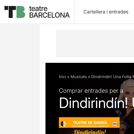
Cartellera i entrades
Descripció
Fitxa artística
Fotos i 
Inici
»
Musicals
»
Dindirindín! Una Follia
Comprar entrades per a
Dindirindín!