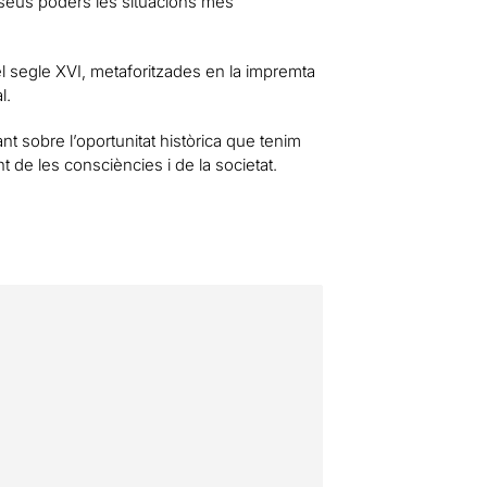
s seus poders les situacions més
 segle XVI, metaforitzades en la impremta
l.
nt sobre l’oportunitat històrica que tenim
t de les consciències i de la societat.