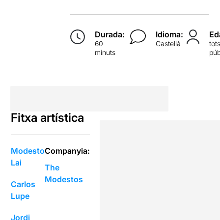
Durada:
Idioma:
Ed
60
Castellà
tot
minuts
púb
Fitxa artística
Modesto
Companyia:
Lai
The
Modestos
Carlos
Lupe
Jordi