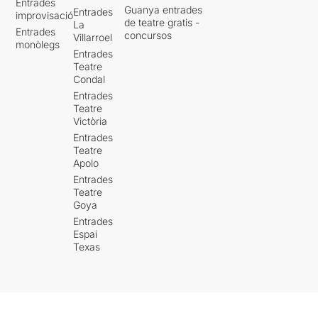
Entrades
Guanya entrades
Entrades
improvisació
de teatre gratis -
La
Entrades
concursos
Villarroel
monòlegs
Entrades
Teatre
Condal
Entrades
Teatre
Victòria
Entrades
Teatre
Apolo
Entrades
Teatre
Goya
Entrades
Espai
Texas