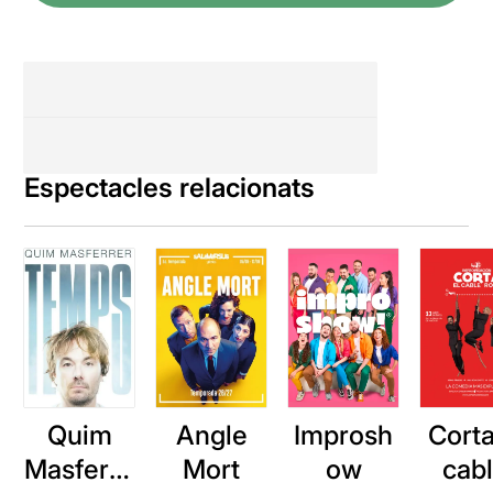
Espectacles relacionats
Quim
Angle
Improsh
Corta
Masferre
Mort
ow
cab