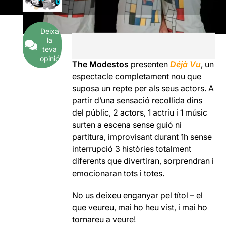
Deixa
la
teva
opinió
The Modestos
presenten
Déjà Vu
, un
espectacle completament nou que
suposa un repte per als seus actors. A
partir d’una sensació recollida dins
del públic, 2 actors, 1 actriu i 1 músic
surten a escena sense guió ni
partitura, improvisant durant 1h sense
interrupció 3 històries totalment
diferents que divertiran, sorprendran i
emocionaran tots i totes.
No us deixeu enganyar pel títol – el
que veureu, mai ho heu vist, i mai ho
tornareu a veure!