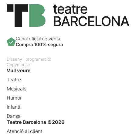
Canal oficial de venta
Compra 100% segura
Disseny i programació:
Copymouse
Vull veure
Teatre
Musicals
Humor
Infantil
Dansa
Teatre Barcelona ©2026
Atenció al client