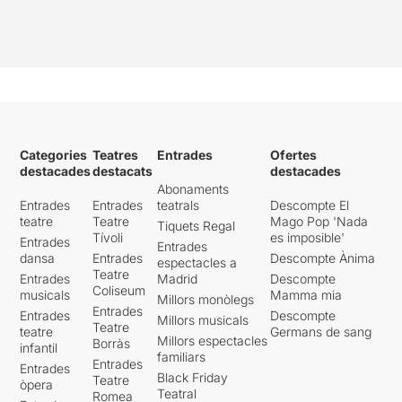
Categories
Teatres
Entrades
Ofertes
destacades
destacats
destacades
Abonaments
Entrades
Entrades
teatrals
Descompte El
teatre
Teatre
Mago Pop 'Nada
Tiquets Regal
Tívoli
es imposible'
Entrades
Entrades
dansa
Entrades
Descompte Ànima
espectacles a
Teatre
Entrades
Madrid
Descompte
Coliseum
musicals
Mamma mia
Millors monòlegs
Entrades
Entrades
Descompte
Millors musicals
Teatre
teatre
Germans de sang
Millors espectacles
Borràs
infantil
familiars
Entrades
Entrades
Black Friday
Teatre
òpera
Teatral
Romea