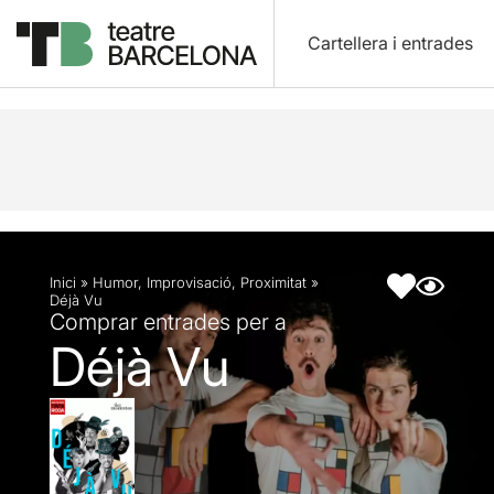
Cartellera i entrades
Descripció
Fitxa artística
Inici
»
Humor
,
Improvisació
,
Proximitat
»
Déjà Vu
Comprar entrades per a
Déjà Vu