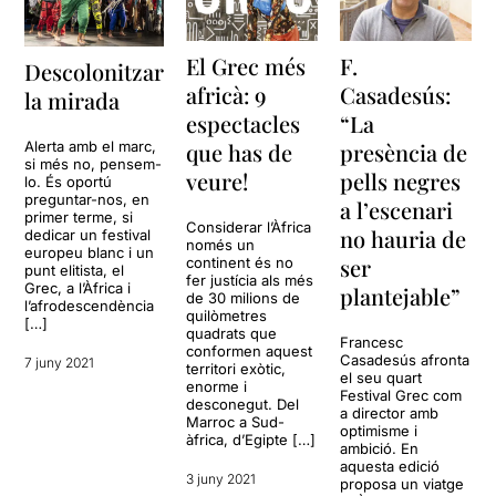
El Grec més
F.
Descolonitzar
africà: 9
Casadesús:
la mirada
espectacles
“La
Alerta amb el marc,
que has de
presència de
si més no, pensem-
veure!
pells negres
lo. És oportú
preguntar-nos, en
a l’escenari
primer terme, si
Considerar l’Àfrica
no hauria de
dedicar un festival
només un
europeu blanc i un
ser
continent és no
punt elitista, el
fer justícia als més
Grec, a l’Àfrica i
plantejable”
de 30 milions de
l’afrodescendència
quilòmetres
[…]
quadrats que
Francesc
conformen aquest
Casadesús afronta
7 juny 2021
territori exòtic,
el seu quart
enorme i
Festival Grec com
desconegut. Del
a director amb
Marroc a Sud-
optimisme i
àfrica, d’Egipte […]
ambició. En
aquesta edició
3 juny 2021
proposa un viatge