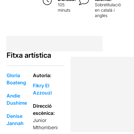
105
Sobretitulació
minuts
en català i
anglès
Fitxa artística
Gloria
Autoria:
Boateng
Fikry El
Azzouzi
Andie
Dushime
Direcció
escènica:
Denise
Junior
Jannah
Mthombeni