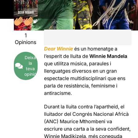
1
Opinions
Dear Winnie
és un homenatge a
l’esperit de lluita de
Winnie Mandela
Deixa
la
que utilitza música, paraules i
teva
llenguatges diversos en un gran
opinió
espectacle multidisciplinari que ens
parla de resistència, feminisme i
antiracisme.
Durant la lluita contra l’apartheid, el
lluitador del Congrés Nacional Africà
(ANC) Maurice Mthombeni va
escriure una carta a la seva confident,
Winnie Madikizela, més coneguda