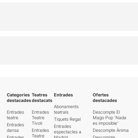
Categories
Teatres
Entrades
Ofertes
destacades
destacats
destacades
Abonaments
Entrades
Entrades
teatrals
Descompte El
teatre
Teatre
Mago Pop 'Nada
Tiquets Regal
Tívoli
es imposible'
Entrades
Entrades
dansa
Entrades
Descompte Ànima
espectacles a
Teatre
Entrades
Madrid
Descompte