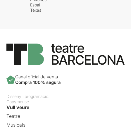
Espai
Texas
Canal oficial de venta
Compra 100% segura
Disseny i programació:
Copymouse
Vull veure
Teatre
Musicals