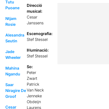
Tutu
Direcció
Puoane
musical:
Cesar
Ntjam
Janssens
Rosie
Escenografia:
Alesandra
Stef Stessel
Seutin
Il·luminació:
Jade
Stef Stessel
Wheeler
So:
Mahina
Peter
Ngandu
Zwart
Patrick
Saar
Van Neck
Niragire De
Jenneke
Groof
Obdeijn
Cesar
Laurens