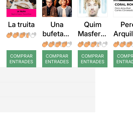
La truita
Una
Quim
Per
bufetada
Masferre
Arqui
a temps
r: Temps
: Cor
romp
COMPRAR
COMPRAR
COMPRAR
COMP
ENTRADES
ENTRADES
ENTRADES
ENTRA