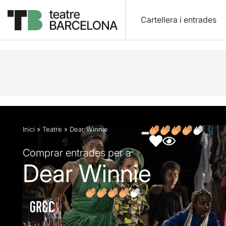
Cartellera i entrades
Descripció
Fitxa artística
Fotos i vídeos
Opin
Inici
»
Teatre
»
Dear Winnie
Comprar entrades per a
Dear Winnie