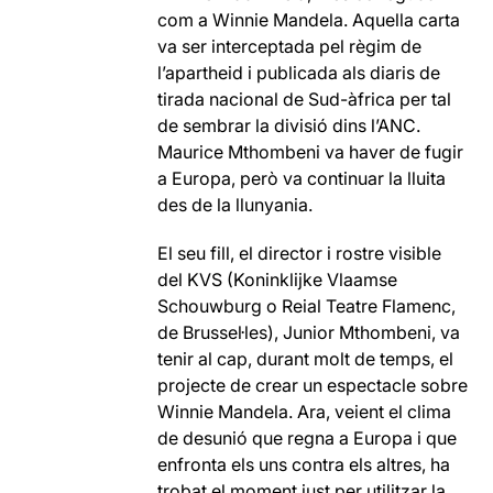
com a Winnie Mandela. Aquella carta
va ser interceptada pel règim de
l’apartheid i publicada als diaris de
tirada nacional de Sud-àfrica per tal
de sembrar la divisió dins l’ANC.
Maurice Mthombeni va haver de fugir
a Europa, però va continuar la lluita
des de la llunyania.
El seu fill, el director i rostre visible
del KVS (Koninklijke Vlaamse
Schouwburg o Reial Teatre Flamenc,
de Brussel·les), Junior Mthombeni, va
tenir al cap, durant molt de temps, el
projecte de crear un espectacle sobre
Winnie Mandela. Ara, veient el clima
de desunió que regna a Europa i que
enfronta els uns contra els altres, ha
trobat el moment just per utilitzar la