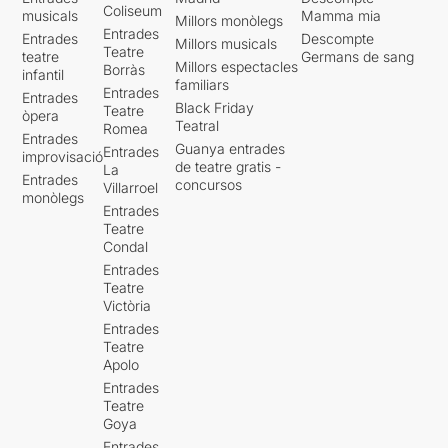
Coliseum
musicals
Mamma mia
Millors monòlegs
Entrades
Entrades
Descompte
Millors musicals
Teatre
teatre
Germans de sang
Millors espectacles
Borràs
infantil
familiars
Entrades
Entrades
Black Friday
Teatre
òpera
Teatral
Romea
Entrades
Guanya entrades
Entrades
improvisació
de teatre gratis -
La
Entrades
concursos
Villarroel
monòlegs
Entrades
Teatre
Condal
Entrades
Teatre
Victòria
Entrades
Teatre
Apolo
Entrades
Teatre
Goya
Entrades