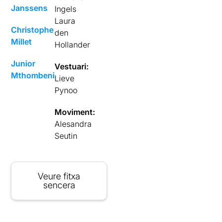
Janssens
Ingels
Laura
Christophe
den
Millet
Hollander
Junior
Vestuari:
Mthombeni
Lieve
Pynoo
Moviment:
Alesandra
Seutin
Veure fitxa
sencera