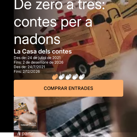
De zero a tres:
contes per a
nadons
La Casa dels contes
Des de:
24 de juliol de 2021
Fins:
2 de desembre de 2026
Des de:
24/7/2021
Fins:
2/12/2026
COMPRAR ENTRADES
A partir