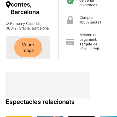
de venta
contes,
d'entrades
Barcelona
Compra
100% segura
c/ Ramon y Cajal 35,
08012, Gràcia, Barcelona
Métode de
pagament:
Targeta de
Veure
dèbit i crèdit
mapa
Espectacles relacionats