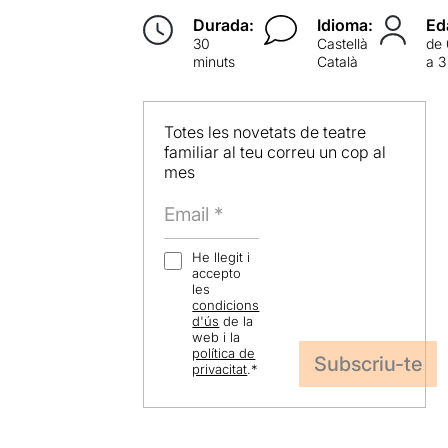
Durada:
Idioma:
Ed
30
Castellà
de
minuts
Català
a 3
Totes les novetats de teatre
familiar al teu correu un cop al
mes
He llegit i
accepto
les
condicions
d'ús
de la
web i la
política de
privacitat
.
*