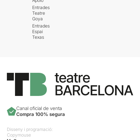
Apolo
Entrades
Teatre
Goya
Entrades
Espai
Texas
Canal oficial de venta
Compra 100% segura
Disseny i programació:
Copymouse