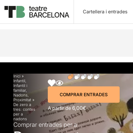
Cartellera i entrades
Descripció
Horaris
Fitxa artística
Opinions
Inici
»
Infantil
,
Infantil i
familiar
,
COMPRAR ENTRADES
Nadons
,
Proximitat
»
De zero a
A partir de
6,00€
tres: contes
per a
nadons
Comprar entrades per a