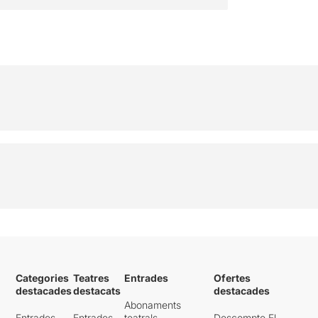
Categories
Teatres
Entrades
Ofertes
destacades
destacats
destacades
Abonaments
Entrades
Entrades
teatrals
Descompte El