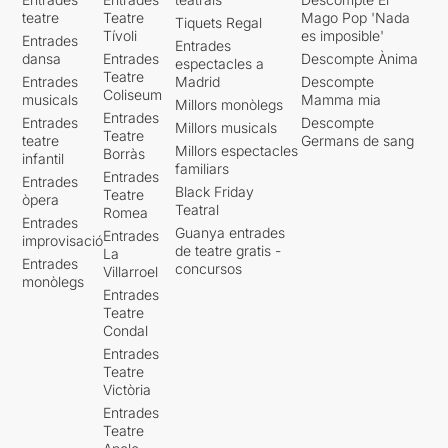
teatre
Teatre
Mago Pop 'Nada
Tiquets Regal
Tívoli
es imposible'
Entrades
Entrades
dansa
Entrades
Descompte Ànima
espectacles a
Teatre
Entrades
Madrid
Descompte
Coliseum
musicals
Mamma mia
Millors monòlegs
Entrades
Entrades
Descompte
Millors musicals
Teatre
teatre
Germans de sang
Millors espectacles
Borràs
infantil
familiars
Entrades
Entrades
Black Friday
Teatre
òpera
Teatral
Romea
Entrades
Guanya entrades
Entrades
improvisació
de teatre gratis -
La
Entrades
concursos
Villarroel
monòlegs
Entrades
Teatre
Condal
Entrades
Teatre
Victòria
Entrades
Teatre