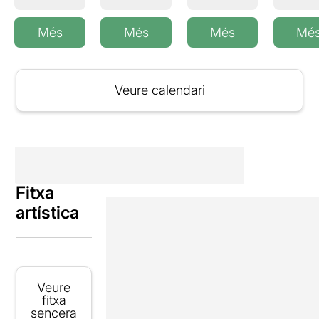
Més
Més
Més
Mé
Veure calendari
Fitxa
artística
Veure
fitxa
sencera