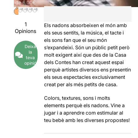
de
6,00€
1
Els nadons absorbeixen el món amb
Opinions
els seus sentits, la música, el tacte i
els sons fan que el seu món
Deixa
s’expandeixi. Són un públic petit però
la
molt exigent així que des de la Casa
teva
dels Contes han creat aquest espai
opinió
perquè artistes diversos ens presentin
els seus espectacles exclusivament
creat per als més petits de casa.
Colors, textures, sons i molts
elements perquè els nadons. Vine a
jugar i a aprendre com estimular al
teu bebè amb les diverses propostes!