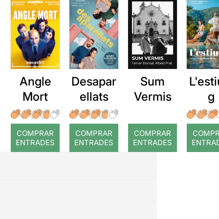
Angle
Desapar
Sum
L'esti
Mort
ellats
Vermis
g
COMPRAR
COMPRAR
COMPRAR
COMP
ENTRADES
ENTRADES
ENTRADES
ENTRA