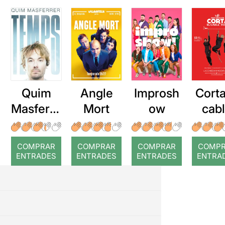
Quim
Angle
Improsh
Corta
Masferre
Mort
ow
cab
r: Temps
roj
COMPRAR
COMPRAR
COMPRAR
COMP
ENTRADES
ENTRADES
ENTRADES
ENTRA