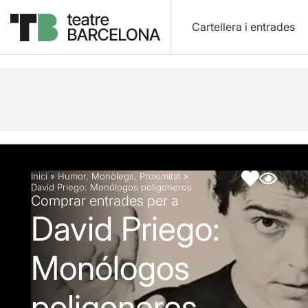
Cartellera i entrades
Descripció
Fitxa artística
Fotos i vídeos
Inici
»
Humor
,
Monòlegs
,
Proximitat
»
David Priego: Monólogos poligoneros
Comprar entrades per a
David Priego:
Monólogos
poligoneros