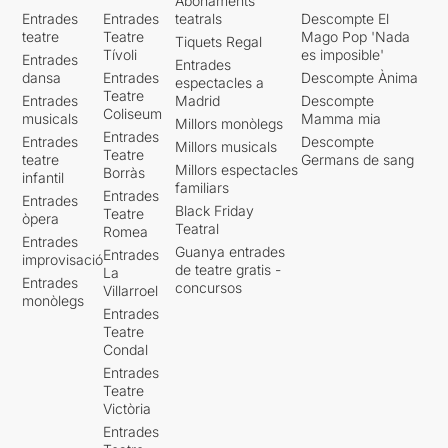
Abonaments
Entrades
Entrades
teatrals
Descompte El
teatre
Teatre
Mago Pop 'Nada
Tiquets Regal
Tívoli
es imposible'
Entrades
Entrades
dansa
Entrades
Descompte Ànima
espectacles a
Teatre
Entrades
Madrid
Descompte
Coliseum
musicals
Mamma mia
Millors monòlegs
Entrades
Entrades
Descompte
Millors musicals
Teatre
teatre
Germans de sang
Millors espectacles
Borràs
infantil
familiars
Entrades
Entrades
Black Friday
Teatre
òpera
Teatral
Romea
Entrades
Guanya entrades
Entrades
improvisació
de teatre gratis -
La
Entrades
concursos
Villarroel
monòlegs
Entrades
Teatre
Condal
Entrades
Teatre
Victòria
Entrades