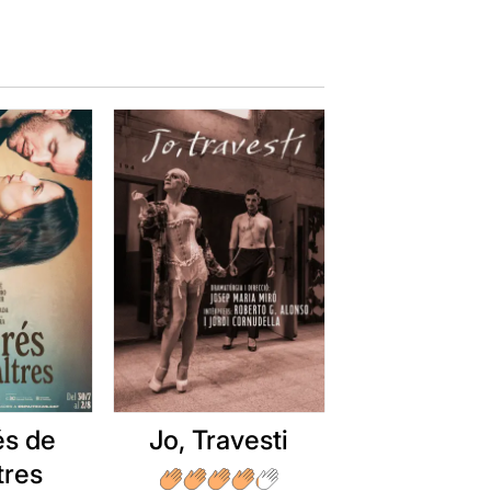
és de
Jo, Travesti
tres