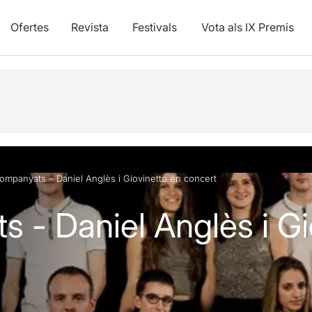
Ofertes
Revista
Festivals
Vota als IX Premis
vídeos
ompanyats – Daniel Anglès i Giovinetto en concert
 - Daniel Anglès i Gi