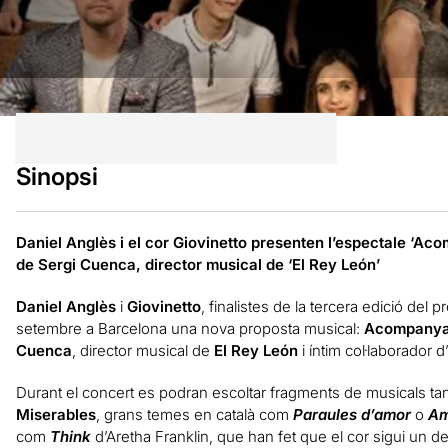
Sinopsi
Daniel Anglès i el cor Giovinetto presenten l’espectale ‘Ac
de Sergi Cuenca, director musical de ‘El Rey León’
Daniel Anglès
i
Giovinetto
, finalistes de la tercera edició del
setembre a Barcelona una nova proposta musical:
Acompanya
Cuenca
, director musical de
El Rey León
i íntim col·laborador 
Durant el concert es podran escoltar fragments de musicals 
Miserables
, grans temes en català com
Paraules d’amor
o
Am
com
Think
d’Aretha Franklin, que han fet que el cor sigui un d