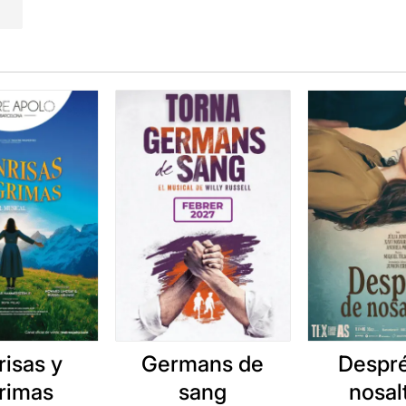
risas y
Germans de
Despr
grimas
sang
nosal