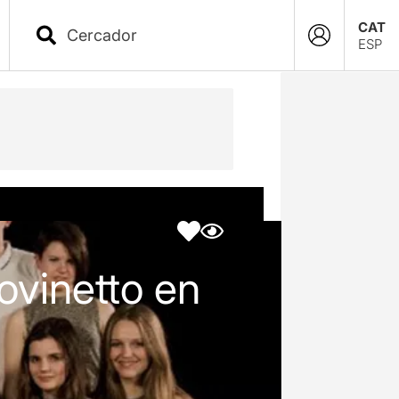
CAT
ESP
ovinetto en