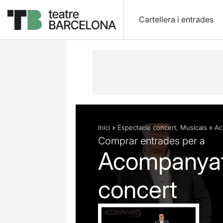
Cartellera i entrades
Descripció
Fitxa artística
Fotos i 
Inici
»
Espectacle concert
,
Musicals
»
Ac
Comprar entrades per a
Acompanyats
concert