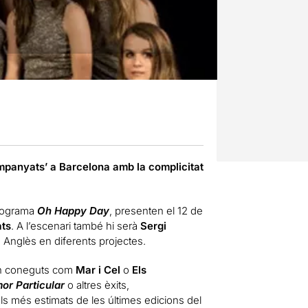
ompanyats’ a Barcelona amb la complicitat
 programa
Oh Happy Day
, presenten el 12 de
ts
. A l’escenari també hi serà
Sergi
d’ Anglès en diferents projectes.
tan coneguts com
Mar i Cel
o
Els
or Particular
o altres èxits,
els més estimats de les últimes edicions del