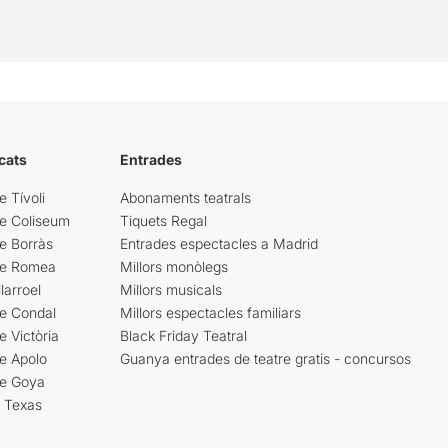
cats
Entrades
e Tívoli
Abonaments teatrals
re Coliseum
Tiquets Regal
e Borràs
Entrades espectacles a Madrid
re Romea
Millors monòlegs
larroel
Millors musicals
re Condal
Millors espectacles familiars
e Victòria
Black Friday Teatral
e Apolo
Guanya entrades de teatre gratis - concursos
re Goya
i Texas