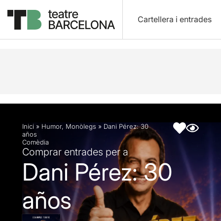
Cartellera i entrades
Descripció
Fitxa artística
Inici
»
Humor
,
Monòlegs
»
Dani Pérez: 30
años
Comèdia
Comprar entrades per a
Dani Pérez: 30
años