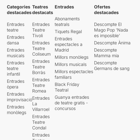
Categories
Teatres
Entrades
Ofertes
destacades
destacats
destacades
Abonaments
Entrades
Entrades
teatrals
Descompte El
teatre
Teatre
Mago Pop 'Nada
Tiquets Regal
Tívoli
es imposible'
Entrades
Entrades
dansa
Entrades
Descompte Ànima
espectacles a
Teatre
Entrades
Madrid
Descompte
Coliseum
musicals
Mamma mia
Millors monòlegs
Entrades
Entrades
Descompte
Millors musicals
Teatre
teatre
Germans de sang
Millors espectacles
Borràs
infantil
familiars
Entrades
Entrades
Black Friday
Teatre
òpera
Teatral
Romea
Entrades
Guanya entrades
Entrades
improvisació
de teatre gratis -
La
Entrades
concursos
Villarroel
monòlegs
Entrades
Teatre
Condal
Entrades