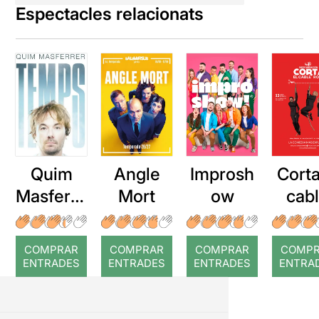
Espectacles relacionats
Quim
Angle
Improsh
Corta
Masferre
Mort
ow
cab
r: Temps
roj
COMPRAR
COMPRAR
COMPRAR
COMP
ENTRADES
ENTRADES
ENTRADES
ENTRA