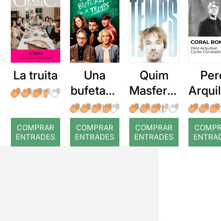
La truita
Una
Quim
Per
bufetada
Masferre
Arqui
a temps
r: Temps
: Cor
romp
COMPRAR
COMPRAR
COMPRAR
COMP
ENTRADES
ENTRADES
ENTRADES
ENTRA