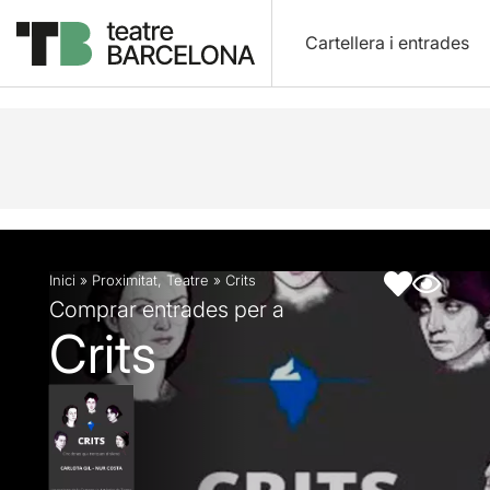
Cartellera i entrades
Descripció
Fitxa artística
Articles
Inici
»
Proximitat
,
Teatre
»
Crits
Comprar entrades per a
Crits