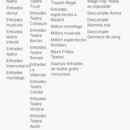
teatre
Teatre
Mago Pop 'Nada
Tiquets Regal
Tívoli
es imposible'
Entrades
Entrades
dansa
Entrades
Descompte Ànima
espectacles a
Teatre
Entrades
Madrid
Descompte
Coliseum
musicals
Mamma mia
Millors monòlegs
Entrades
Entrades
Descompte
Millors musicals
Teatre
teatre
Germans de sang
Millors espectacles
Borràs
infantil
familiars
Entrades
Entrades
Black Friday
Teatre
òpera
Teatral
Romea
Entrades
Guanya entrades
Entrades
improvisació
de teatre gratis -
La
Entrades
concursos
Villarroel
monòlegs
Entrades
Teatre
Condal
Entrades
Teatre
Victòria
Entrades
Teatre
Apolo