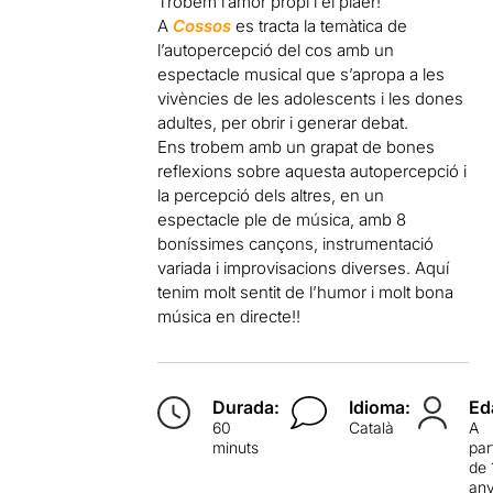
Trobem l’amor propi i el plaer!
A
Cossos
es tracta la temàtica de
l’autopercepció del cos amb un
espectacle musical que s’apropa a les
vivències de les adolescents i les dones
adultes, per obrir i generar debat.
Ens trobem amb un grapat de bones
reflexions sobre aquesta autopercepció i
la percepció dels altres, en un
espectacle ple de música, amb 8
boníssimes cançons, instrumentació
variada i improvisacions diverses. Aquí
tenim molt sentit de l’humor i molt bona
música en directe!!
Durada:
Idioma:
Ed
60
Català
A
minuts
par
de 
an