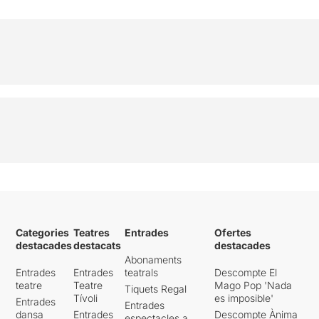
Categories
Teatres
Entrades
Ofertes
destacades
destacats
destacades
Abonaments
Entrades
Entrades
teatrals
Descompte El
teatre
Teatre
Mago Pop 'Nada
Tiquets Regal
Tívoli
es imposible'
Entrades
Entrades
dansa
Entrades
Descompte Ànima
espectacles a