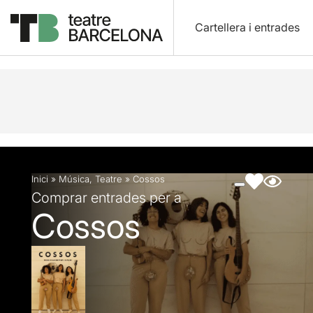
Cartellera i entrades
Descripció
Fitxa artística
Fotos i vídeos
Inici
»
Música
,
Teatre
»
Cossos
Comprar entrades per a
Cossos