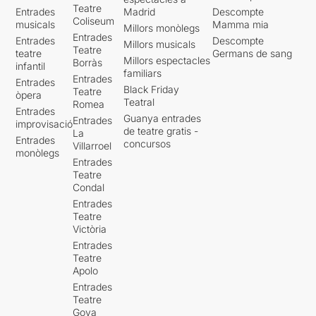
Teatre
Entrades
Madrid
Descompte
Coliseum
musicals
Mamma mia
Millors monòlegs
Entrades
Entrades
Descompte
Millors musicals
Teatre
teatre
Germans de sang
Millors espectacles
Borràs
infantil
familiars
Entrades
Entrades
Black Friday
Teatre
òpera
Teatral
Romea
Entrades
Guanya entrades
Entrades
improvisació
de teatre gratis -
La
Entrades
concursos
Villarroel
monòlegs
Entrades
Teatre
Condal
Entrades
Teatre
Victòria
Entrades
Teatre
Apolo
Entrades
Teatre
Goya