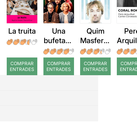
La truita
Una
Quim
Per
bufetada
Masferre
Arqui
a temps
r: Temps
: Cor
romp
COMPRAR
COMPRAR
COMPRAR
COMP
ENTRADES
ENTRADES
ENTRADES
ENTRA