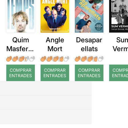
Quim
Angle
Desapar
Su
Masferre
Mort
ellats
Verm
r: Temps
COMPRAR
COMPRAR
COMPRAR
COMP
ENTRADES
ENTRADES
ENTRADES
ENTRA