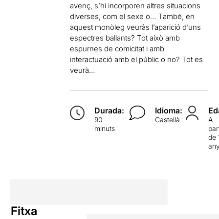
avenç, s’hi incorporen altres situacions
diverses, com el sexe o… També, en
aquest monòleg veuràs l’aparició d’uns
espectres ballants? Tot això amb
espurnes de comicitat i amb
interactuació amb el públic o no? Tot es
veurà…
Durada:
Idioma:
Ed
90
Castellà
A
minuts
par
de 
an
Fitxa