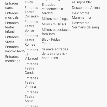
Tívoli
es imposible'
Entrades
Entrades
dansa
Entrades
Descompte Ànima
espectacles a
Teatre
Entrades
Madrid
Descompte
Coliseum
musicals
Mamma mia
Millors monòlegs
Entrades
Entrades
Descompte
Millors musicals
Teatre
teatre
Germans de sang
Millors espectacles
Borràs
infantil
familiars
Entrades
Entrades
Black Friday
Teatre
òpera
Teatral
Romea
Entrades
Guanya entrades
Entrades
improvisació
de teatre gratis -
La
Entrades
concursos
Villarroel
monòlegs
Entrades
Teatre
Condal
Entrades
Teatre
Victòria
Entrades
Teatre
Apolo
Entrades