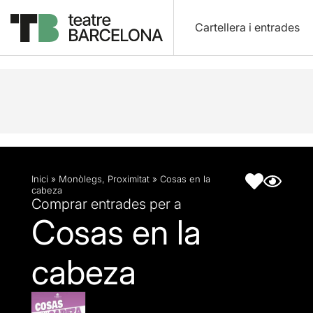
Cartellera i entrades
Descripció
Fitxa artística
Inici
»
Monòlegs
,
Proximitat
»
Cosas en la
cabeza
Comprar entrades per a
Cosas en la
cabeza