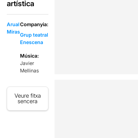
artística
Arual
Companyia:
Miras
Grup teatral
Enescena
Música:
Javier
Mellinas
Veure fitxa
sencera