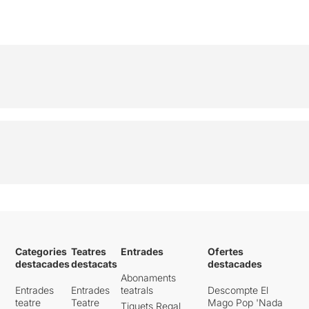
Categories
Teatres
Entrades
Ofertes
destacades
destacats
destacades
Abonaments
Entrades
Entrades
teatrals
Descompte El
teatre
Teatre
Mago Pop 'Nada
Tiquets Regal