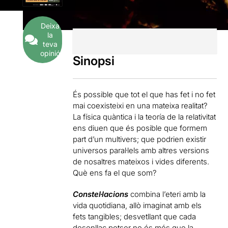
Deixa
la
teva
opinió
Sinopsi
És possible que tot el que has fet i no fet
mai coexisteixi en una mateixa realitat?
La física quàntica i la teoría de la relativitat
ens diuen que és posible que formem
part d’un multivers; que podrien existir
universos paral·lels amb altres versions
de nosaltres mateixos i vides diferents.
Què ens fa el que som?
Constel·lacions
combina l’eteri amb la
vida quotidiana, allò imaginat amb els
fets tangibles; desvetllant que cada
desenllaç potser no és més que la