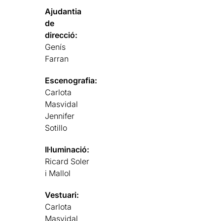
Ajudantia
de
direcció:
Genís
Farran
Escenografia:
Carlota
Masvidal
Jennifer
Sotillo
Il·luminació:
Ricard Soler
i Mallol
Vestuari:
Carlota
Masvidal