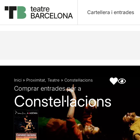
Cartellera i entrades
Descripció
Fitxa artística
Fotos i vídeos
Inici
»
Proximitat
,
Teatre
»
Constel·lacions
Comprar entrades per a
Constel·lacions