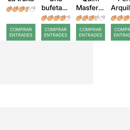
bufetada
Masferre
Arqui
a temps
r: Temps
: Cor
romp
COMPRAR
COMPRAR
COMPRAR
COMP
ENTRADES
ENTRADES
ENTRADES
ENTRA