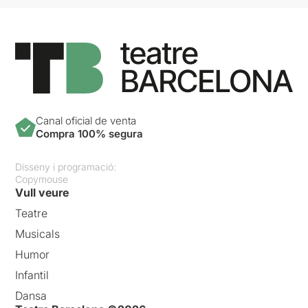
Canal oficial de venta
Compra 100% segura
Disseny i programació:
Copymouse
Vull veure
Teatre
Musicals
Humor
Infantil
Dansa