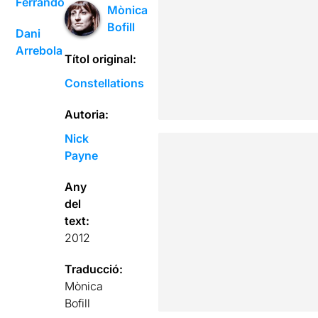
Ferrando
Mònica
Bofill
Dani
Arrebola
Títol original:
Constellations
Autoria:
Nick
Payne
Any
del
text:
2012
Traducció:
Mònica
Bofill