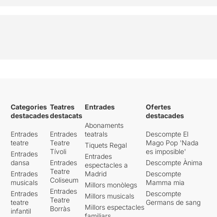
Categories
Teatres
Entrades
Ofertes
destacades
destacats
destacades
Abonaments
Entrades
Entrades
teatrals
Descompte El
teatre
Teatre
Mago Pop 'Nada
Tiquets Regal
Tívoli
es imposible'
Entrades
Entrades
dansa
Entrades
Descompte Ànima
espectacles a
Teatre
Entrades
Madrid
Descompte
Coliseum
musicals
Mamma mia
Millors monòlegs
Entrades
Entrades
Descompte
Millors musicals
Teatre
teatre
Germans de sang
Millors espectacles
Borràs
infantil
familiars