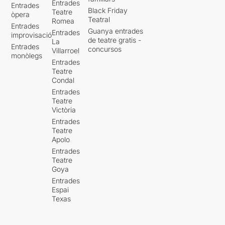
Entrades
Entrades
Black Friday
Teatre
òpera
Teatral
Romea
Entrades
Guanya entrades
Entrades
improvisació
de teatre gratis -
La
Entrades
concursos
Villarroel
monòlegs
Entrades
Teatre
Condal
Entrades
Teatre
Victòria
Entrades
Teatre
Apolo
Entrades
Teatre
Goya
Entrades
Espai
Texas