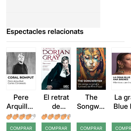
Espectacles relacionats
Pere
El retrat
The
La g
Arquillué
de
Songwrit
Blue 
: Coral
Dorian
er: Un
de A
romput
Gray
viatge
Bren
COMPRAR
COMPRAR
COMPRAR
COMP