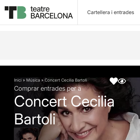
Cartellera i entrades
Descripció
Fitxa artística
Inici
»
Música
»
Concert Cecilia Bartoli
Comprar entrades per a
Concert Cecilia
Bartoli