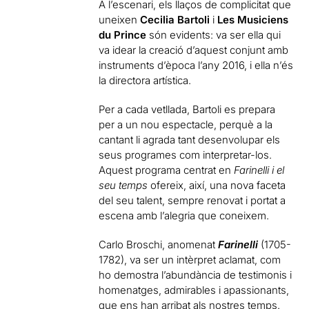
A l’escenari, els llaços de complicitat que
uneixen
Cecilia Bartoli
i
Les Musiciens
du Prince
són evidents: va ser ella qui
va idear la creació d’aquest conjunt amb
instruments d’època l’any 2016, i ella n’és
la directora artística.
Per a cada vetllada, Bartoli es prepara
per a un nou espectacle, perquè a la
cantant li agrada tant desenvolupar els
seus programes com interpretar-los.
Aquest programa centrat en
Farinelli i el
seu temps
ofereix, així, una nova faceta
del seu talent, sempre renovat i portat a
escena amb l’alegria que coneixem.
Carlo Broschi, anomenat
Farinelli
(1705-
1782), va ser un intèrpret aclamat, com
ho demostra l’abundància de testimonis i
homenatges, admirables i apassionants,
que ens han arribat als nostres temps.