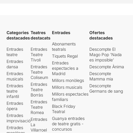
Categories
Teatres
Entrades
Ofertes
destacades
destacats
destacades
Abonaments
Entrades
Entrades
teatrals
Descompte El
teatre
Teatre
Mago Pop 'Nada
Tiquets Regal
Tívoli
es imposible'
Entrades
Entrades
dansa
Entrades
Descompte Ànima
espectacles a
Teatre
Entrades
Madrid
Descompte
Coliseum
musicals
Mamma mia
Millors monòlegs
Entrades
Entrades
Descompte
Millors musicals
Teatre
teatre
Germans de sang
Millors espectacles
Borràs
infantil
familiars
Entrades
Entrades
Black Friday
Teatre
òpera
Teatral
Romea
Entrades
Guanya entrades
Entrades
improvisació
de teatre gratis -
La
Entrades
concursos
Villarroel
monòlegs