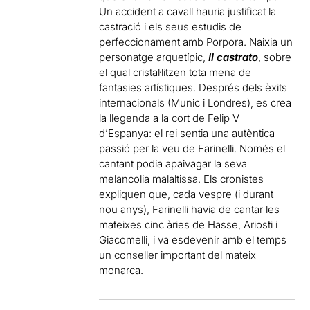
Un accident a cavall hauria justificat la
castració i els seus estudis de
perfeccionament amb Porpora. Naixia un
personatge arquetípic,
Il castrato
, sobre
el qual cristal·litzen tota mena de
fantasies artístiques. Després dels èxits
internacionals (Munic i Londres), es crea
la llegenda a la cort de Felip V
d’Espanya: el rei sentia una autèntica
passió per la veu de Farinelli. Només el
cantant podia apaivagar la seva
melancolia malaltissa. Els cronistes
expliquen que, cada vespre (i durant
nou anys), Farinelli havia de cantar les
mateixes cinc àries de Hasse, Ariosti i
Giacomelli, i va esdevenir amb el temps
un conseller important del mateix
monarca.