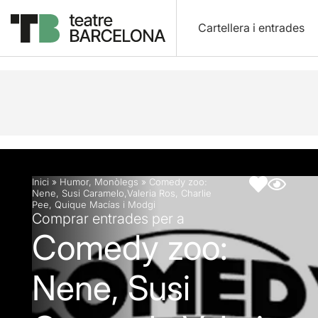
Cartellera i entrades
Descripció
Fitxa artística
Inici
»
Humor
,
Monòlegs
»
Comedy zoo:
Nene, Susi Caramelo,Valeria Ros, Charlie
Pee, Quique Macías i Modgi
Comprar entrades per a
Comedy zoo:
Nene, Susi