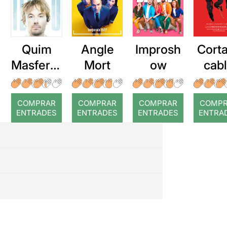
Quim
Angle
Improsh
Corta
Masferre
Mort
ow
cab
r: Temps
roj
COMPRAR
COMPRAR
COMPRAR
COMP
ENTRADES
ENTRADES
ENTRADES
ENTRA