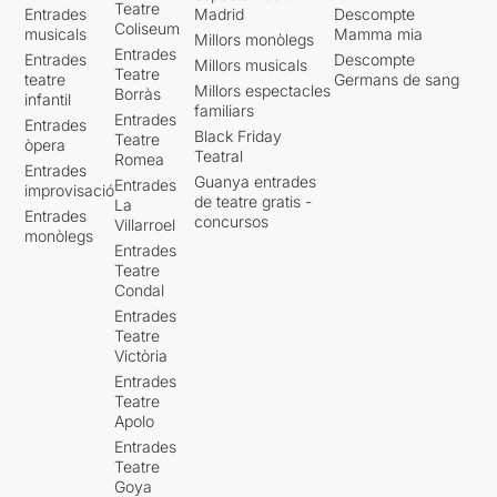
Teatre
Entrades
Madrid
Descompte
Coliseum
musicals
Mamma mia
Millors monòlegs
Entrades
Entrades
Descompte
Millors musicals
Teatre
teatre
Germans de sang
Millors espectacles
Borràs
infantil
familiars
Entrades
Entrades
Black Friday
Teatre
òpera
Teatral
Romea
Entrades
Guanya entrades
Entrades
improvisació
de teatre gratis -
La
Entrades
concursos
Villarroel
monòlegs
Entrades
Teatre
Condal
Entrades
Teatre
Victòria
Entrades
Teatre
Apolo
Entrades
Teatre
Goya