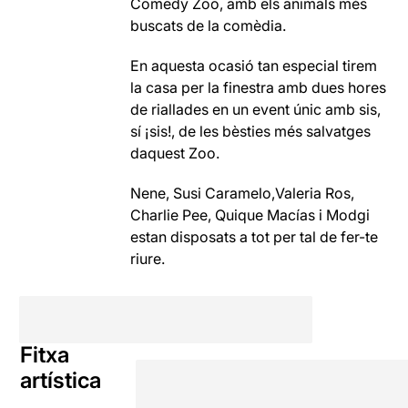
Comedy Zoo, amb els animals més
buscats de la comèdia.
En aquesta ocasió tan especial tirem
la casa per la finestra amb dues hores
de riallades en un event únic amb sis,
sí ¡sis!, de les bèsties més salvatges
daquest Zoo.
Nene, Susi Caramelo,Valeria Ros,
Charlie Pee, Quique Macías i Modgi
estan disposats a tot per tal de fer-te
riure.
Fitxa
artística