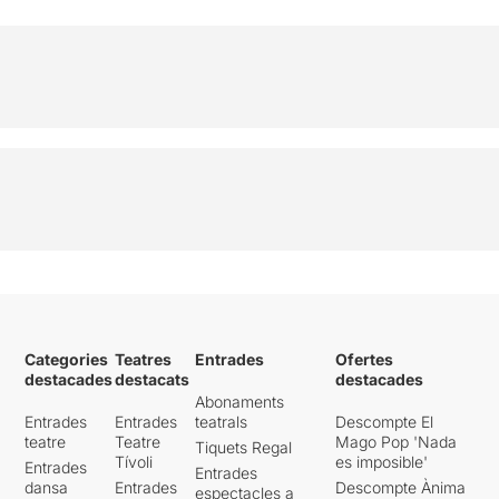
Categories
Teatres
Entrades
Ofertes
destacades
destacats
destacades
Abonaments
Entrades
Entrades
teatrals
Descompte El
teatre
Teatre
Mago Pop 'Nada
Tiquets Regal
Tívoli
es imposible'
Entrades
Entrades
dansa
Entrades
Descompte Ànima
espectacles a