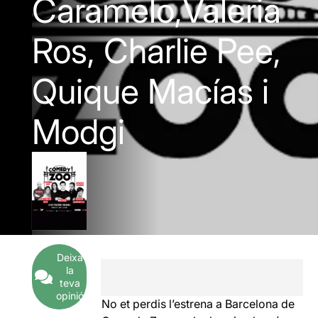
Caramelo,Valeria
Ros, Charlie Pee,
Quique Macías i
Modgi
Deixa
la
teva
opinió
No et perdis l’estrena a Barcelona de