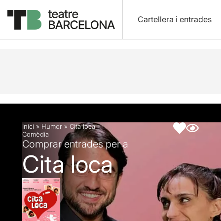
Cartellera i entrades
Descripció
Fitxa artística
Articles
Inici
»
Humor
»
Cita loca
Comèdia
Comprar entrades per a
Cita loca