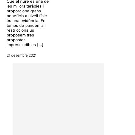
Que el riure és una de
les millors teràpies i
proporciona grans
beneficis a nivell físic
és una evidència. En
temps de pandèmia i
restriccions us
proposem tres
propostes
imprescindibles […]
21 desembre 2021