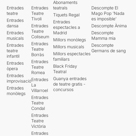
Abonaments
Entrades
Entrades
teatrals
Descompte El
teatre
Teatre
Mago Pop 'Nada
Tiquets Regal
Tívoli
es imposible'
Entrades
Entrades
dansa
Entrades
Descompte Ànima
espectacles a
Teatre
Entrades
Madrid
Descompte
Coliseum
musicals
Mamma mia
Millors monòlegs
Entrades
Entrades
Descompte
Millors musicals
Teatre
teatre
Germans de sang
Millors espectacles
Borràs
infantil
familiars
Entrades
Entrades
Black Friday
Teatre
òpera
Teatral
Romea
Entrades
Guanya entrades
Entrades
improvisació
de teatre gratis -
La
Entrades
concursos
Villarroel
monòlegs
Entrades
Teatre
Condal
Entrades
Teatre
Victòria
Entrades