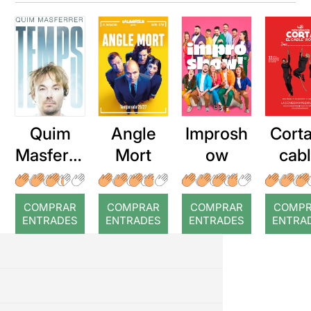
Quim
Angle
Improsh
Corta
Masferre
Mort
ow
cab
r: Temps
roj
COMPRAR
COMPRAR
COMPRAR
COMP
ENTRADES
ENTRADES
ENTRADES
ENTRA