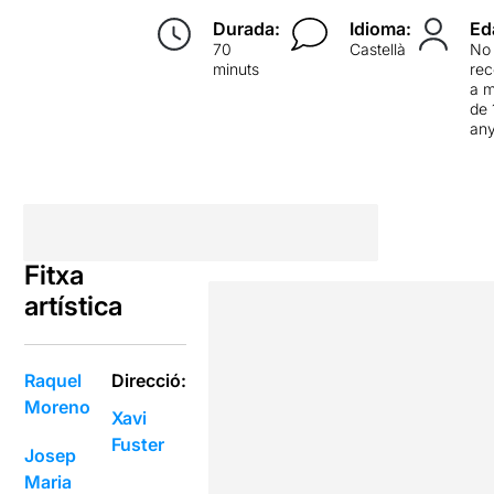
Durada:
Idioma:
Ed
70
Castellà
No
minuts
re
a 
de 
an
Fitxa
artística
Raquel
Direcció:
Moreno
Xavi
Fuster
Josep
Maria