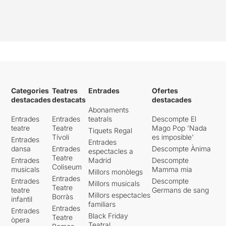
Categories
Teatres
Entrades
Ofertes
destacades
destacats
destacades
Abonaments
Entrades
Entrades
teatrals
Descompte El
teatre
Teatre
Mago Pop 'Nada
Tiquets Regal
Tívoli
es imposible'
Entrades
Entrades
dansa
Entrades
Descompte Ànima
espectacles a
Teatre
Entrades
Madrid
Descompte
Coliseum
musicals
Mamma mia
Millors monòlegs
Entrades
Entrades
Descompte
Millors musicals
Teatre
teatre
Germans de sang
Millors espectacles
Borràs
infantil
familiars
Entrades
Entrades
Black Friday
Teatre
òpera
Teatral