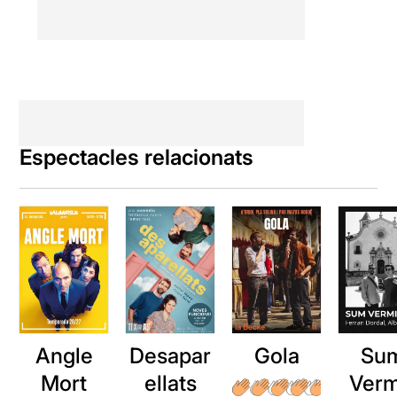
Espectacles relacionats
Angle
Desapar
Gola
Su
Mort
ellats
Verm