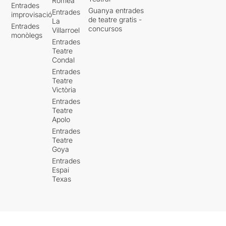
Romea
Entrades
Guanya entrades
Entrades
improvisació
de teatre gratis -
La
Entrades
concursos
Villarroel
monòlegs
Entrades
Teatre
Condal
Entrades
Teatre
Victòria
Entrades
Teatre
Apolo
Entrades
Teatre
Goya
Entrades
Espai
Texas