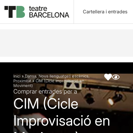
Cartellera i entrades
Descripció
Fitxa artística
Articles
Inici
»
Dansa
,
Nous llenguatges escènics
,
Proximitat
»
CIM (Cicle Improvisació en
Moviment)
Comprar entrades per a
CIM (Cicle
Improvisació en