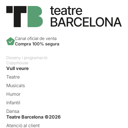
Canal oficial de venta
Compra 100% segura
Disseny i programació:
Copymouse
Vull veure
Teatre
Musicals
Humor
Infantil
Dansa
Teatre Barcelona ©2026
Atenció al client