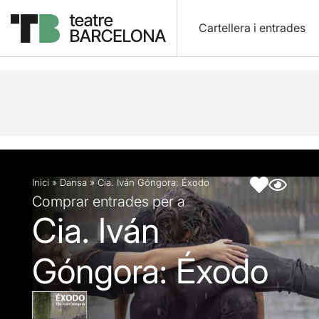
Cartellera i entrades
Descripció
Fitxa artística
Inici
»
Dansa
»
Cia. Iván Góngora: Éxodo
Comprar entrades per a
Cia. Iván
Góngora: Éxodo