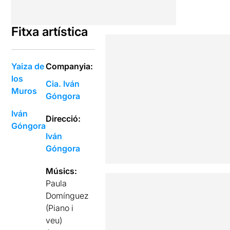
Fitxa artística
Yaiza de
Companyia:
los
Cia. Iván
Muros
Góngora
Iván
Direcció:
Góngora
Iván
Góngora
Músics:
Paula
Domínguez
(Piano i
veu)