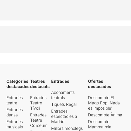
Categories
Teatres
Entrades
Ofertes
destacades
destacats
destacades
Abonaments
Entrades
Entrades
teatrals
Descompte El
teatre
Teatre
Mago Pop 'Nada
Tiquets Regal
Tívoli
es imposible'
Entrades
Entrades
dansa
Entrades
Descompte Ànima
espectacles a
Teatre
Entrades
Madrid
Descompte
Coliseum
musicals
Mamma mia
Millors monòlegs