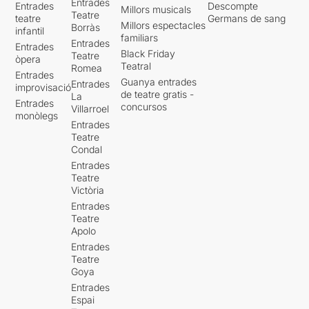
Entrades
Entrades
Descompte
Millors musicals
Teatre
teatre
Germans de sang
Millors espectacles
Borràs
infantil
familiars
Entrades
Entrades
Black Friday
Teatre
òpera
Teatral
Romea
Entrades
Guanya entrades
Entrades
improvisació
de teatre gratis -
La
Entrades
concursos
Villarroel
monòlegs
Entrades
Teatre
Condal
Entrades
Teatre
Victòria
Entrades
Teatre
Apolo
Entrades
Teatre
Goya
Entrades
Espai