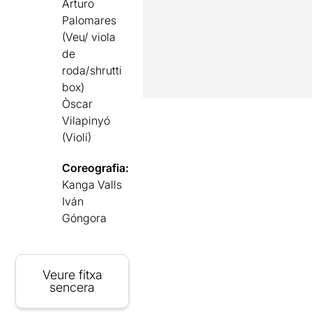
Arturo
Palomares
(Veu/ viola
de
roda/shrutti
box)
Òscar
Vilapinyó
(Violí)
Coreografia:
Kanga Valls
Iván
Góngora
Veure fitxa
sencera