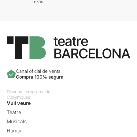
Texas
Canal oficial de venta
Compra 100% segura
Disseny i programació:
Copymouse
Vull veure
Teatre
Musicals
Humor