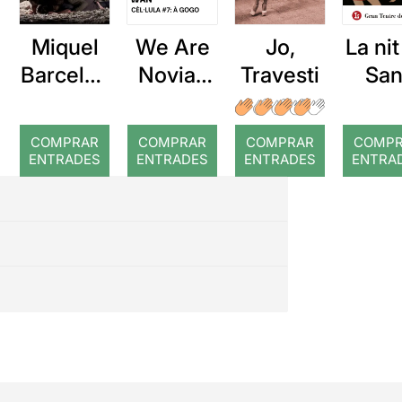
Miquel
We Are
Jo,
La ni
Barcelon
Novias
Travesti
San
a: Rojos
(WAN):
Joa
À GOGO
COMPRAR
COMPRAR
COMPRAR
COMP
ENTRADES
ENTRADES
ENTRADES
ENTRA