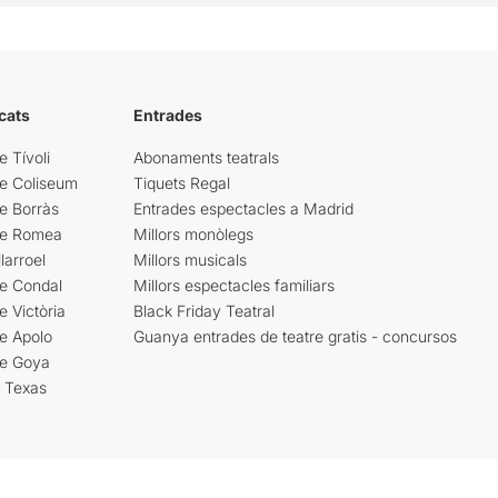
cats
Entrades
e Tívoli
Abonaments teatrals
re Coliseum
Tiquets Regal
e Borràs
Entrades espectacles a Madrid
re Romea
Millors monòlegs
larroel
Millors musicals
re Condal
Millors espectacles familiars
e Victòria
Black Friday Teatral
e Apolo
Guanya entrades de teatre gratis - concursos
re Goya
i Texas