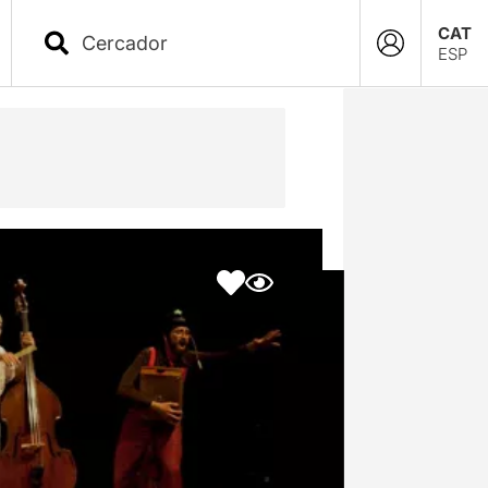
CAT
ESP