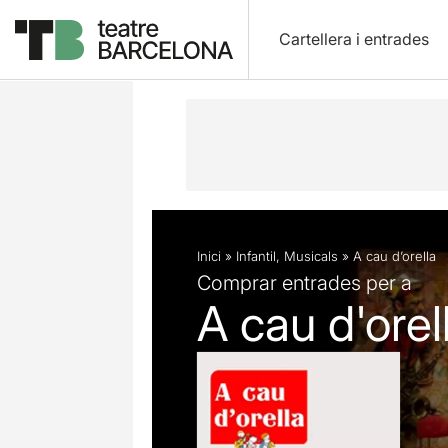
Cartellera i entrades
Descripció
Fitxa artística
Fotos i 
Inici
»
Infantil
,
Musicals
»
A cau d’orella
Comprar entrades per a
A cau d'orel