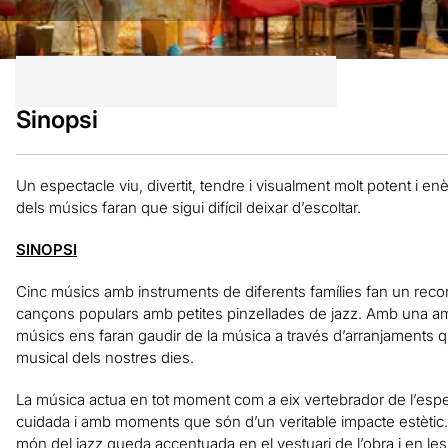
Sinopsi
Un espectacle viu, divertit, tendre i visualment molt potent i enèr
dels músics faran que sigui difícil deixar d’escoltar.
SINOPSI
Cinc músics amb instruments de diferents famílies fan un recor
cançons populars amb petites pinzellades de jazz. Amb una amb
músics ens faran gaudir de la música a través d’arranjaments que
musical dels nostres dies.
La música actua en tot moment com a eix vertebrador de l’es
cuidada i amb moments que són d’un veritable impacte estètic. 
món del jazz queda accentuada en el vestuari de l’obra i en les