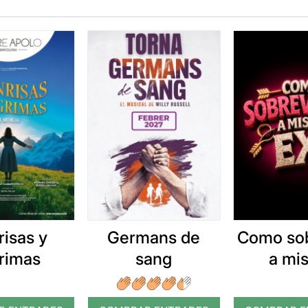
risas y
Germans de
Como sob
grimas
sang
a mis