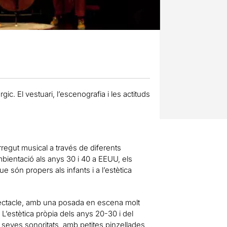
gic. El vestuari, l’escenografia i les actituds
regut musical a través de diferents
ientació als anys 30 i 40 a EEUU, els
 són propers als infants i a l’estètica
pectacle, amb una posada en escena molt
L’estètica pròpia dels anys 20-30 i del
 seves sonoritats, amb petites pinzellades