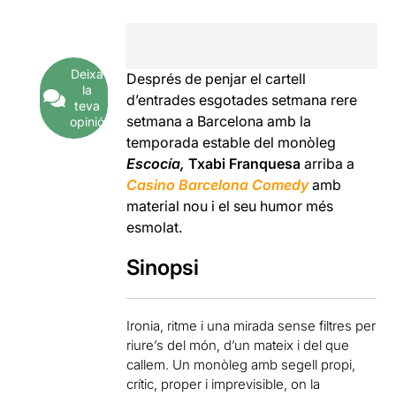
de
20,00€
Deixa
Després de penjar el cartell
la
d’entrades esgotades setmana rere
teva
setmana a Barcelona amb la
opinió
temporada estable del monòleg
Escocía,
Txabi Franquesa
arriba a
Casino Barcelona Comedy
amb
material nou i el seu humor més
esmolat.
Sinopsi
Ironia, ritme i una mirada sense filtres per
riure’s del món, d’un mateix i del que
callem. Un monòleg amb segell propi,
crític, proper i imprevisible, on la