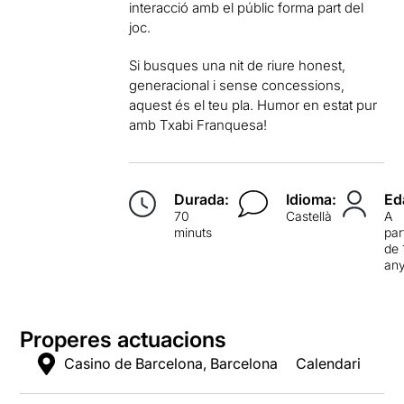
interacció amb el públic forma part del
joc.
Si busques una nit de riure honest,
generacional i sense concessions,
aquest és el teu pla. Humor en estat pur
amb Txabi Franquesa!
Durada:
Idioma:
Ed
70
Castellà
A
minuts
par
de 
an
Properes actuacions
Casino de Barcelona, Barcelona
Calendari