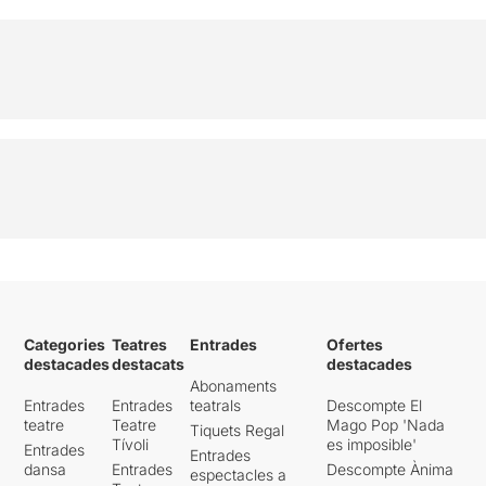
Categories
Teatres
Entrades
Ofertes
destacades
destacats
destacades
Abonaments
Entrades
Entrades
teatrals
Descompte El
teatre
Teatre
Mago Pop 'Nada
Tiquets Regal
Tívoli
es imposible'
Entrades
Entrades
dansa
Entrades
Descompte Ànima
espectacles a