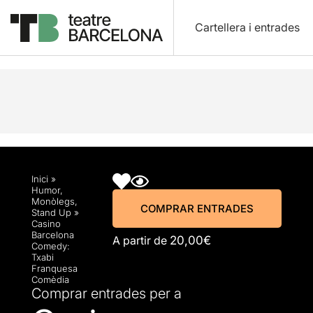
Cartellera i entrades
Descripció
Horaris
Fitxa artística
Info pràctic
Inici
»
Humor
,
Monòlegs
,
COMPRAR ENTRADES
Stand Up
»
Casino
Barcelona
A partir de
20,00€
Comedy:
Txabi
Franquesa
Comèdia
Comprar entrades per a