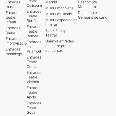
Teatre
Entrades
Madrid
Descompte
Coliseum
musicals
Mamma mia
Millors monòlegs
Entrades
Entrades
Descompte
Millors musicals
Teatre
teatre
Germans de sang
Millors espectacles
Borràs
infantil
familiars
Entrades
Entrades
Black Friday
Teatre
òpera
Teatral
Romea
Entrades
Guanya entrades
Entrades
improvisació
de teatre gratis -
La
Entrades
concursos
Villarroel
monòlegs
Entrades
Teatre
Condal
Entrades
Teatre
Victòria
Entrades
Teatre
Apolo
Entrades
Teatre
Goya