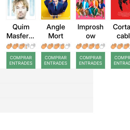
Quim
Angle
Improsh
Corta
Masferre
Mort
ow
cab
r: Temps
roj
COMPRAR
COMPRAR
COMPRAR
COMP
ENTRADES
ENTRADES
ENTRADES
ENTRA