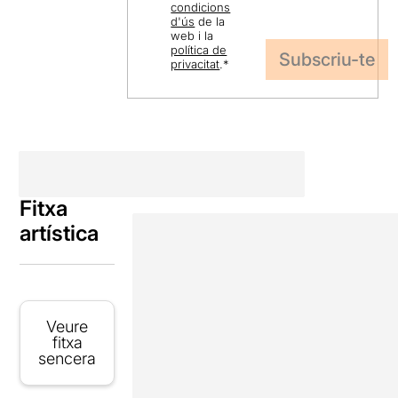
condicions
d'ús
de la
web i la
política de
privacitat
.
*
Fitxa
artística
Veure
fitxa
sencera