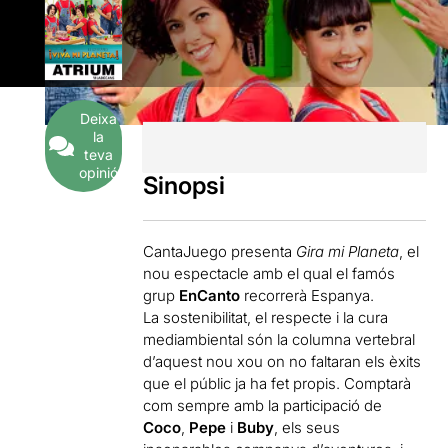
Deixa
la
teva
opinió
Sinopsi
CantaJuego presenta
Gira mi Planeta
, el
nou espectacle amb el qual el famós
grup
EnCanto
recorrerà Espanya.
La sostenibilitat, el respecte i la cura
mediambiental són la columna vertebral
d’aquest nou xou on no faltaran els èxits
que el públic ja ha fet propis. Comptarà
com sempre amb la participació de
Coco
,
Pepe
i
Buby
, els seus