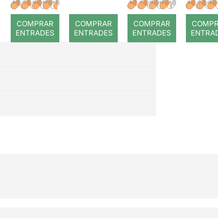
lágrimas
sang
el
cuen
COMPRAR
COMPRAR
COMPRAR
COMP
ENTRADES
ENTRADES
ENTRADES
ENTRA