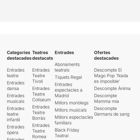
Categories
Teatres
Entrades
Ofertes
destacades
destacats
destacades
Abonaments
Entrades
Entrades
teatrals
Descompte El
teatre
Teatre
Mago Pop 'Nada
Tiquets Regal
Tívoli
es imposible'
Entrades
Entrades
dansa
Entrades
Descompte Ànima
espectacles a
Teatre
Entrades
Madrid
Descompte
Coliseum
musicals
Mamma mia
Millors monòlegs
Entrades
Entrades
Descompte
Millors musicals
Teatre
teatre
Germans de sang
Millors espectacles
Borràs
infantil
familiars
Entrades
Entrades
Black Friday
Teatre
òpera
Teatral
Romea
Entrades