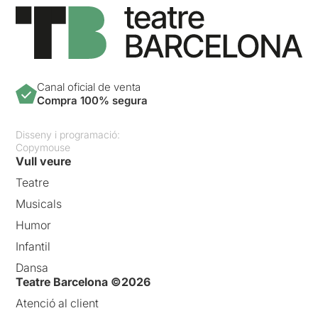
Canal oficial de venta
Compra 100% segura
Disseny i programació:
Copymouse
Vull veure
Teatre
Musicals
Humor
Infantil
Dansa
Teatre Barcelona ©2026
Atenció al client