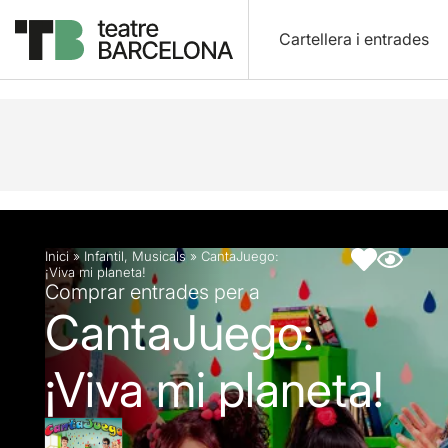
Cartellera i entrades
Descripció
Fitxa artística
Inici
»
Infantil
,
Musicals
»
CantaJuego:
¡Viva mi planeta!
Comprar entrades per a
CantaJuego:
¡Viva mi planeta!