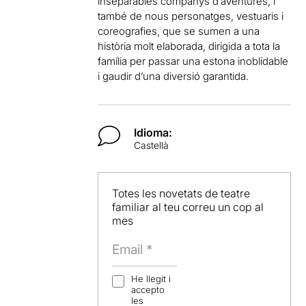
inseparables companys d’aventures, i
també de nous personatges, vestuaris i
coreografies, que se sumen a una
història molt elaborada, dirigida a tota la
família per passar una estona inoblidable
i gaudir d’una diversió garantida.
Idioma:
Castellà
Totes les novetats de teatre
familiar al teu correu un cop al
mes
He llegit i
accepto
les