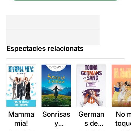
Espectacles relacionats
Mamma
Sonrisas
German
No 
mia!
y
s de
toqu