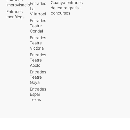
Guanya entrades
Entrades
improvisació
de teatre gratis -
La
Entrades
concursos
Villarroel
monòlegs
Entrades
Teatre
Condal
Entrades
Teatre
Victòria
Entrades
Teatre
Apolo
Entrades
Teatre
Goya
Entrades
Espai
Texas