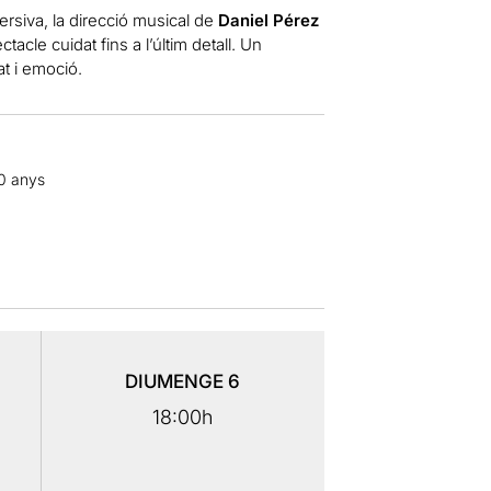
rsiva, la direcció musical de
Daniel Pérez
acle cuidat fins a l’últim detall. Un
at i emoció.
10 anys
DIUMENGE
6
18:00h