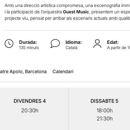
Amb una direcció artística compromesa, una escenografia imme
i la participació de l’orquestra
Guest Music
, presentem un espect
projecte viu, pensat per arribar als escenaris actuals amb qualit
Durada:
Idioma:
Edat:
135 minuts
Català
A partir de 
atre Apolo, Barcelona
Calendari
DIVENDRES
4
DISSABTE
5
20:30h
18:00h
21:30h