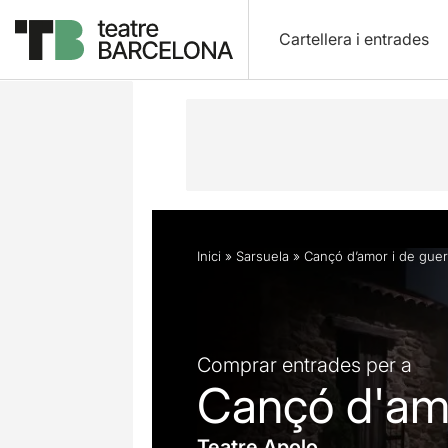
Cartellera i entrades
Descripció
Horaris
Fitxa artística
Inici
»
Sarsuela
»
Cançó d’amor i de guer
Comprar entrades per a
Cançó d'amo
Teatre Apolo