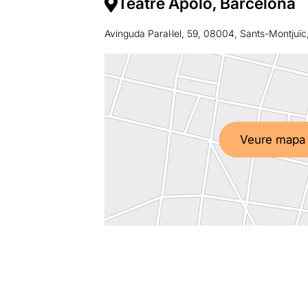
Teatre Apolo, Barcelona
Avinguda Paral·lel, 59, 08004, Sants-Montjuïc
Veure mapa