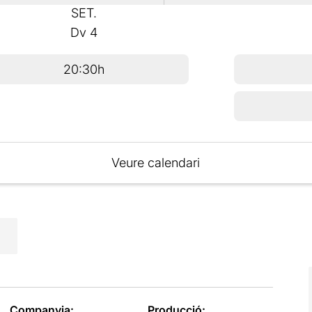
SET.
Dv
4
20:30h
Veure calendari
Companyia:
Producció: