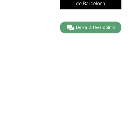
de Barcelona
A partir de
21,00€
Deixa la teva opinió