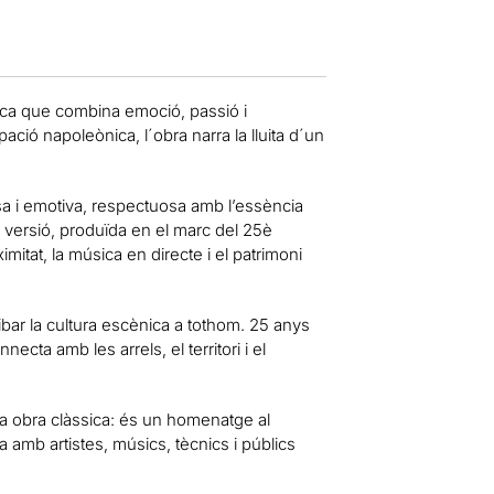
ca que combina emoció, passió i
ació napoleònica, l´obra narra la lluita d´un
a i emotiva, respectuosa amb l’essència
ta versió, produïda en el marc del 25è
mitat, la música en directe i el patrimoni
ibar la cultura escènica a tothom. 25 anys
a amb les arrels, el territori i el
a obra clàssica: és un homenatge al
ida amb artistes, músics, tècnics i públics