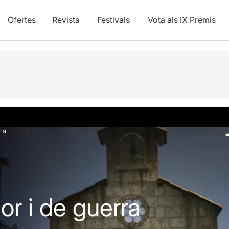
Ofertes
Revista
Festivals
Vota als IX Premis
Fotos i vídeos
Info pràctica
ra
r i de guerra