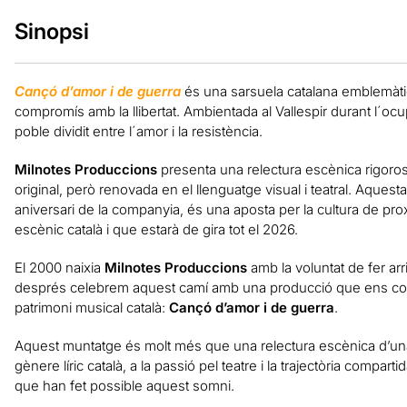
Sinopsi
Cançó d’amor i de guerra
és una sarsuela catalana emblemàti
compromís amb la llibertat. Ambientada al Vallespir durant l´ocup
poble dividit entre l´amor i la resistència.
Milnotes Produccions
presenta una relectura escènica rigoros
original, però renovada en el llenguatge visual i teatral. Aques
aniversari de la companyia, és una aposta per la cultura de proxi
escènic català i que estarà de gira tot el 2026.
El 2000 naixia
Milnotes Produccions
amb la voluntat de fer arr
després celebrem aquest camí amb una producció que ens connect
patrimoni musical català:
Cançó d’amor i de guerra
.
Aquest muntatge és molt més que una relectura escènica d’un
gènere líric català, a la passió pel teatre i la trajectòria compart
que han fet possible aquest somni.