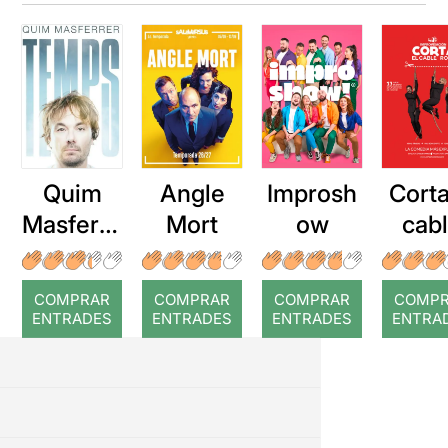
Quim
Angle
Improsh
Corta
Masferre
Mort
ow
cab
r: Temps
roj
COMPRAR
COMPRAR
COMPRAR
COMP
ENTRADES
ENTRADES
ENTRADES
ENTRA