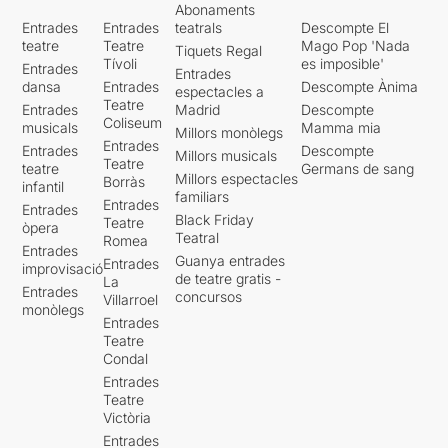
Abonaments
Entrades
Entrades
teatrals
Descompte El
teatre
Teatre
Mago Pop 'Nada
Tiquets Regal
Tívoli
es imposible'
Entrades
Entrades
dansa
Entrades
Descompte Ànima
espectacles a
Teatre
Entrades
Madrid
Descompte
Coliseum
musicals
Mamma mia
Millors monòlegs
Entrades
Entrades
Descompte
Millors musicals
Teatre
teatre
Germans de sang
Millors espectacles
Borràs
infantil
familiars
Entrades
Entrades
Black Friday
Teatre
òpera
Teatral
Romea
Entrades
Guanya entrades
Entrades
improvisació
de teatre gratis -
La
Entrades
concursos
Villarroel
monòlegs
Entrades
Teatre
Condal
Entrades
Teatre
Victòria
Entrades