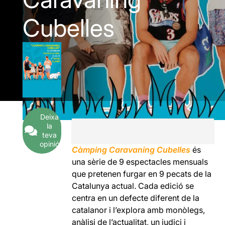
Cubelles
Deixa
la
teva
opinió
Càmping Caravaning Cubelles
és
una sèrie de 9 espectacles mensuals
que pretenen furgar en 9 pecats de la
Catalunya actual. Cada edició se
centra en un defecte diferent de la
catalanor i l’explora amb monòlegs,
anàlisi de l’actualitat, un judici i