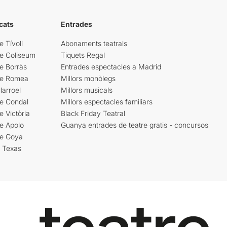
cats
Entrades
e Tívoli
Abonaments teatrals
re Coliseum
Tiquets Regal
e Borràs
Entrades espectacles a Madrid
re Romea
Millors monòlegs
larroel
Millors musicals
re Condal
Millors espectacles familiars
e Victòria
Black Friday Teatral
e Apolo
Guanya entrades de teatre gratis - concursos
re Goya
i Texas