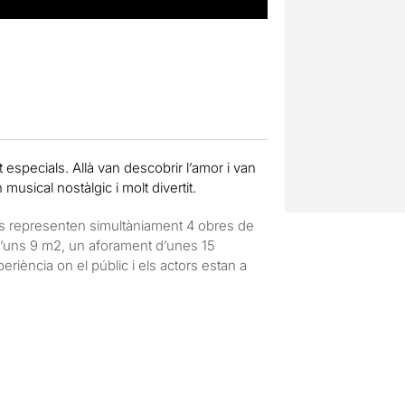
 especials. Allà van descobrir l’amor i van
usical nostàlgic i molt divertit.
 es representen simultàniament 4 obres de
 d’uns 9 m2, un aforament d’unes 15
iència on el públic i els actors estan a