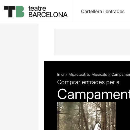
Cartellera i entrades
Descripció
Fitxa artística
Inici
»
Microteatre
,
Musicals
»
Campamen
Comprar entrades per a
Campamen