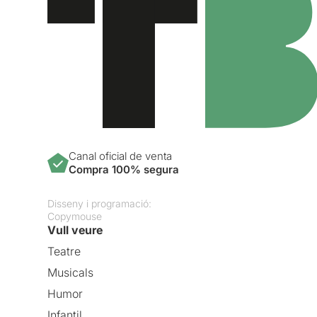
Canal oficial de venta
Compra 100% segura
Disseny i programació:
Copymouse
Vull veure
Teatre
Musicals
Humor
Infantil