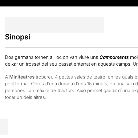
Sinopsi
Dos germans tornen al lloc on van viure uns
Campaments
molt
deixar un trosset del seu passat enterrat en aquests camps. Un m
A
Miniteatres
trobareu 4 petites sales de teatre, en les quals
petit format. Obres d’una durada d’uns 15 minuts, en una sala
persones i un màxim de 4 actors. Això permet gaudir d´una exper
tocar un dels altres.