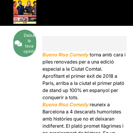
Deixa
la
teva
opinió
Buena Risa Comedy
torna amb cara i
piles renovades per a una edició
especial a la Ciutat Comtal.
Aprofitant el primer èxit de 2018 a
Paris, arriba a la ciutat el primer plató
de stand up 100% en espanyol per
conquerir a tots.
Buena Risa Comedy
reuneix a
Barcelona a 4 descarats humoristes
amb històries que no et deixaran
indiferent. El plató promet llàgrimes i