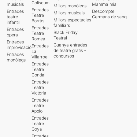
Coliseum
musicals
Mamma mia
Millors monòlegs
Entrades
Entrades
Descompte
Millors musicals
Teatre
teatre
Germans de sang
Millors espectacles
Borràs
infantil
familiars
Entrades
Entrades
Black Friday
Teatre
òpera
Teatral
Romea
Entrades
Guanya entrades
Entrades
improvisació
de teatre gratis -
La
Entrades
concursos
Villarroel
monòlegs
Entrades
Teatre
Condal
Entrades
Teatre
Victòria
Entrades
Teatre
Apolo
Entrades
Teatre
Goya
Entrades