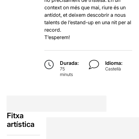
no precisament de tristesa. En un
context on més que mai, riure és un
antídot, et deixem descobrir a nous
talents de l’estand-up en una nit per al
record.
T’esperem!
Durada:
Idioma:
75
Castellà
minuts
Fitxa
artística