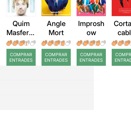
Quim
Angle
Improsh
Corta
Masferre
Mort
ow
cab
r: Temps
roj
COMPRAR
COMPRAR
COMPRAR
COMP
ENTRADES
ENTRADES
ENTRADES
ENTRA