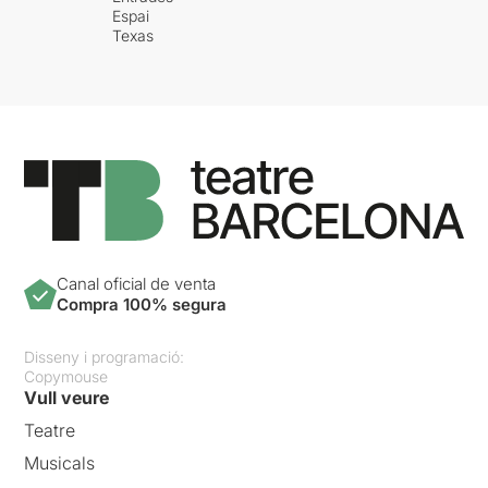
Espai
Texas
Canal oficial de venta
Compra 100% segura
Disseny i programació:
Copymouse
Vull veure
Teatre
Musicals