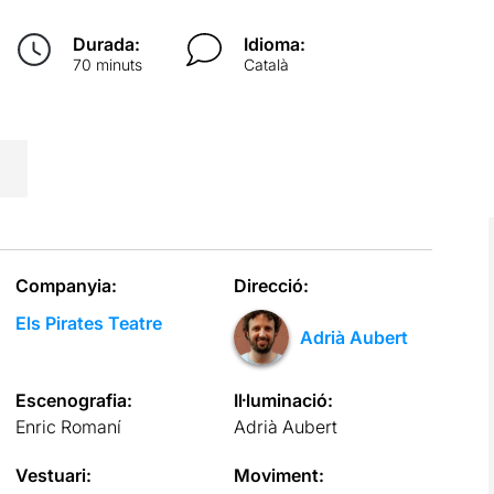
Durada:
Idioma:
70 minuts
Català
Companyia:
Direcció:
Els Pirates Teatre
Adrià Aubert
Escenografia:
Il·luminació:
Enric Romaní
Adrià Aubert
Vestuari:
Moviment: