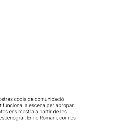
 nostres codis de comunicació
at funcional a escena per apropar
ates ens mostra a partir de les
escenògraf, Enric Romaní, com és
eccions amb fotos i testimonis de