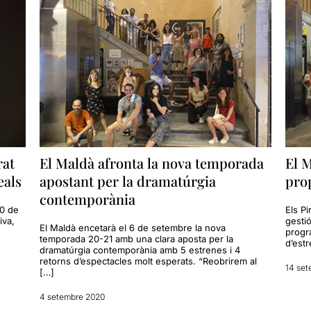
rat
El Maldà afronta la nova temporada
El M
eals
apostant per la dramatúrgia
pro
contemporània
20 de
Els Pi
iva,
gesti
El Maldà encetarà el 6 de setembre la nova
progr
temporada 20-21 amb una clara aposta per la
d’estr
dramatúrgia contemporània amb 5 estrenes i 4
retorns d’espectacles molt esperats. “Reobrirem al
14 set
[…]
4 setembre 2020