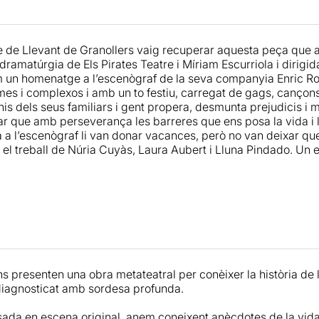
’Enric,...Un mix de diferents disciplines per arribar a comunica
blic. Potser per això, la sent una mica esfilagarsada. Tot i estar
rn a un mateix discurs, és cert que potser em va faltar una mi
re de Llevant de Granollers vaig recuperar aquesta peça que a
 nivells i estils segons escenes. Tot i així és cert que d’aque
amatúrgia de Els Pirates Teatre i Míriam Escurriola i dirigida
adores un llenguatge que ens interpele en més profunditat, l’
om un homenatge a l’escenògraf de la seva companyia Enric R
 més el ritme és correcte, de manera que ens passa d’una m
es i complexos i amb un to festiu, carregat de gags, cançons
s dels seus familiars i gent propera, desmunta prejudicis i m
r que amb perseverança les barreres que ens posa la vida i la
resca i amena de conèixer des d’una altra perspectiva el món 
 a l’escenògraf li van donar vacances, però no van deixar que 
i el treball de Núria Cuyàs, Laura Aubert i Lluna Pindado. Un
ns presenten una obra metateatral per conèixer la història de 
 diagnosticat amb sordesa profunda.
da en escena original, anem coneixent anècdotes de la vida 