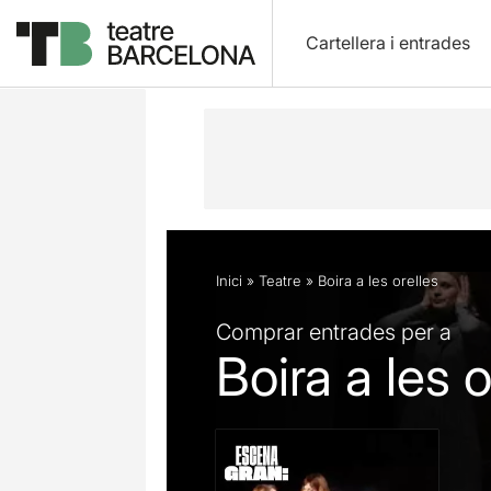
Cartellera i entrades
Descripció
Fitxa artística
Fotos i 
Inici
»
Teatre
»
Boira a les orelles
Comprar entrades per a
Boira a les o