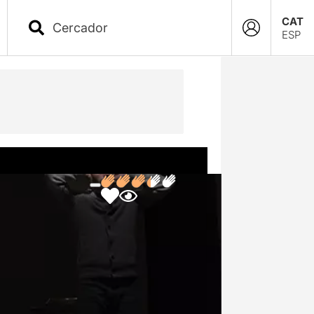
CAT
ESP