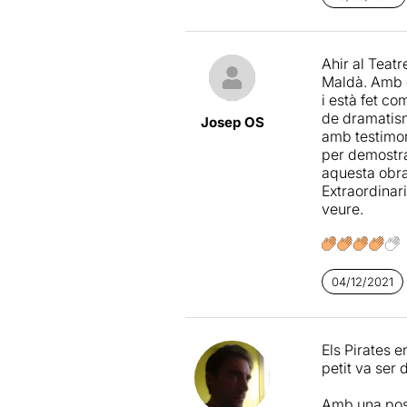
l’entorn de l
arribar al pú
tot gira ento
Ahir al Teat
diversitat de
Maldà. Amb dr
com a espect
i està fet c
cadascuna. A
de dramatism
justa.
Josep OS
amb testimoni
per demostra
Una manera f
aquesta obra
Extraordinar
veure.
04/12/2021
Els Pirates e
petit va ser
Amb una posa