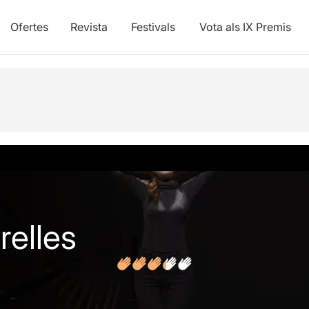
Ofertes
Revista
Festivals
Vota als IX Premis
vídeos
Opinions
Articles
relles