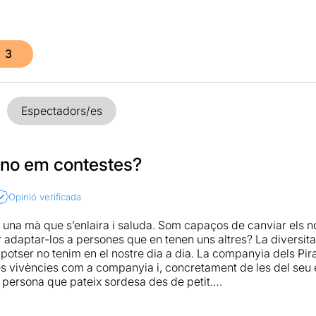
3
Espectadors/es
 no em contestes?
Opinió verificada
! I una mà que s’enlaira i saluda. Som capaços de canviar els
r adaptar-los a persones que en tenen uns altres? La diversit
 potser no tenim en el nostre dia a dia. La companyia dels Pir
s vivències com a companyia i, concretament de les del seu 
a persona que pateix sordesa des de petit.
zilla però completa, ja que hi ha text, cançó, moviment, proj