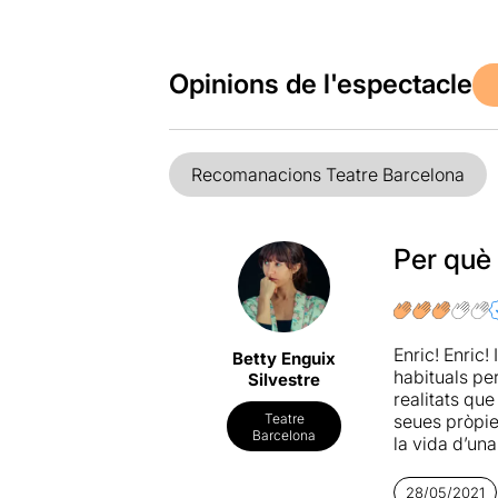
Opinions de l'espectacle
Recomanacions Teatre Barcelona
Per què
Enric! Enric
Betty Enguix
habituals pe
Silvestre
realitats que
seues pròpie
Teatre
Barcelona
la vida d’un
Una obra sen
28/05/2021