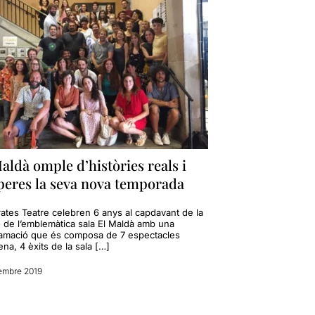
aldà omple d’històries reals i
peres la seva nova temporada
rates Teatre celebren 6 anys al capdavant de la
ó de l’emblemàtica sala El Maldà amb una
amació que és composa de 7 espectacles
ena, 4 èxits de la sala […]
embre 2019