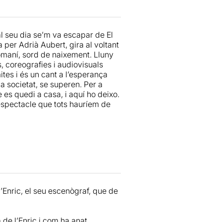
r, al seu temps, el que volen fer
 molt clar el fil conductor i que
ca més d’unió del conjunt. Hi ha
l seu dia se’m va escapar de El
sta manera, totes podem trobar
 per Adrià Aubert, gira al voltant
estil comunicatiu adient per a
omaní, sord de naixement. Lluny
anera agradable i té una durada
, coreografies i audiovisuals
ites i és un cant a l’esperança
 societat, se superen. Per a
de les diversitat funcional.
es quedi a casa, i aquí ho deixo.
 espectacle que tots hauríem de
l’Enric, el seu escenògraf, que de
de l’Enric i com ha anat