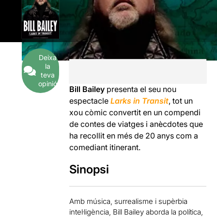
Deixa
la
teva
opinió
Bill
Bailey
presenta el seu
nou
espectacle
Larks
in
Transit
, tot un
xou
còmic
convertit en
un compendi
de contes
de viatges
i
anècdotes que
ha
rec
ollit
en més de
20
anys
com a
comediant
itinerant.
Sinopsi
Amb música
, surrealisme
i
supèrbia
intel·ligència,
Bill
Bailey
aborda
la política,