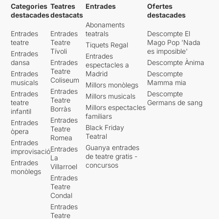
Categories
Teatres
Entrades
Ofertes
destacades
destacats
destacades
Abonaments
Entrades
Entrades
teatrals
Descompte El
teatre
Teatre
Mago Pop 'Nada
Tiquets Regal
Tívoli
es imposible'
Entrades
Entrades
dansa
Entrades
Descompte Ànima
espectacles a
Teatre
Entrades
Madrid
Descompte
Coliseum
musicals
Mamma mia
Millors monòlegs
Entrades
Entrades
Descompte
Millors musicals
Teatre
teatre
Germans de sang
Millors espectacles
Borràs
infantil
familiars
Entrades
Entrades
Black Friday
Teatre
òpera
Teatral
Romea
Entrades
Guanya entrades
Entrades
improvisació
de teatre gratis -
La
Entrades
concursos
Villarroel
monòlegs
Entrades
Teatre
Condal
Entrades
Teatre