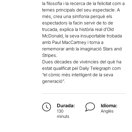
la filosofia
i
la recerca de la
felicitat
com a
temes
principals
del seu espectacle
.
A
més,
crea
una simfonia
perquè els
espectadors
la facin servir
de to
de
trucada
, explica la
història real
d’Old
McDonald
, la seva
insuportable
trobada
amb Paul
MacCartney
i
torna a
rememorar
amb
la imaginació
Stars
and
Stripes
.
Dues dècades
de vivències
del
què ha
estat qualificat
pel
Daily
Telegraph
com
“
el còmic
més
intel·ligent de la seva
generació”.
Durada:
Idioma:
130
Anglès
minuts