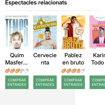
Espectacles relacionats
Quim
Cervecie
Kari
Pablez
Masferre
nta
Todo
en bruto
r: Temps
a i
bien
COMPRAR
COMPRAR
COMPRAR
COMP
no
ENTRADES
ENTRADES
ENTRADES
ENTRA