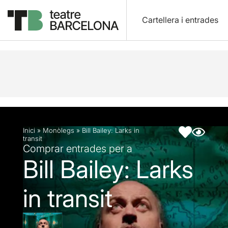
Cartellera i entrades
Descripció
Fitxa artística
Inici
»
Monòlegs
»
Bill Bailey: Larks in
transit
Comprar entrades per a
Bill Bailey: Larks
in transit