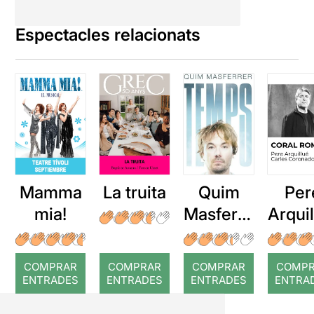
Espectacles relacionats
Mamma
La truita
Quim
Per
mia!
Masferre
Arqui
r: Temps
: Cor
romp
COMPRAR
COMPRAR
COMPRAR
COMP
ENTRADES
ENTRADES
ENTRADES
ENTRA