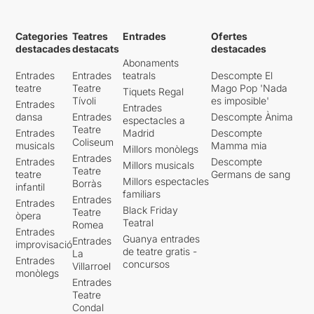
Categories
Teatres
Entrades
Ofertes
destacades
destacats
destacades
Abonaments
Entrades
Entrades
teatrals
Descompte El
teatre
Teatre
Mago Pop 'Nada
Tiquets Regal
Tívoli
es imposible'
Entrades
Entrades
dansa
Entrades
Descompte Ànima
espectacles a
Teatre
Entrades
Madrid
Descompte
Coliseum
musicals
Mamma mia
Millors monòlegs
Entrades
Entrades
Descompte
Millors musicals
Teatre
teatre
Germans de sang
Millors espectacles
Borràs
infantil
familiars
Entrades
Entrades
Black Friday
Teatre
òpera
Teatral
Romea
Entrades
Guanya entrades
Entrades
improvisació
de teatre gratis -
La
Entrades
concursos
Villarroel
monòlegs
Entrades
Teatre
Condal