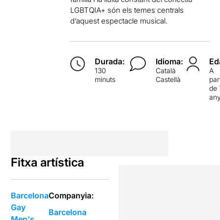
LGBTQIA+ són els temes centrals
d’aquest espectacle musical.
Durada:
Idioma:
Ed
130
Català
A
minuts
Castellà
par
de 
an
Fitxa artística
Barcelona
Companyia:
Gay
Barcelona
Men's