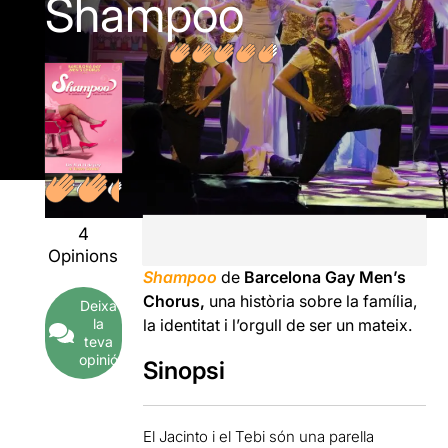
Shampoo
4
Opinions
Shampoo
de
Barcelona Gay Men’s
Chorus,
una història sobre la família,
Deixa
la
la identitat i l’orgull de ser un mateix.
teva
opinió
Sinopsi
El Jacinto i el Tebi són una parella