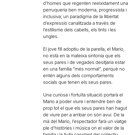
d’homes que regenten reeixidament una
perruqueria ben moderna, progressista i
inclusiva; un paradigma de la llibertat
d’expressió canalitzada a través de
l’estilisme dels cabells, els tints i les
ungles.
El jove fill adoptiu de la parella, el Mario,
no està en la mateixa sintonia que els
seus pares i de vegades desitjaria estar
en una família “més normal”, perquè no
entén alguns dels comportaments
socials que tenen els seus pares.
Una curiosa i fortuïta situació portarà el
Mario a poder viure i entendre ben de
prop tot el que els seus pares han hagut
de viure per a arribar on són avui. De la
mà del Mario, l’espectador farà un viatge
ple d’històries i música on el valor de la
família i la lluita constant del col·lectiu