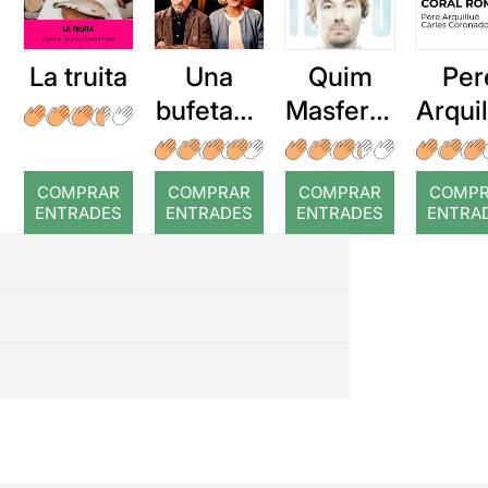
La truita
Una
Quim
Per
bufetada
Masferre
Arqui
a temps
r: Temps
: Cor
romp
COMPRAR
COMPRAR
COMPRAR
COMP
ENTRADES
ENTRADES
ENTRADES
ENTRA