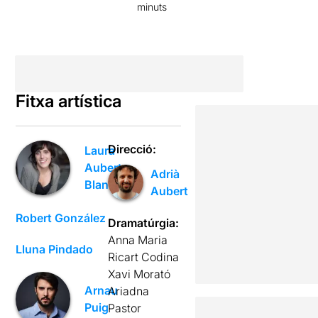
minuts
Fitxa artística
Direcció:
Laura
Aubert
Adrià
Blanch
Aubert
Robert González
Dramatúrgia:
Anna Maria
Lluna Pindado
Ricart Codina
Xavi Morató
Arnau
Ariadna
Puig
Pastor