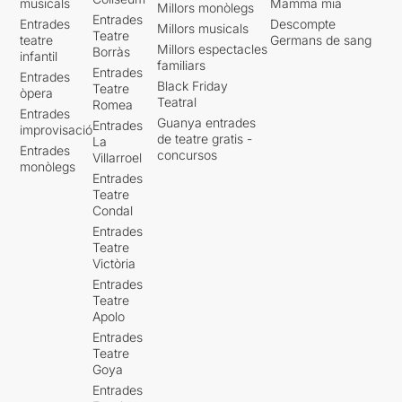
musicals
Mamma mia
Millors monòlegs
Entrades
Entrades
Descompte
Millors musicals
Teatre
teatre
Germans de sang
Millors espectacles
Borràs
infantil
familiars
Entrades
Entrades
Black Friday
Teatre
òpera
Teatral
Romea
Entrades
Guanya entrades
Entrades
improvisació
de teatre gratis -
La
Entrades
concursos
Villarroel
monòlegs
Entrades
Teatre
Condal
Entrades
Teatre
Victòria
Entrades
Teatre
Apolo
Entrades
Teatre
Goya
Entrades