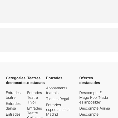
Categories
Teatres
Entrades
Ofertes
destacades
destacats
destacades
Abonaments
Entrades
Entrades
teatrals
Descompte El
teatre
Teatre
Mago Pop 'Nada
Tiquets Regal
Tívoli
es imposible'
Entrades
Entrades
dansa
Entrades
Descompte Ànima
espectacles a
Teatre
Entrades
Madrid
Descompte
Coliseum