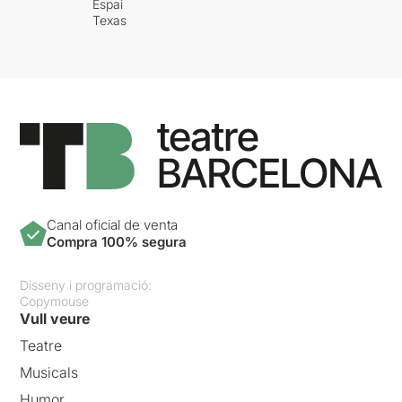
Espai
Texas
Canal oficial de venta
Compra 100% segura
Disseny i programació:
Copymouse
Vull veure
Teatre
Musicals
Humor