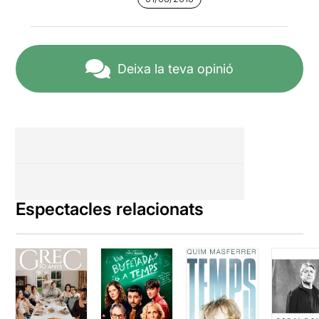
però en general li falta gruix,
i així costa d'aguantar una
hora llarga. Els actors
s'entreguen, però quan falta
"xixa" no hi ha res a fer.
Deixa la teva opinió
Crítica completa »
http://bit.ly/1O3nkt8
Espectacles relacionats