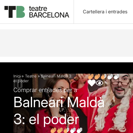
Cartellera i entrades
Descripció
Fitxa artística
Opinions
Inici
»
Teatre
»
Balneari Maldà 3:
el poder
Comprar entrades per a
Balneari Maldà
3: el poder