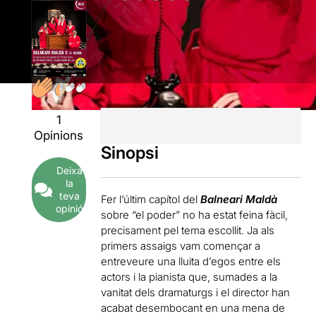
1
Opinions
Sinopsi
Deixa
la
teva
Fer l’últim capítol del
Balneari Maldà
opinió
sobre “el poder” no ha estat feina fàcil,
precisament pel tema escollit. Ja als
primers assaigs vam començar a
entreveure una lluita d’egos entre els
actors i la pianista que, sumades a la
vanitat dels dramaturgs i el director han
acabat desembocant en una mena de