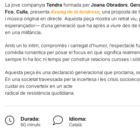
La jove companyia
Tendra
formada per
Joana Obradors
,
Gera
Fco. Culla
, presenta
Assaig de la tendresa
, una proposta de t
i música original en directe. Aquesta peça mostra un retrat vi
esperançador— d’una generació que ha après a viure des de la p
en una militància.
Amb un to íntim, compromès i carregat d’humor, l’espectacle f
comèdia romàntica per posar el focus en què significa realmen
sempre hi ha lloc ni temps per construir relacions curoses i sòl
Aquesta peça és una declaració generacional que proclama, se
En una societat travessada per la incertesa i les crisis socioe
cuidar es converteix en un acte
radical de resistència quotidiana.
Durada:
Idioma:
60 minuts
Català