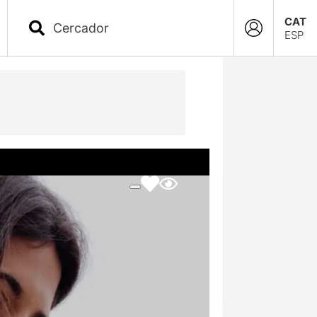
CAT
ESP