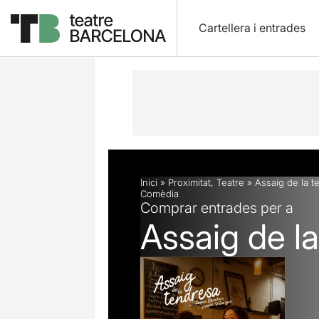
Cartellera i entrades
Descripció
Fitxa artística
Fotos i 
Inici
»
Proximitat
,
Teatre
»
Assaig de la t
Comèdia
Comprar entrades per a
Assaig de l