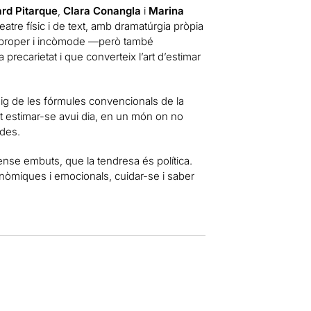
rd Pitarque
,
Clara Conangla
i
Marina
eatre físic i de text, amb dramatúrgia pròpia
u, proper i incòmode —però també
recarietat i que converteix l’art d’estimar
uig de les fórmules convencionals de la
t estimar-se avui dia, en un món on no
ides.
nse embuts, que la tendresa és política.
conòmiques i emocionals, cuidar-se i saber