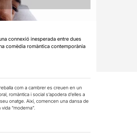
d’una connexió inesperada entre dues
Una comèdia romàntica contemporània
treballa com a cambrer es creuen en un
al, romàntica i social s’apodera d’elles a
 el seu onatge. Així, comencen una dansa de
la vida “moderna”.