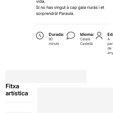
vida.
Si no has vingut a cap gala riuràs i et
sorprendrà! Paraula.
Durada:
Idioma:
Ed
90
Català
A
minuts
Castellà
par
de 
an
Fitxa
artística