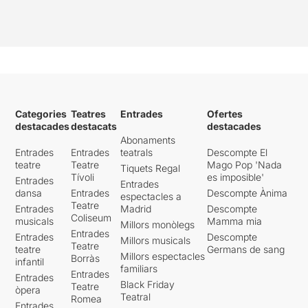
Categories
Teatres
Entrades
Ofertes
destacades
destacats
destacades
Abonaments
Entrades
Entrades
teatrals
Descompte El
teatre
Teatre
Mago Pop 'Nada
Tiquets Regal
Tívoli
es imposible'
Entrades
Entrades
dansa
Entrades
Descompte Ànima
espectacles a
Teatre
Entrades
Madrid
Descompte
Coliseum
musicals
Mamma mia
Millors monòlegs
Entrades
Entrades
Descompte
Millors musicals
Teatre
teatre
Germans de sang
Millors espectacles
Borràs
infantil
familiars
Entrades
Entrades
Black Friday
Teatre
òpera
Teatral
Romea
Entrades