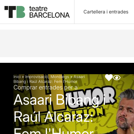
Cartellera i entrades
Descripció
Fitxa artística
Articles
Inici
»
Improvisació
,
Monòlegs
»
Asaari
Bibang i Raúl Alcaraz: Fem l’Humor
Comprar entrades per a
Asaari Bibang i
Raúl Alcaraz:
Fem l'Humor