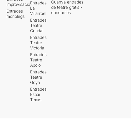
Guanya entrades
Entrades
improvisació
de teatre gratis -
La
Entrades
concursos
Villarroel
monòlegs
Entrades
Teatre
Condal
Entrades
Teatre
Victòria
Entrades
Teatre
Apolo
Entrades
Teatre
Goya
Entrades
Espai
Texas