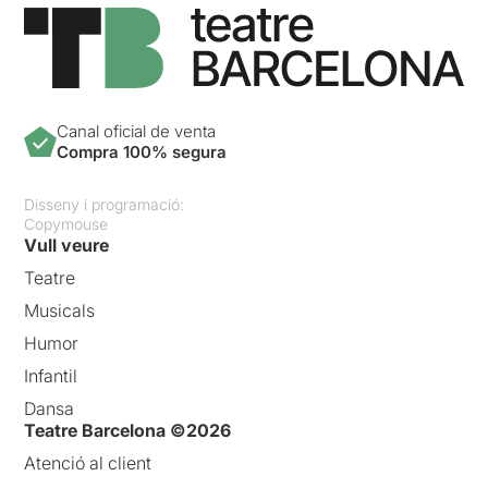
Canal oficial de venta
Compra 100% segura
Disseny i programació:
Copymouse
Vull veure
Teatre
Musicals
Humor
Infantil
Dansa
Teatre Barcelona ©2026
Atenció al client