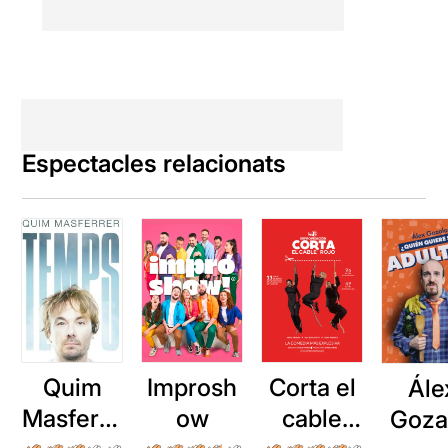
Espectacles relacionats
Quim
Improsh
Corta el
Ále
Masferre
ow
cable
Goza