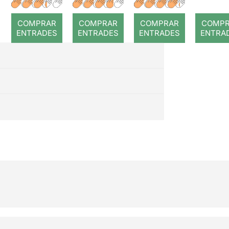
r: Temps
rojo
¿Qui
quie
COMPRAR
COMPRAR
COMPRAR
COMP
se
ENTRADES
ENTRADES
ENTRADES
ENTRA
adul