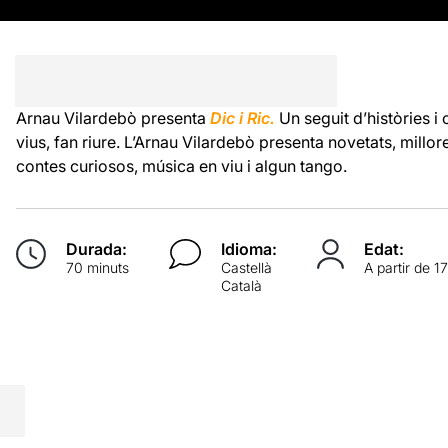
Arnau Vilardebò presenta
Dic i Ric.
Un seguit d’històries i
vius, fan riure. L’Arnau Vilardebò presenta novetats, millore
contes curiosos, música en viu i algun tango.
Durada:
Idioma:
Edat:
70 minuts
Castellà
A partir de 1
Català