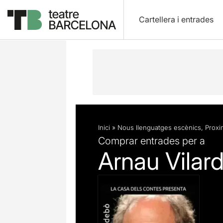
Cartellera i entrades
Descripció
Fitxa artística
Inici
»
Nous llenguatges escènics
,
Proxim
Comprar entrades per a
Arnau Vilard