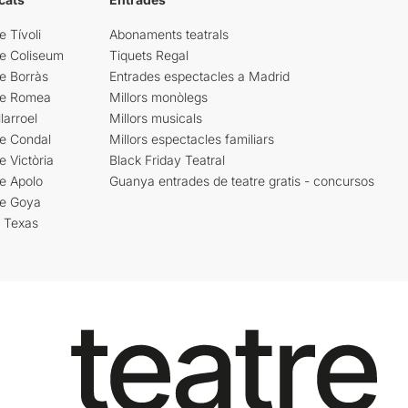
e Tívoli
Abonaments teatrals
re Coliseum
Tiquets Regal
e Borràs
Entrades espectacles a Madrid
re Romea
Millors monòlegs
larroel
Millors musicals
re Condal
Millors espectacles familiars
e Victòria
Black Friday Teatral
e Apolo
Guanya entrades de teatre gratis - concursos
re Goya
i Texas