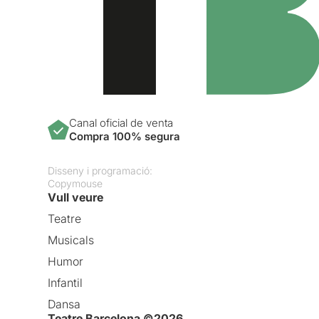
Canal oficial de venta
Compra 100% segura
Disseny i programació:
Copymouse
Vull veure
Teatre
Musicals
Humor
Infantil
Dansa
Teatre Barcelona ©2026