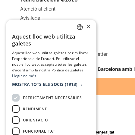
Atenció al client
Avís legal
×
Política de privacitat
Aquest lloc web utilitza
Política de cookies
CATALAN
galetes
Condicions d’ús
SPANISH
Aquest lloc web utilitza galetes per millorar
Comunicacions comercials i Newsletter
l'experiència de l'usuari. En utilitzar el
Anuncia’t
nostre lloc web, accepteu totes les galetes
Vull rebre la newsletter de Teatre Barcelona amb 
d’acord amb la nostra Política de galetes.
Llegir-ne més
MOSTRA TOTS ELS SOCIS
(1913) →
ESTRICTAMENT NECESSÀRIES
RENDIMENT
ORIENTACIÓ
Amb el suport de
FUNCIONALITAT