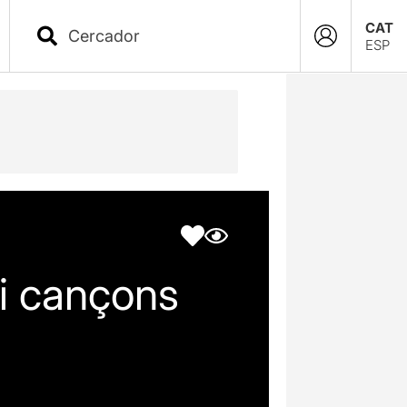
CAT
ESP
 i cançons