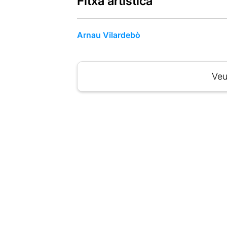
Fitxa artística
Arnau Vilardebò
Veu