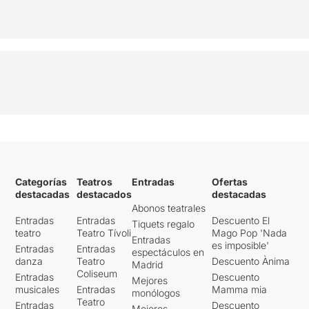
Categorías
Teatros
Entradas
Ofertas
destacadas
destacados
destacadas
Abonos teatrales
Entradas
Entradas
Descuento El
Tiquets regalo
teatro
Teatro Tívoli
Mago Pop 'Nada
Entradas
es imposible'
Entradas
Entradas
espectáculos en
danza
Teatro
Descuento Ànima
Madrid
Coliseum
Entradas
Descuento
Mejores
musicales
Entradas
Mamma mia
monólogos
Teatro
Entradas
Descuento
Mejores