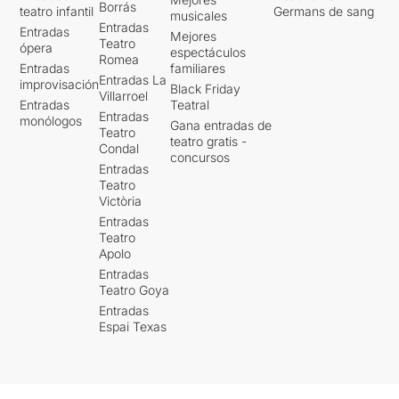
Borrás
teatro infantil
Germans de sang
musicales
Entradas
Entradas
Mejores
Teatro
ópera
espectáculos
Romea
Entradas
familiares
Entradas La
improvisación
Black Friday
Villarroel
Entradas
Teatral
Entradas
monólogos
Gana entradas de
Teatro
teatro gratis -
Condal
concursos
Entradas
Teatro
Victòria
Entradas
Teatro
Apolo
Entradas
Teatro Goya
Entradas
Espai Texas