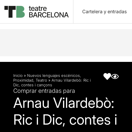
Cartelera y entradas
Descripción
Ficha artística
Inicio
»
Nuevos lenguajes escénicos
,
Proximidad
,
Teatro
»
Arnau Vilardebò: Ric i
Dic, contes i cançons
Comprar entradas para
Arnau Vilardebò:
Ric i Dic, contes i