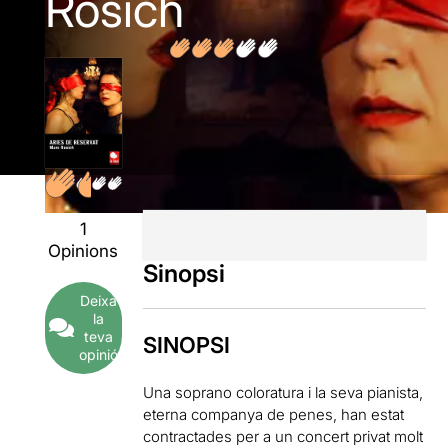
Rosich
1
Opinions
Sinopsi
Deixa
la
teva
SINOPSI
opinió
Una soprano coloratura i la seva pianista,
eterna companya de penes, han estat
contractades per a un concert privat molt