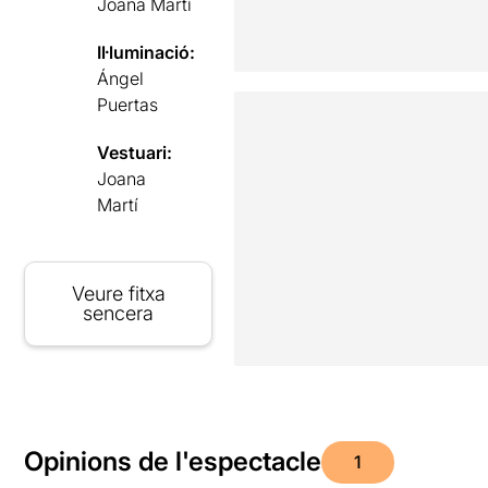
Joana Martí
Il·luminació:
Ángel
Puertas
Vestuari:
Joana
Martí
Veure fitxa
sencera
Opinions de l'espectacle
1