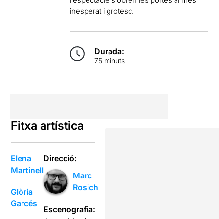
l’espectacle s’obren les portes al més
inesperat i grotesc.
Durada:
75 minuts
Fitxa artística
Elena
Direcció:
Martinell
Marc
Rosich
Glòria
Garcés
Escenografia: