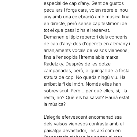
especial de cap d’any. Gent de gustos
peculiars i força cars, volen rebre el nou
any amb una celebració amb música fina
en directe, però sense cap testimoni de
tot el que passi dins el reservat.
Demanen el típic repertori dels concerts
de cap d’any: des d’opereta en alemany i
arranjaments vocals de valsos vienesos,
fins a l’ensopida i irremeiable marxa
Radetzky. Després de les dotze
campanades, però, el guirigall de la festa
s’atura de cop. No queda ningú viu. Ha
arribat la fi del món. Només elles han
sobreviscut. Però… per què elles, sí, i la
resta, no? Què els ha salvat? Haurà estat
la música?
L’alegria efervescent encomanadissa
dels valsos vienesos contrasta amb el
paisatge devastador, i és així com en