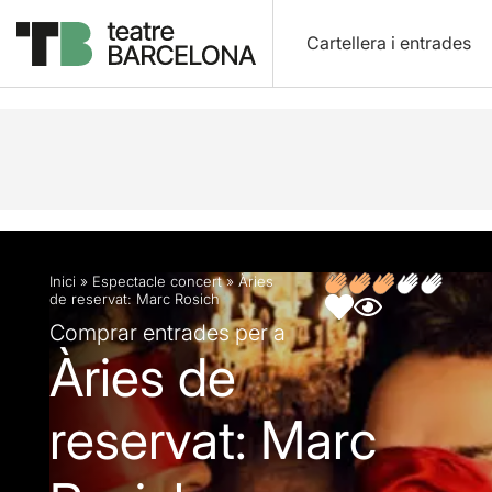
Cartellera i entrades
Descripció
Fitxa artística
Opinions
Inici
»
Espectacle concert
»
Àries
de reservat: Marc Rosich
Comprar entrades per a
Àries de
reservat: Marc