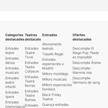
Categories
Teatres
Entrades
Ofertes
destacades
destacats
destacades
Abonaments
Entrades
Entrades
teatrals
Descompte El
teatre
Teatre
Mago Pop 'Nada
Tiquets Regal
Tívoli
es imposible'
Entrades
Entrades
dansa
Entrades
Descompte Ànima
espectacles a
Teatre
Entrades
Madrid
Descompte
Coliseum
musicals
Mamma mia
Millors monòlegs
Entrades
Entrades
Descompte
Millors musicals
Teatre
teatre
Germans de sang
Millors espectacles
Borràs
infantil
familiars
Entrades
Entrades
Black Friday
Teatre
òpera
Teatral
Romea
Entrades
Guanya entrades
Entrades
improvisació