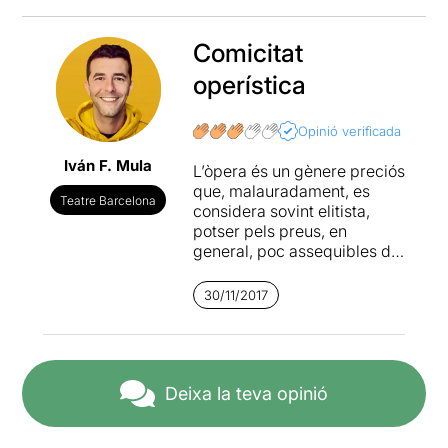
Comicitat
operística
Opinió verificada
Iván F. Mula
L’òpera és un gènere preciós
que, malauradament, es
Teatre Barcelona
considera sovint elitista,
potser pels preus, en
general, poc assequibles de
la major part dels seus grans
muntatges per a alguns
30/11/2017
espectadors . Per sort, de
tant en tant, trobem
propostes a la cartellera que
ens apropen un tastet de
lírica en petit format i que
Deixa la teva opinió
serveixen per introduir als
profans i divertir als experts.