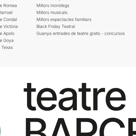
re Romea
Millors monòlegs
larroel
Millors musicals
re Condal
Millors espectacles familiars
e Victòria
Black Friday Teatral
e Apolo
Guanya entrades de teatre gratis - concursos
re Goya
i Texas