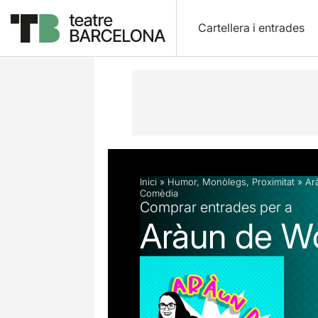
Cartellera i entrades
Descripció
Fitxa artística
Fotos i 
Inici
»
Humor
,
Monòlegs
,
Proximitat
»
Ar
Comèdia
Comprar entrades per a
Aràun de W