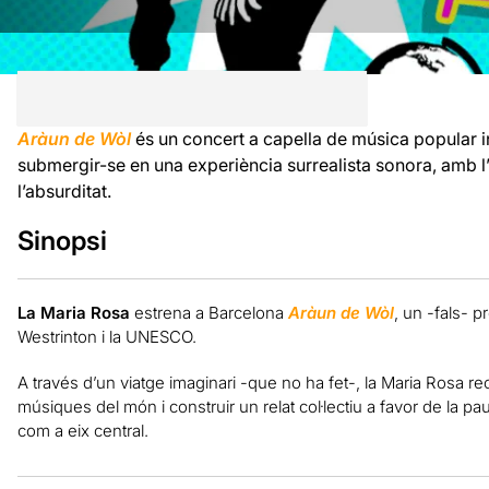
Aràun de Wòl
és un concert a capella de música popular 
submergir-se en una experiència surrealista sonora, amb l’
l’absurditat.
Sinopsi
La Maria Rosa
estrena a Barcelona
Aràun de Wòl
, un -fals- p
Westrinton i la UNESCO.
A través d’un viatge imaginari -que no ha fet-, la Maria Rosa rec
músiques del món i construir un relat col·lectiu a favor de la pa
com a eix central.