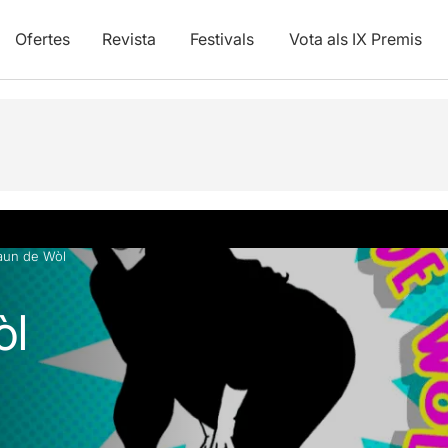
Ofertes
Revista
Festivals
Vota als IX Premis
vídeos
àun de Wòl
òl