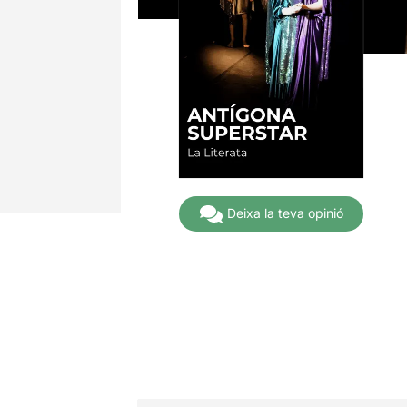
Deixa la teva opinió