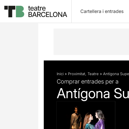
Cartellera i entrades
Descripció
Fitxa artística
Fotos i 
Inici
»
Proximitat
,
Teatre
»
Antígona Supe
Comprar entrades per a
Antígona Su