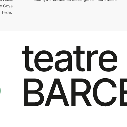
re Goya
i Texas