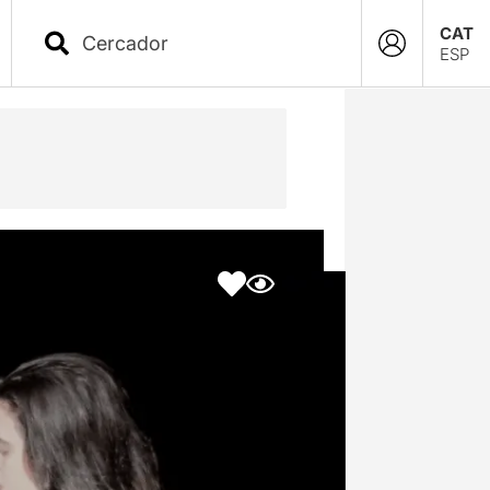
CAT
ESP