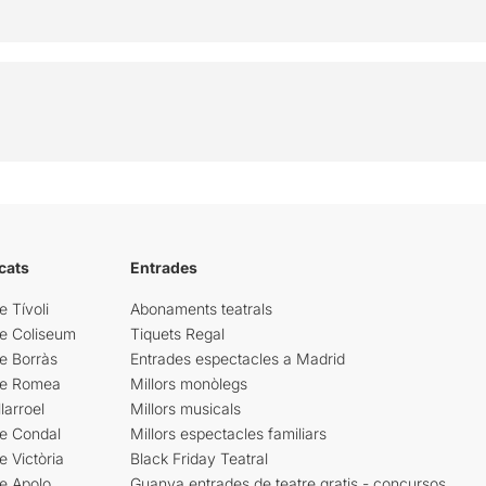
cats
Entrades
e Tívoli
Abonaments teatrals
re Coliseum
Tiquets Regal
e Borràs
Entrades espectacles a Madrid
re Romea
Millors monòlegs
larroel
Millors musicals
re Condal
Millors espectacles familiars
e Victòria
Black Friday Teatral
e Apolo
Guanya entrades de teatre gratis - concursos