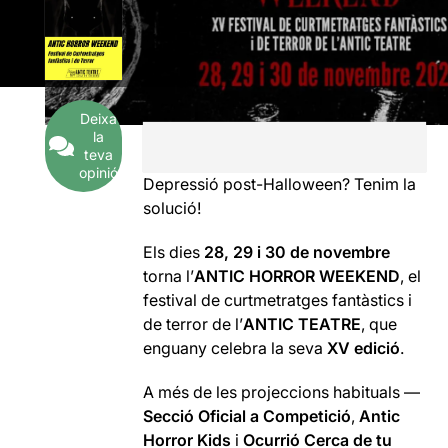
Deixa
la
teva
opinió
Depressió post-Halloween? Tenim la
solució!
Els dies
28, 29 i 30 de novembre
torna l’
ANTIC HORROR WEEKEND
, el
festival de curtmetratges fantàstics i
de terror de l’
ANTIC TEATRE
, que
enguany celebra la seva
XV edició
.
A més de les projeccions habituals —
Secció Oficial a Competició
,
Antic
Horror Kids
i
Ocurrió Cerca de tu