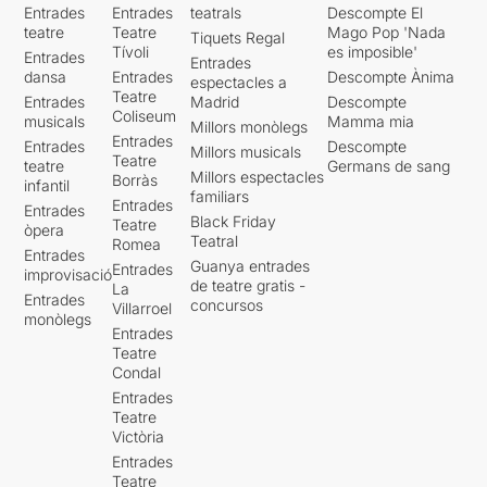
Entrades
Entrades
teatrals
Descompte El
teatre
Teatre
Mago Pop 'Nada
Tiquets Regal
Tívoli
es imposible'
Entrades
Entrades
dansa
Entrades
Descompte Ànima
espectacles a
Teatre
Entrades
Madrid
Descompte
Coliseum
musicals
Mamma mia
Millors monòlegs
Entrades
Entrades
Descompte
Millors musicals
Teatre
teatre
Germans de sang
Millors espectacles
Borràs
infantil
familiars
Entrades
Entrades
Black Friday
Teatre
òpera
Teatral
Romea
Entrades
Guanya entrades
Entrades
improvisació
de teatre gratis -
La
Entrades
concursos
Villarroel
monòlegs
Entrades
Teatre
Condal
Entrades
Teatre
Victòria
Entrades
Teatre