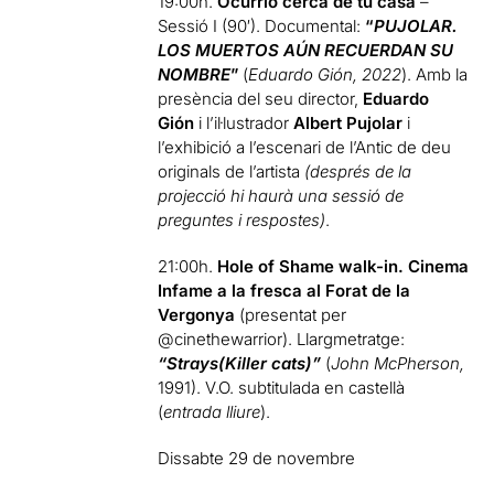
19:00h.
Ocurrió cerca de tu casa
–
Sessió I (90′). Documental:
“
PUJOLAR.
LOS MUERTOS AÚN RECUERDAN SU
NOMBRE
”
(
Eduardo Gión, 2022
). Amb la
presència del seu director,
Eduardo
Gión
i l’il·lustrador
Albert Pujolar
i
l’exhibició a l’escenari de l’Antic de deu
originals de l’artista
(després de la
projecció hi haurà una sessió de
preguntes i respostes)
.
21:00h.
Hole of Shame walk-in
.
Cinema
Infame a la fresca al Forat de la
Vergonya
(presentat per
@cinethewarrior). Llargmetratge:
“Strays(Killer cats)”
(
John McPherson,
1991). V.O. subtitulada en castellà
(
entrada lliure
).
Dissabte 29 de novembre