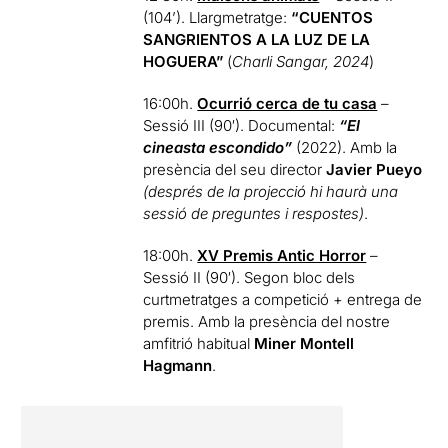
(104’). Llargmetratge:
“CUENTOS
SANGRIENTOS A LA LUZ DE LA
HOGUERA”
(
Charli Sangar, 2024
)
16:00h.
Ocurrió cerca de tu casa
–
Sessió III (90′). Documental:
“El
cineasta escondido”
(2022). Amb la
presència del seu director
Javier Pueyo
(després de la projecció hi haurà una
sessió de preguntes i respostes)
.
18:00h.
XV Premis Antic Horror
–
Sessió II (90′). Segon bloc dels
curtmetratges a competició + entrega de
premis. Amb la presència del nostre
amfitrió habitual
Miner Montell
Hagmann
.