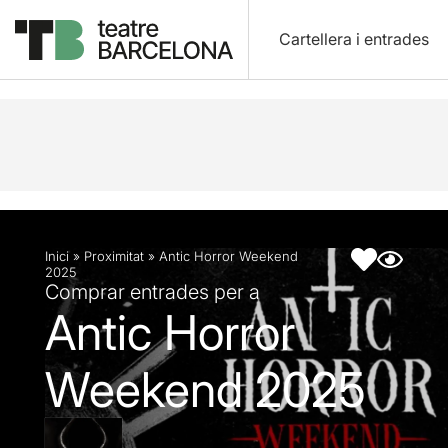
Cartellera i entrades
Descripció
Fitxa artística
Inici
»
Proximitat
»
Antic Horror Weekend
2025
Comprar entrades per a
Antic Horror
Weekend 2025