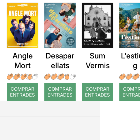
Angle
Desapar
Sum
L'esti
Mort
ellats
Vermis
g
COMPRAR
COMPRAR
COMPRAR
COMP
ENTRADES
ENTRADES
ENTRADES
ENTRA