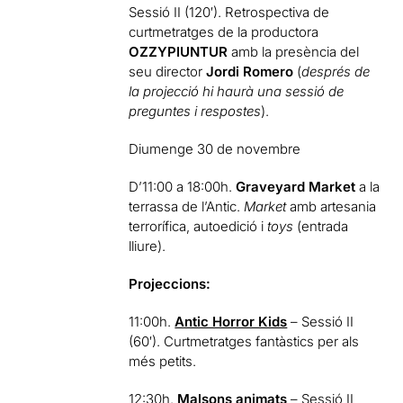
Sessió II (120′). Retrospectiva de
curtmetratges de la productora
OZZYPIUNTUR
amb la presència del
seu director
Jordi Romero
(
després de
la projecció hi haurà una sessió de
preguntes i respostes
).
Diumenge 30 de novembre
D’11:00 a 18:00h.
Graveyard Market
a la
terrassa de l’Antic.
Market
amb artesania
terrorífica, autoedició i
toys
(entrada
lliure).
Projeccions:
11:00h.
Antic Horror Kids
– Sessió II
(60′). Curtmetratges fantàstics per als
més petits.
12:30h.
Malsons animats
– Sessió II