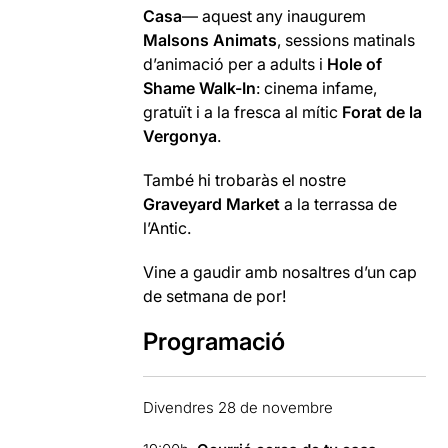
Casa
— aquest any inaugurem
Malsons Animats
, sessions matinals
d’animació per a adults i
Hole of
Shame Walk-In
: cinema infame,
gratuït i a la fresca al mític
Forat de la
Vergonya
.
També hi trobaràs el nostre
Graveyard Market
a la terrassa de
l’Antic.
Vine a gaudir amb nosaltres d’un cap
de setmana de por!
Programació
Divendres 28 de novembre