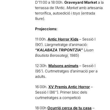
D’11:00 a 18:00h.
Graveyard Market
a la
terrassa de l’Antic.
Market
amb artesania
terrorífica, autoedició i
toys
(entrada
lliure).
Projeccions:
11:00h.
Antic Horror Kids
– Sessió I
(90′). Llargmetratge d’animació:
“
KALABAZA TRIPONTZIA
”
(
Juan
Bautista Berasategi, 1985
)
12:30h.
Malsons animats
– Sessió I
(95’). Curtmetratges d’animació per a
adults.
16:00h.
XV Premis Antic Horror
–
Sessió I (86’’). Primer bloc dels
curtmetratges a competició
18:00h
Ocurrió cerca de tu casa
–