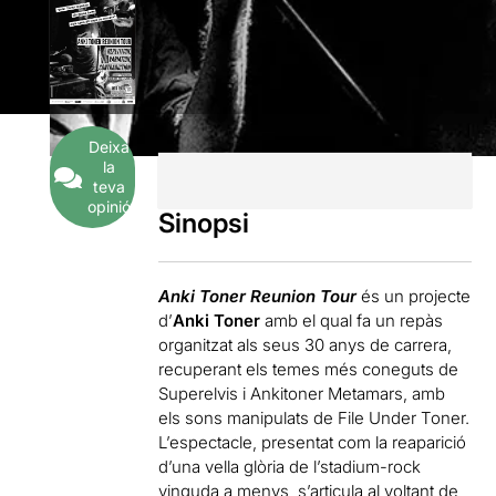
Deixa
la
teva
opinió
Sinopsi
Anki Toner Reunion Tour
és un projecte
d’
Anki Toner
amb el qual fa un repàs
organitzat als seus 30 anys de carrera,
recuperant els temes més coneguts de
Superelvis i Ankitoner Metamars, amb
els sons manipulats de File Under Toner.
L’espectacle, presentat com la reaparició
d’una vella glòria de l’stadium-
rock
vinguda a menys, s’articula al voltant de