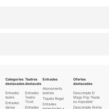
Categories
Teatres
Entrades
Ofertes
destacades
destacats
destacades
Abonaments
Entrades
Entrades
teatrals
Descompte El
teatre
Teatre
Mago Pop 'Nada
Tiquets Regal
Tívoli
es imposible'
Entrades
Entrades
dansa
Entrades
Descompte Ànima
espectacles a