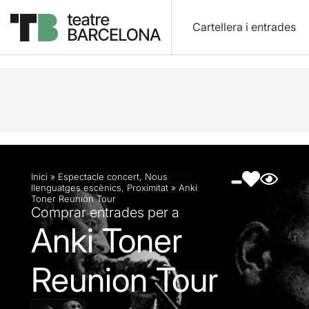
Cartellera i entrades
Descripció
Fitxa artística
Fotos i vídeos
Inici
»
Espectacle concert
,
Nous
llenguatges escènics
,
Proximitat
»
Anki
Toner Reunion Tour
Comprar entrades per a
Anki Toner
Reunion Tour