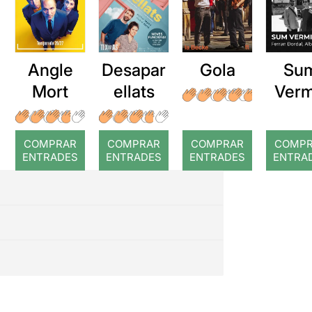
Angle
Desapar
Gola
Su
Mort
ellats
Verm
COMPRAR
COMPRAR
COMPRAR
COMP
ENTRADES
ENTRADES
ENTRADES
ENTRA