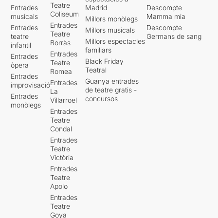
Teatre
Entrades
Madrid
Descompte
Coliseum
musicals
Mamma mia
Millors monòlegs
Entrades
Entrades
Descompte
Millors musicals
Teatre
teatre
Germans de sang
Millors espectacles
Borràs
infantil
familiars
Entrades
Entrades
Black Friday
Teatre
òpera
Teatral
Romea
Entrades
Guanya entrades
Entrades
improvisació
de teatre gratis -
La
Entrades
concursos
Villarroel
monòlegs
Entrades
Teatre
Condal
Entrades
Teatre
Victòria
Entrades
Teatre
Apolo
Entrades
Teatre
Goya