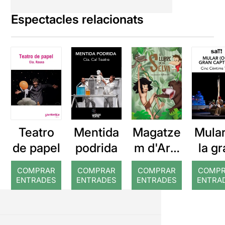
Espectacles relacionats
Teatro
Mentida
Magatze
Mular
de papel
podrida
m d'Ars:
la g
El llibre
captu
COMPRAR
COMPRAR
COMPRAR
COMP
de la
ENTRADES
ENTRADES
ENTRADES
ENTRA
selva