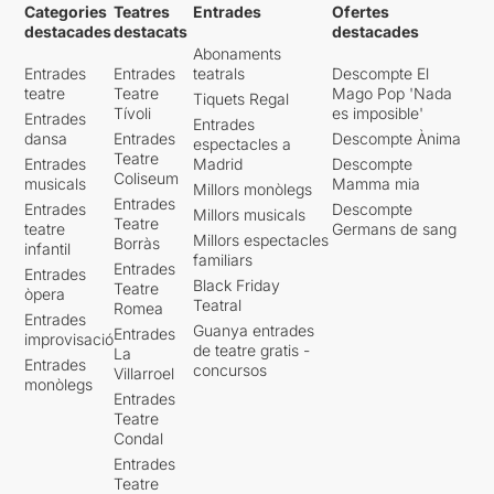
Categories
Teatres
Entrades
Ofertes
destacades
destacats
destacades
Abonaments
Entrades
Entrades
teatrals
Descompte El
teatre
Teatre
Mago Pop 'Nada
Tiquets Regal
Tívoli
es imposible'
Entrades
Entrades
dansa
Entrades
Descompte Ànima
espectacles a
Teatre
Entrades
Madrid
Descompte
Coliseum
musicals
Mamma mia
Millors monòlegs
Entrades
Entrades
Descompte
Millors musicals
Teatre
teatre
Germans de sang
Millors espectacles
Borràs
infantil
familiars
Entrades
Entrades
Black Friday
Teatre
òpera
Teatral
Romea
Entrades
Guanya entrades
Entrades
improvisació
de teatre gratis -
La
Entrades
concursos
Villarroel
monòlegs
Entrades
Teatre
Condal
Entrades
Teatre