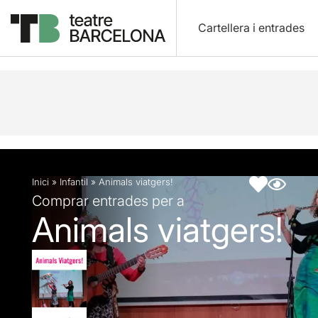
Cartellera i entrades
Descripció
Fitxa artística
Inici
»
Infantil
»
Animals viatgers!
Comprar entrades per a
Animals viatgers!