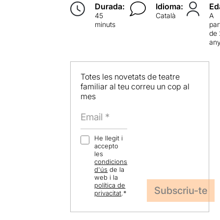
Durada:
Idioma:
Ed
45
Català
A
minuts
par
de
an
Totes les novetats de teatre
familiar al teu correu un cop al
mes
He llegit i
accepto
les
condicions
d'ús
de la
web i la
política de
privacitat
.
*