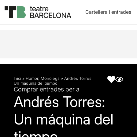
Cartellera i entrades
Descripció
Fitxa artística
Inici
»
Humor
,
Monòlegs
»
Andrés Torres:
Un máquina del tiempo
Comprar entrades per a
Andrés Torres:
Un máquina del
tiempo