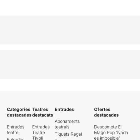
Categories
Teatres
Entrades
Ofertes
destacades
destacats
destacades
Abonaments
Entrades
Entrades
teatrals
Descompte El
teatre
Teatre
Mago Pop 'Nada
Tiquets Regal
Tívoli
es imposible'
Entrades