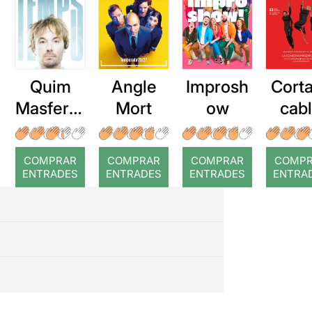
Quim
Angle
Improsh
Corta
Masferre
Mort
ow
cab
r: Temps
roj
COMPRAR
COMPRAR
COMPRAR
COMP
ENTRADES
ENTRADES
ENTRADES
ENTRA