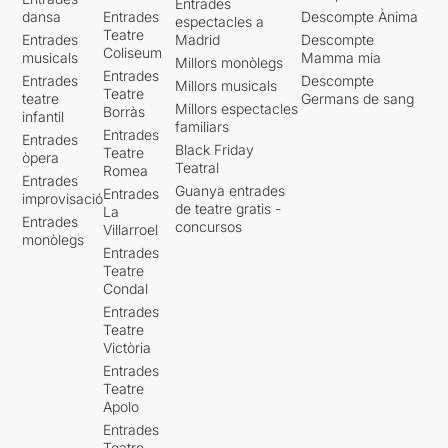
Entrades
dansa
Entrades
Descompte Ànima
espectacles a
Teatre
Entrades
Madrid
Descompte
Coliseum
musicals
Mamma mia
Millors monòlegs
Entrades
Entrades
Descompte
Millors musicals
Teatre
teatre
Germans de sang
Millors espectacles
Borràs
infantil
familiars
Entrades
Entrades
Black Friday
Teatre
òpera
Teatral
Romea
Entrades
Guanya entrades
Entrades
improvisació
de teatre gratis -
La
Entrades
concursos
Villarroel
monòlegs
Entrades
Teatre
Condal
Entrades
Teatre
Victòria
Entrades
Teatre
Apolo
Entrades
Teatre