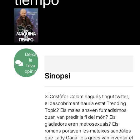
Deixa
la
teva
opinió
Sinopsi
Si Cristòfor Colom hagués tingut twitter,
el descobriment hauria estat Trending
Topic? Els maies anaven fumadísimos
quan van predir la fi del món? Els
gladiadors eren metrosexuals? Els
romans portaven les mateixes sandàlies
que Lady Gaga i els grecs van inventar el