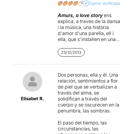
espectacle. Al marge de les
Opinió verificada
emocions, l'execució ha
Amurs, a love story
ens
estat impecable. No us
explica, a través de la dansa
queden massa dies per no
i la música, una història
perdre's l'espectacle.
d'amor d'una parella, ell i
ella, que s'instal·len en una
Llegir més
ciutat emmurallada, on viuen
la seva vida, amb els seus
23/12/2013
moments àlgids, moments
tràgics, moments de gelosia
i desconfiança, i moments
Dos personas, ella y él. Una
d'amor pur. A través de set
relación, sentimientos a flor
artistes: dos cantants, quatre
de piel que se verbalizan a
ballarins i una pianista, ens
través del alma, se
submergeixen en els
Elisabet R.
solidifican a través del
sentiments més profunds
cuerpo y se oscurecen en la
d'aquesta parella, el cos i
penumbra, las sombras.
ànima de la qual estan
separats físicament, ja que
El paso del tiempo, las
el cos està representat per
circunstancias, las
dos dels ballarins i l'ànima