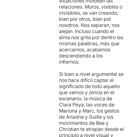
situaciones moldean las
pels dos cantants - actors.
relaciones. Muros, visibles o
Un espectacle de teatre
invisibles, se van creando,
musical i dansa que se surt
bien por otros, bien por
de la norma, del que estem
nosotros. Nos separan, nos
acostumats a veure, però
alejan. Incluso cuando el
amb el qual es connecta
alma nos grita por dentro las
molt, molt empàtic en
mismas palabras, más que
diversos moments; fins i tot
acercarnos, acabamos
amb un punt d'humor i
descendiendo a los
crítica molt subtil.
infiernos.
Et recomano aquesta
Si bien a nivel argumental se
entrevista amb un dels seus
nos hace difícil captar el
protagonistes, l'Alessio
significado de todo aquello
Arena -->
que vemos y oímos en el
http://bit.ly/1bTYPo9
escenario; la música de
Clara Peya, las voces de
Mariona y Marc, los gestos
de Ariadna y Guille y los
movimientos de Bea y
Christian te atrapan desde el
principio a nivel visual y