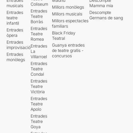
Entrades
Madrid
Descompte
Coliseum
musicals
Mamma mia
Millors monòlegs
Entrades
Entrades
Descompte
Millors musicals
Teatre
teatre
Germans de sang
Millors espectacles
Borràs
infantil
familiars
Entrades
Entrades
Black Friday
Teatre
òpera
Teatral
Romea
Entrades
Guanya entrades
Entrades
improvisació
de teatre gratis -
La
Entrades
concursos
Villarroel
monòlegs
Entrades
Teatre
Condal
Entrades
Teatre
Victòria
Entrades
Teatre
Apolo
Entrades
Teatre
Goya