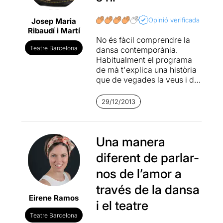
Opinió verificada
Josep Maria
Ribaudí i Martí
No és fàcil comprendre la
Teatre Barcelona
dansa contemporània.
Habitualment el programa
de mà t'explica una història
que de vegades la veus i de
vegades no, però el que és
imprescindible és
29/12/2013
emocionar-se. Si t'arriba és
que l'has entès, s'adapti o
no al que explica el fulletó
que t'han donat junt amb les
Una manera
entrades. Això és el que
diferent de parlar-
m'ha passat avui. La música
de la
Clara Peya
, la
nos de l’amor a
coreografia d'
Ariadna Peya
través de la dansa
i la direcció de
Miriam
Eirene Ramos
Escurriola
, m'han arribat al
i el teatre
fons del cor. Penso, doncs,
Teatre Barcelona
que he vist un bon