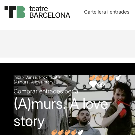
Cartellera i entrades
Descripció
Fitxa artística
Opinions
Inici
»
Dansa
,
Proximitat
»
(A)murs. A love story
Comprar entrades per a
(A)murs. A love
story