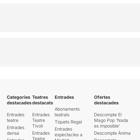
Categories
Teatres
Entrades
Ofertes
destacades
destacats
destacades
Abonaments
Entrades
Entrades
teatrals
Descompte El
teatre
Teatre
Mago Pop 'Nada
Tiquets Regal
Tívoli
es imposible'
Entrades
Entrades
dansa
Entrades
Descompte Ànima
espectacles a
Teatre