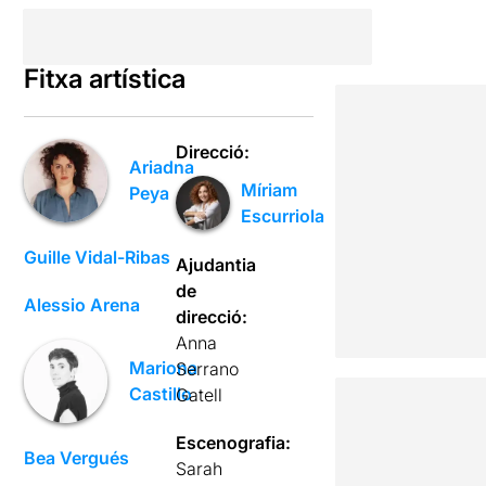
Fitxa artística
Direcció:
Ariadna
Míriam
Peya
Escurriola
Guille Vidal-Ribas
Ajudantia
de
Alessio Arena
direcció:
Anna
Mariona
Serrano
Castillo
Gatell
Escenografia:
Bea Vergués
Sarah