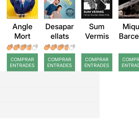
Angle
Desapar
Sum
Miqu
Mort
ellats
Vermis
Barce
a: Ro
COMPRAR
COMPRAR
COMPRAR
COMP
ENTRADES
ENTRADES
ENTRADES
ENTRA