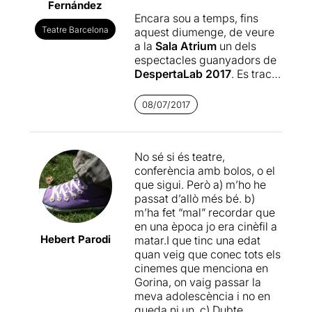
Fernández
Encara sou a temps, fins
Teatre Barcelona
aquest diumenge, de veure
a la
Sala Atrium
un dels
espectacles guanyadors de
DespertaLab 2017
.
Es tracta
de
Watchig Peeping
Tom
d'Alícia Gorina,
una
08/07/2017
conferència teatralitzada
que pren com a punt de
partida la pel·lícula de
No sé si és teatre,
suspens i terror de l’any
conferència amb bolos, o el
1960
Peeping Tom
dirigida
que sigui. Però a) m’ho he
per
Michael Powell.
passat d’allò més bé. b)
m’ha fet “mal” recordar que
El crític cinematogràfic
Àlex
en una època jo era cinèfil a
Gorina
, pare de l
’Alícia
Hebert Parodi
matar.I que tinc una edat
Gorina,
i l’actriu
Patrícia
quan veig que conec tots els
Mendoza,
que interpreta el
cinemes que menciona en
personatge de la pròpia
Gorina, on vaig passar la
Alícia, en són els
meva adolescència i no en
protagonistes d’aquest
queda ni un. c) Dubte
muntatge.