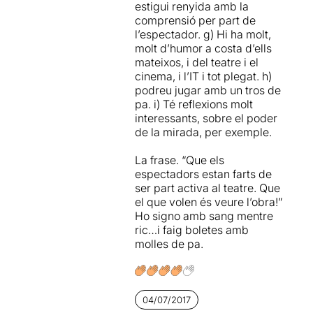
estigui renyida amb la
comprensió per part de
Ha estat un autèntic plaer
l’espectador. g) Hi ha molt,
escoltar l’
Àlex Gorina
,
molt d’humor a costa d’ells
perquè a part de mostrar ser
mateixos, i del teatre i el
un gran entès en història del
cinema, i l’IT i tot plegat. h)
cinema, també m’ha
podreu jugar amb un tros de
transmès el seu entusiasme
pa. i) Té reflexions molt
per aquest art.
interessants, sobre el poder
de la mirada, per exemple.
He sortit fascinada de la
personalitat d’
Àlex Gorina,
i
La frase. “Que els
amb unes ganes increïbles
espectadors estan farts de
de conèixer amb més
ser part activa al teatre. Que
profunditat la figura de
el que volen és veure l’obra!”
Michael Powell
i tota la seva
Ho signo amb sang mentre
trajectòria cinematogràfica,
ric…i faig boletes amb
sobretot
Peeping Tom,
molles de pa.
Narciso negro
i
Luna de
miel
.
Realitat, ficció,
interpretació... no us ho
04/07/2017