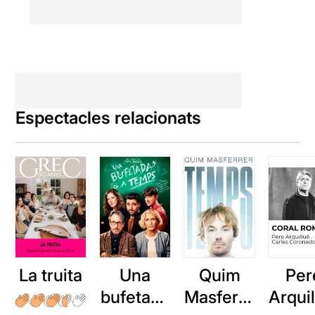
Espectacles relacionats
La truita
Una
Quim
Per
bufetada
Masferre
Arqui