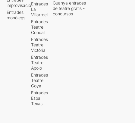
Guanya entrades
Entrades
improvisació
de teatre gratis -
La
Entrades
concursos
Villarroel
monòlegs
Entrades
Teatre
Condal
Entrades
Teatre
Victòria
Entrades
Teatre
Apolo
Entrades
Teatre
Goya
Entrades
Espai
Texas