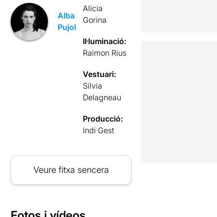
Alícia
Alba
Gorina
Pujol
Il·luminació:
Raimon Rius
Vestuari:
Silvia
Delagneau
Producció:
Indi Gest
Veure fitxa sencera
Fotos i vídeos