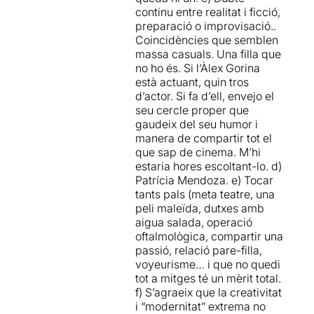
continu entre realitat i ficció,
preparació o improvisació..
Es tracta d’una creació que
Coincidències que semblen
vol investigar sobre un altre
massa casuals. Una filla que
tipus de llenguatge dins del
no ho és. Si l’Àlex Gorina
mon teatral. En forma de
està actuant, quin tros
diàleg entre dues
d’actor. Si fa d’ell, envejo el
generacions, la de un pare i
seu cercle proper que
la seva filla, la directora ens
gaudeix del seu humor i
vol mostrar per un costat
manera de compartir tot el
que la ficció neix de la
que sap de cinema. M’hi
realitat, una realitat que
estaria hores escoltant-lo. d)
moltes vegades supera la
Patrícia Mendoza. e) Tocar
ficció, traspassant fins hi tot
tants pals (meta teatre, una
els límits establerts; i per un
peli maleïda, dutxes amb
altre banda el caràcter
aigua salada, operació
voyeur de la mirada, un
oftalmològica, compartir una
impuls que tots en alguna
passió, relació pare-filla,
ocasió n’hem estat
voyeurisme… i que no quedi
participes, mirant allò que
tot a mitges té un mèrit total.
no hauríem de mirar, però
f) S’agraeix que la creativitat
que no podem deixar
i “modernitat” extrema no
d’observar.