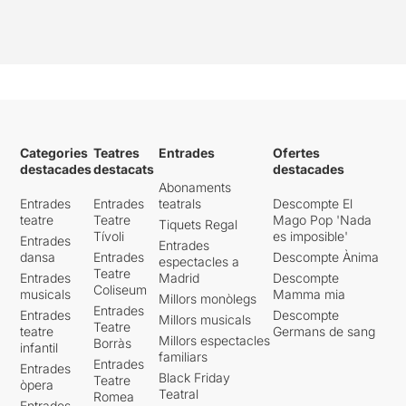
Categories
Teatres
Entrades
Ofertes
destacades
destacats
destacades
Abonaments
Entrades
Entrades
teatrals
Descompte El
teatre
Teatre
Mago Pop 'Nada
Tiquets Regal
Tívoli
es imposible'
Entrades
Entrades
dansa
Entrades
Descompte Ànima
espectacles a
Teatre
Entrades
Madrid
Descompte
Coliseum
musicals
Mamma mia
Millors monòlegs
Entrades
Entrades
Descompte
Millors musicals
Teatre
teatre
Germans de sang
Millors espectacles
Borràs
infantil
familiars
Entrades
Entrades
Black Friday
Teatre
òpera
Teatral
Romea
Entrades