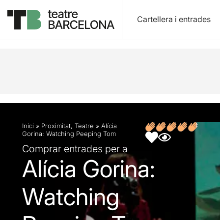
Cartellera i entrades
Descripció
Fitxa artística
Fotos i vídeos
Opin
Inici
»
Proximitat
,
Teatre
»
Alícia
Gorina: Watching Peeping Tom
Comprar entrades per a
Alícia Gorina:
Watching