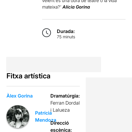
veient és una obra de teatre o la vida
mateixa?’
Alícia Gorina
Durada:
75 minuts
Fitxa artística
Àlex Gorina
Dramatúrgia:
Ferran Dordal
i Lalueza
Patrícia
Mendoza
Direcció
escènica: