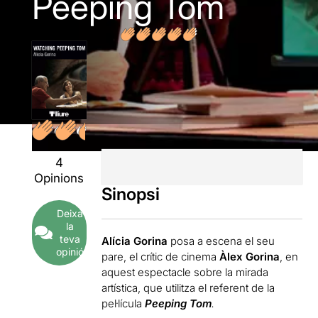
Peeping Tom
4
Opinions
Sinopsi
Deixa
la
teva
Alícia Gorina
posa a escena el seu
opinió
pare, el crític de cinema
Àlex Gorina
, en
aquest espectacle sobre la mirada
artística, que utilitza el referent de la
pel·lícula
Peeping Tom
.