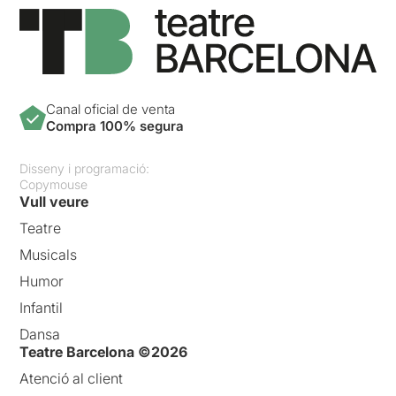
Canal oficial de venta
Compra 100% segura
Disseny i programació:
Copymouse
Vull veure
Teatre
Musicals
Humor
Infantil
Dansa
Teatre Barcelona ©2026
Atenció al client