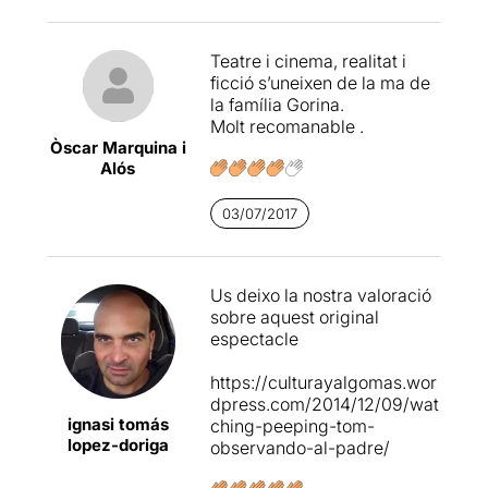
perdeu!!
Teatre i cinema, realitat i
ficció s’uneixen de la ma de
la família Gorina.
Molt recomanable .
Òscar Marquina i
Alós
03/07/2017
Us deixo la nostra valoració
sobre aquest original
espectacle
https://culturayalgomas.wor
dpress.com/2014/12/09/wat
ignasi tomás
ching-peeping-tom-
lopez-doriga
observando-al-padre/