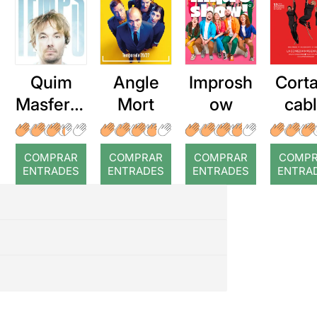
Quim
Angle
Improsh
Corta
Masferre
Mort
ow
cab
r: Temps
roj
COMPRAR
COMPRAR
COMPRAR
COMP
ENTRADES
ENTRADES
ENTRADES
ENTRA