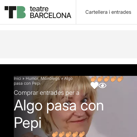
Cartellera i entrades
Descripció
Fitxa artística
Opinions
Inici
»
Humor
,
Monòlegs
»
Algo
pasa con Pepi
Comprar entrades per a
Algo pasa con
Pepi