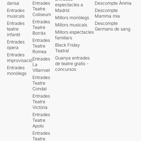
dansa
Entrades
Descompte Ànima
espectacles a
Teatre
Entrades
Madrid
Descompte
Coliseum
musicals
Mamma mia
Millors monòlegs
Entrades
Entrades
Descompte
Millors musicals
Teatre
teatre
Germans de sang
Millors espectacles
Borràs
infantil
familiars
Entrades
Entrades
Black Friday
Teatre
òpera
Teatral
Romea
Entrades
Guanya entrades
Entrades
improvisació
de teatre gratis -
La
Entrades
concursos
Villarroel
monòlegs
Entrades
Teatre
Condal
Entrades
Teatre
Victòria
Entrades
Teatre
Apolo
Entrades
Teatre