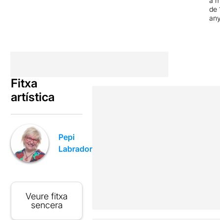
a 
de 
an
Fitxa
artística
Pepi
Labrador
Veure fitxa
sencera