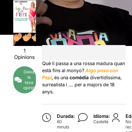
1
Opinions
Què li passa a una rossa madura quan
està fins al monyo?
Algo pasa con
Deixa
la
Pepi
, és una
comèdia
divertidíssima,
teva
surrealista i …. per a majors de 18
opinió
anys.
Durada:
Idioma:
Ed
60
Castellà
No
minuts
re