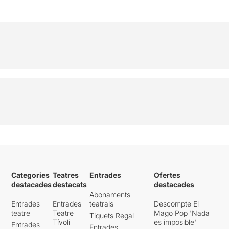
Categories
Teatres
Entrades
Ofertes
destacades
destacats
destacades
Abonaments
Entrades
Entrades
teatrals
Descompte El
teatre
Teatre
Mago Pop 'Nada
Tiquets Regal
Tívoli
es imposible'
Entrades
Entrades